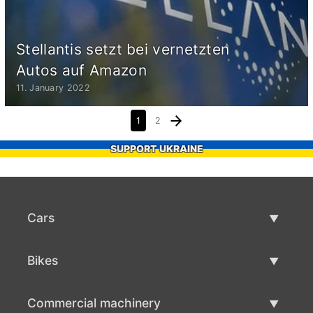
Stellantis setzt bei vernetzten
Autos auf Amazon
11. January 2022
1
2
SUPPORT UKRAINE
Cars
Used Cars
Bikes
Car Sale
Used Bikes
Commercial machinery