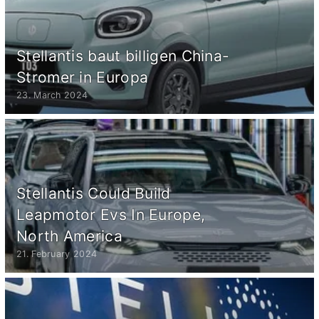
Stellantis baut billigen China-
Stromer in Europa
23. March 2024
Stellantis Could Build
Leapmotor Evs In Europe,
North America
21. February 2024