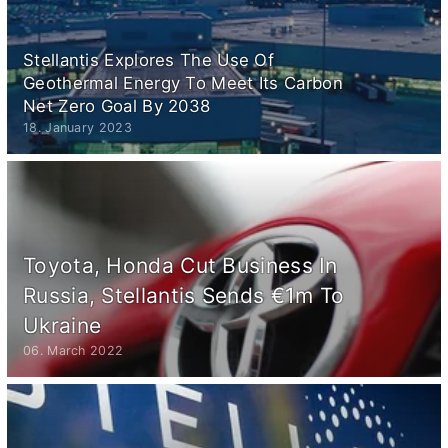
Stellantis Explores The Use Of
Geothermal Energy To Meet Its Carbon
Net Zero Goal By 2038
18. January 2023
Toyota, Honda Cut Business In
Russia, Stellantis Sends €1m To
Ukraine
06. March 2022