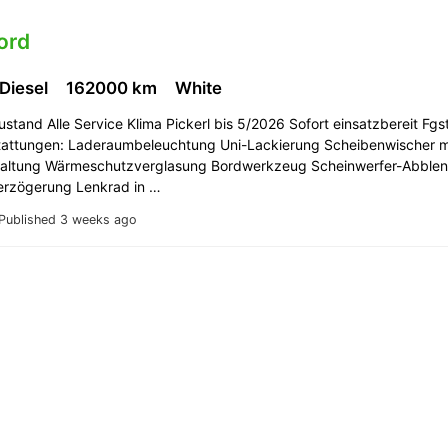
ord
 Diesel
162000 km
White
stand Alle Service Klima Pickerl bis 5/2026 Sofort einsatzbereit Fg
tattungen: Laderaumbeleuchtung Uni-Lackierung Scheibenwischer m
chaltung Wärmeschutzverglasung Bordwerkzeug Scheinwerfer-Abblend
erzögerung Lenkrad in …
Published 3 weeks ago