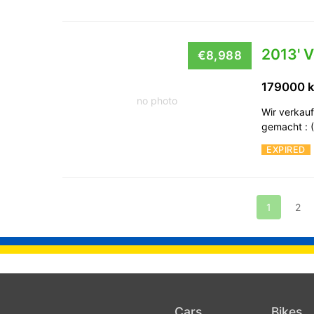
2013' 
€8,988
179000 
no photo
Wir verkau
gemacht : (
EXPIRED
1
2
Cars
Bikes