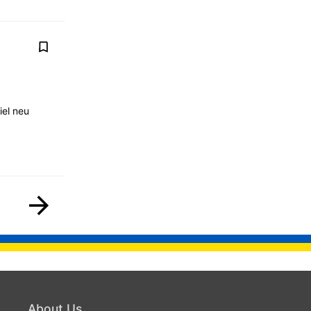
iel neu
About Us