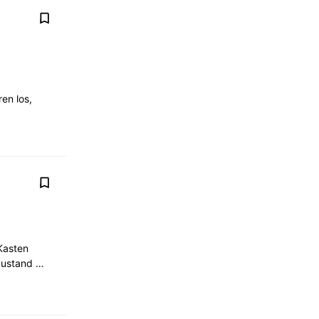
en los,
Kasten
 Zustand …