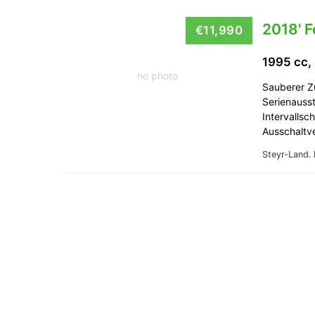
2018' F
€11,990
1995 cc,
no photo
Sauberer Zu
Serienauss
Intervalls
Ausschaltv
Steyr-Land.