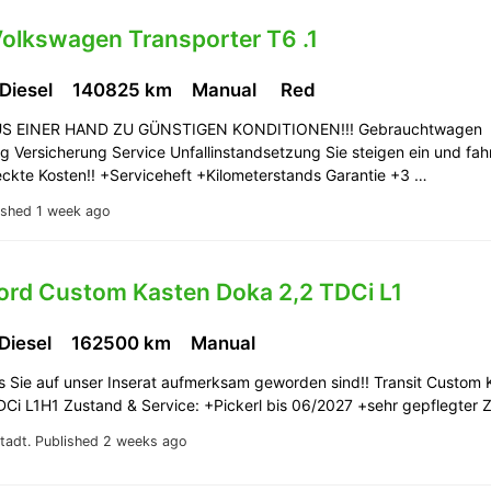
Volkswagen Transporter T6 .1
 Diesel
140825 km
Manual
Red
AUS EINER HAND ZU GÜNSTIGEN KONDITIONEN!!! Gebrauchtwagen
g Versicherung Service Unfallinstandsetzung Sie steigen ein und fahr
eckte Kosten!! +Serviceheft +Kilometerstands Garantie +3 …
ished 1 week ago
Ford Custom Kasten Doka 2,2 TDCi L1
 Diesel
162500 km
Manual
s Sie auf unser Inserat aufmerksam geworden sind!! Transit Custom 
DCi L1H1 Zustand & Service: +Pickerl bis 06/2027 +sehr gepflegter
tadt.
Published 2 weeks ago