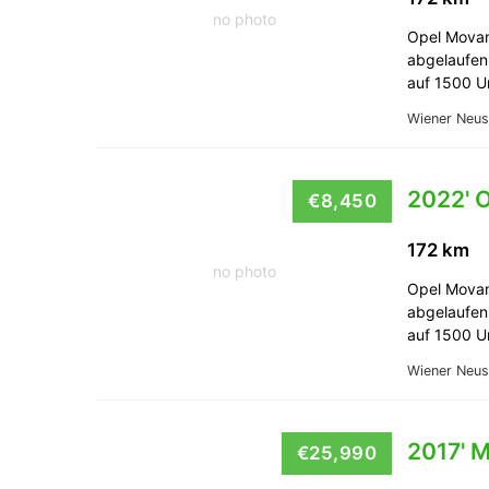
no photo
Opel Movan
abgelaufen 
auf 1500 
Wiener Neus
2022' 
€8,450
172 km
no photo
Opel Movan
abgelaufen 
auf 1500 
Wiener Neus
2017' 
€25,990