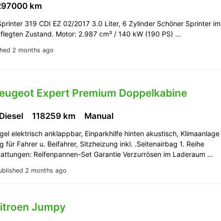
297000 km
rinter 319 CDI EZ 02/2017 3.0 Liter, 6 Zylinder Schöner Sprinter im
flegten Zustand. Motor: 2.987 cm³ / 140 kW (190 PS) …
shed 2 months ago
Peugeot Expert Premium Doppelkabine
 Diesel
118259 km
Manual
el elektrisch anklappbar, Einparkhilfe hinten akustisch, Klimaanlage
g für Fahrer u. Beifahrer, Sitzheizung inkl. .Seitenairbag 1. Reihe
tattungen: Reifenpannen-Set Garantie Verzurrösen im Laderaum …
ublished 2 months ago
Citroen Jumpy