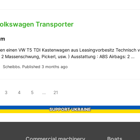
Volkswagen Transporter
km
fen einen VW T5 TDI Kastenwagen aus Leasingvorbesitz Technisch v
 2 Massenschwung, Pickerl, usw. ) Ausstattung : ABS Airbags: 2 …
Scheibbs.
Published 3 months ago
3
4
5
…
21
SUPPORT UKRAINE
Commercial machinery
Boats