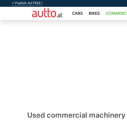
+ Publish Ad FREE !
CARS
BIKES
COMMERCI
Used commercial machinery