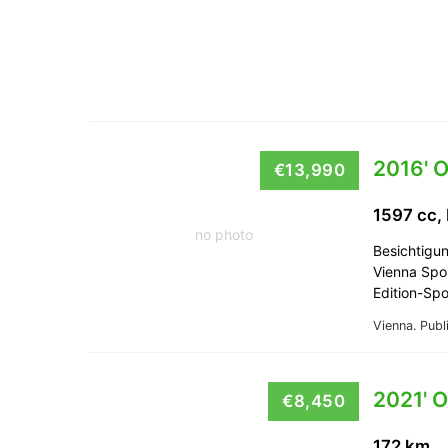
2016' O
€13,990
1597 cc,
no photo
Besichtigu
Vienna Spo
Edition-Sp
Vienna.
Publ
2021' 
€8,450
172 km