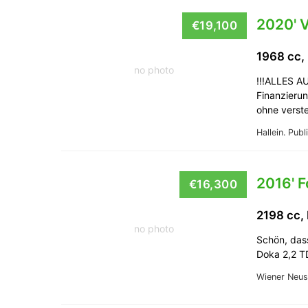
2020' 
€19,100
1968 cc,
no photo
!!!ALLES 
Finanzierun
ohne verst
Hallein.
Publ
2016' 
€16,300
2198 cc,
no photo
Schön, das
Doka 2,2 T
Wiener Neus