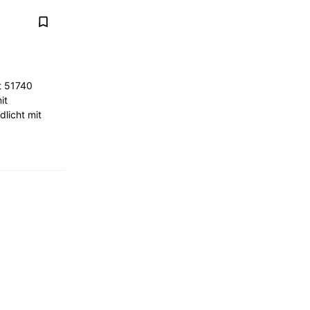
st 51740
it
licht mit