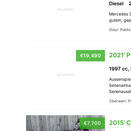
Diesel
no photo
Mercedes Sp
gutem, gep
Steyr.
Publi
2021' 
€19,490
1997 cc,
no photo
Aussenspieg
Seitenairba
Serienauss
Oberwart.
P
2015' 
€7,700