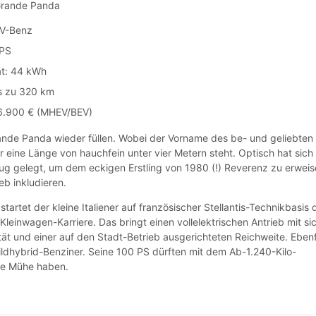
rande Panda
EV-Benz
 PS
t: 44 kWh
is zu 320 km
/26.900 € (MHEV/BEV)
nde Panda wieder füllen. Wobei der Vorname des be- und geliebten
 eine Länge von hauchfein unter vier Metern steht. Optisch hat sich
ug gelegt, um dem eckigen Erstling von 1980 (!) Reverenz zu erweis
eb inkludieren.
 startet der kleine Italiener auf französischer Stellantis-Technikbasis 
leinwagen-Karriere. Das bringt einen vollelektrischen Antrieb mit si
tät und einer auf den Stadt-Betrieb ausgerichteten Reichweite. Ebenf
-Mildhybrid-Benziner. Seine 100 PS dürften mit dem Ab-1.240-Kilo-
oße Mühe haben.