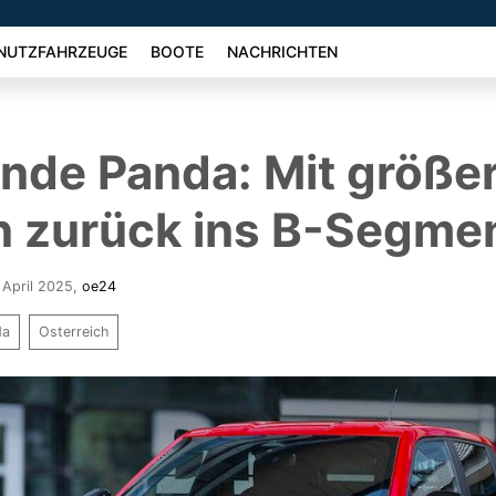
NUTZFAHRZEUGE
BOOTE
NACHRICHTEN
ande Panda: Mit größ
n zurück ins B-Segme
 April 2025
,
oe24
da
Osterreich