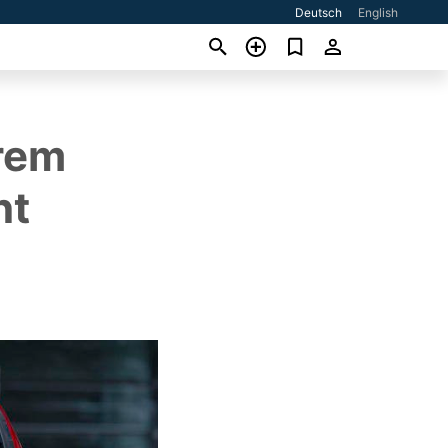
Deutsch
English
erem
nt