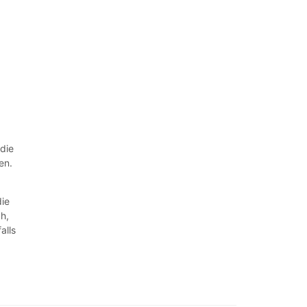
 die
en.
die
ch,
alls