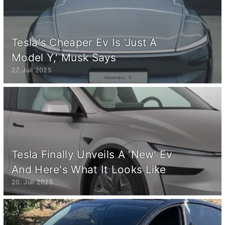
Tesla's Cheaper Ev Is 'Just A
Model Y,' Musk Says
27. Juli 2025
Tesla Finally Unveils A 'New' Ev
And Here's What It Looks Like
20. Juli 2025