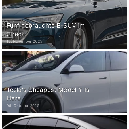
Fünf gebrauchte E-SUV im
Check
13. November 2025
Tesla's Cheapest Model Y Is
Here
09. Oktober 2025