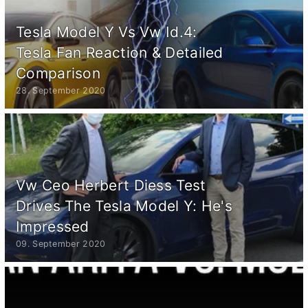
Tesla Model Y Vs Vw Id.4:
Tesla Fan Reaction & Detailed
Comparison
28. September 2020
Vw Ceo Herbert Diess Test
Drives The Tesla Model Y: He's
Impressed
09. September 2020