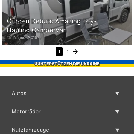
Citroen Debuts Amazing Toy-
Hauling Campervan
15. August 2019
1
2
UUNTERSTÜTZEN DIE UKRAINE
Autos
Gebrauchtwagen
Motorräder
Autoverkauf
Gebrauchte Motorräder
Nutzfahrzeuge