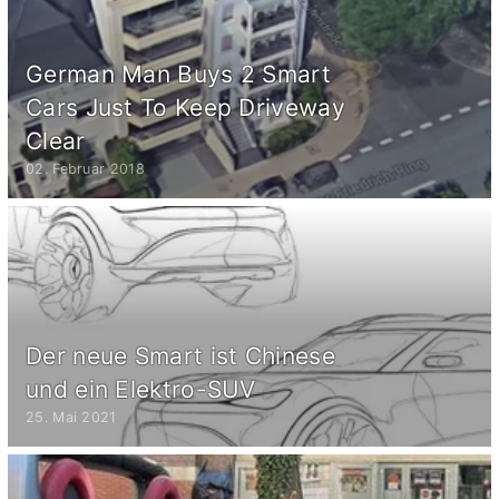
German Man Buys 2 Smart
Cars Just To Keep Driveway
Clear
02. Februar 2018
Der neue Smart ist Chinese
und ein Elektro-SUV
25. Mai 2021