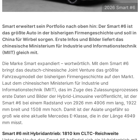
2026 Smart #6
Smart erweitert sein Portfolio nach oben hin: Der Smart #6 ist
das größte Auto in der bisherigen Firmengeschichte und soll in
China für Wirbel sorgen. Erste Infos und Bilder liefert das
chinesische Ministerium für Industrie und Informationstechnik
(MIIT) gleich mit.
Die Marke Smart expandiert – wortwörtlich. Mit dem Smart #6
bringt das deutsch-chinesische Joint Venture das größte
Fahrzeugmodell der bisherigen Firmengeschichte auf den Markt.
Laut dem chinesischen Ministerium für Industrie und
Informationstechnik (MIIT), das im Zuge des Zulassungsprozesses
erste Daten und Bilder der Hybrid-Limousine veröffentlicht, ist der
Smart #6 bei einem Radstand von 2926 mm 4906 mm lang, 1922
mm breit und 1508 mm hoch. Damit ist der Asiate ungefähr so
groß wie eine aktuelle Mercedes E-Klasse, die in der Länge 4949
mm misst.
Smart #6 mit Hybridantrieb: 1810 km CLTC-Reichweite
Unter der Haube des Smart #6 befindet sich ein Hybridantrieb mit