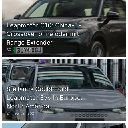
Leapmotor C10: China-E-
Crossover ohne oder mit
Range Extender
30. Juni 2025
Stellantis Could Build
Leapmotor Evs In Europe,
North America
21. Februar 2024