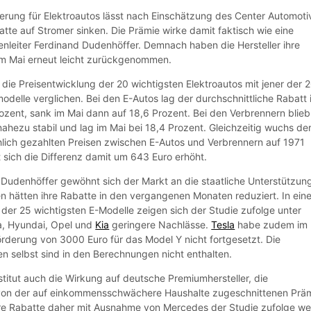
derung für Elektroautos lässt nach Einschätzung des Center Automoti
tte auf Stromer sinken. Die Prämie wirke damit faktisch wie eine
enleiter Ferdinand Dudenhöffer. Demnach haben die Hersteller ihre
im Mai erneut leicht zurückgenommen.
 die Preisentwicklung der 20 wichtigsten Elektroautos mit jener der 
odelle verglichen. Bei den E-Autos lag der durchschnittliche Rabatt
ozent, sank im Mai dann auf 18,6 Prozent. Bei den Verbrennern blieb
hezu stabil und lag im Mai bei 18,4 Prozent. Gleichzeitig wuchs de
hlich gezahlten Preisen zwischen E-Autos und Verbrennern auf 1971
 sich die Differenz damit um 643 Euro erhöht.
Dudenhöffer gewöhnt sich der Markt an die staatliche Unterstützun
 hätten ihre Rabatte in den vergangenen Monaten reduziert. In eine
der 25 wichtigsten E-Modelle zeigen sich der Studie zufolge unter
a, Hyundai, Opel und
Kia
geringere Nachlässe.
Tesla
habe zudem im 
rderung von 3000 Euro für das Model Y nicht fortgesetzt. Die
en selbst sind in den Berechnungen nicht enthalten.
stitut auch die Wirkung auf deutsche Premiumhersteller, die
von der auf einkommensschwächere Haushalte zugeschnittenen Prä
 ihre Rabatte daher mit Ausnahme von Mercedes der Studie zufolge we