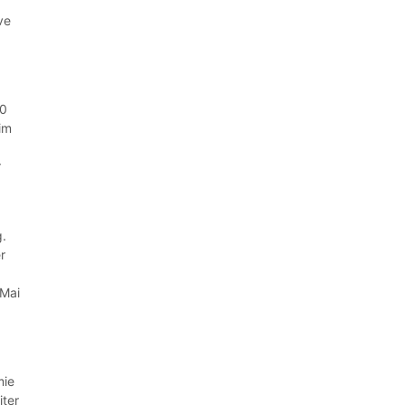
ve
20
 im
r
g.
r
Mai
mie
iter