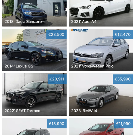
2018' Dacia Sandero
2021' Audi A4
€23,500
€12,470
2014' Lexus GS
2021' Volkswagen Polo
€20,911
€35,990
2022' SEAT Tarraco
2023' BMW i4
€18,990
€11,990