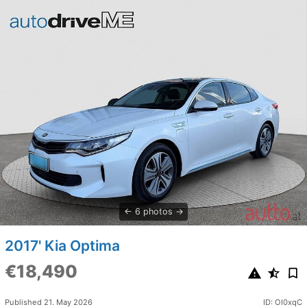
6 photos
2017' Kia Optima
€18,490
Published 21. May 2026
ID: OI0xqC