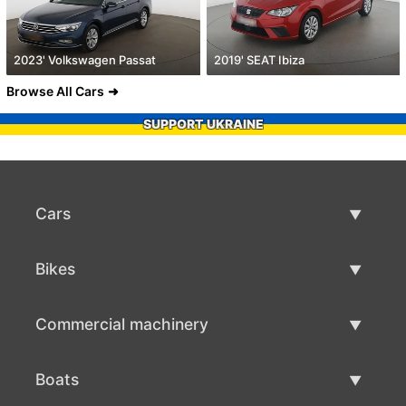
2023' Volkswagen Passat
2019' SEAT Ibiza
Browse All Cars
SUPPORT UKRAINE
Cars
Used Cars
Bikes
Car Sale
Used Bikes
Commercial machinery
Bike Sale
Used Commercial Machinery
Boats