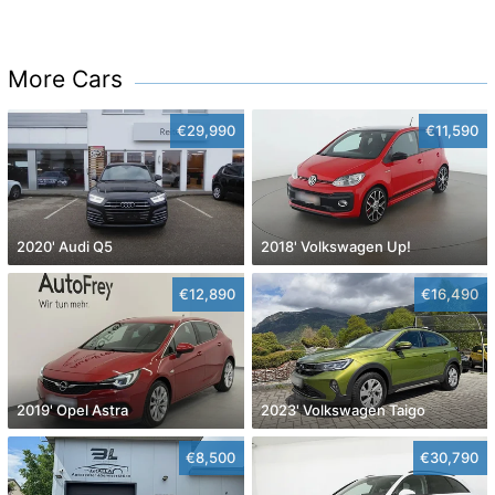
More Cars
€29,990
€11,590
2020' Audi Q5
2018' Volkswagen Up!
€12,890
€16,490
2019' Opel Astra
2023' Volkswagen Taigo
€8,500
€30,790