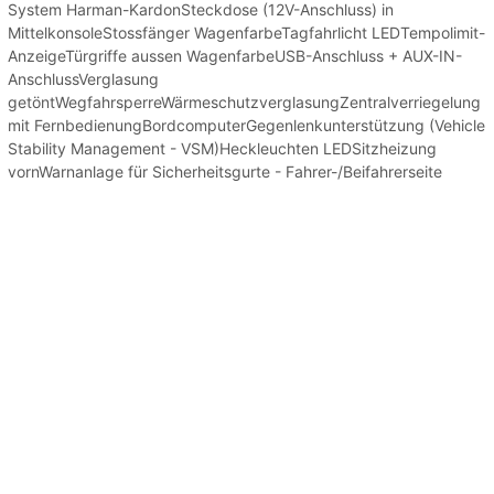
System Harman-KardonSteckdose (12V-Anschluss) in
MittelkonsoleStossfänger WagenfarbeTagfahrlicht LEDTempolimit-
AnzeigeTürgriffe aussen WagenfarbeUSB-Anschluss + AUX-IN-
AnschlussVerglasung
getöntWegfahrsperreWärmeschutzverglasungZentralverriegelung
mit FernbedienungBordcomputerGegenlenkunterstützung (Vehicle
Stability Management - VSM)Heckleuchten LEDSitzheizung
vornWarnanlage für Sicherheitsgurte - Fahrer-/Beifahrerseite