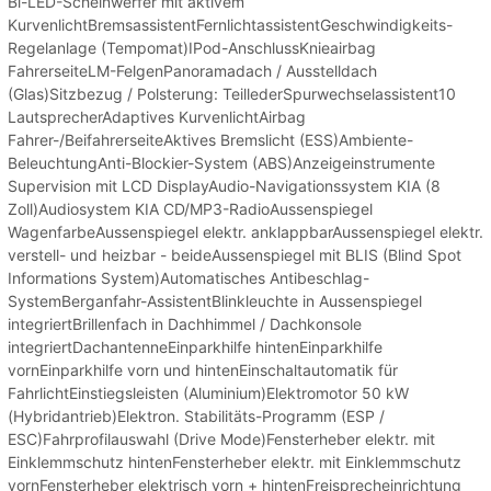
Bi-LED-Scheinwerfer mit aktivem
KurvenlichtBremsassistentFernlichtassistentGeschwindigkeits-
Regelanlage (Tempomat)IPod-AnschlussKnieairbag
FahrerseiteLM-FelgenPanoramadach / Ausstelldach
(Glas)Sitzbezug / Polsterung: TeillederSpurwechselassistent10
LautsprecherAdaptives KurvenlichtAirbag
Fahrer-/BeifahrerseiteAktives Bremslicht (ESS)Ambiente-
BeleuchtungAnti-Blockier-System (ABS)Anzeigeinstrumente
Supervision mit LCD DisplayAudio-Navigationssystem KIA (8
Zoll)Audiosystem KIA CD/MP3-RadioAussenspiegel
WagenfarbeAussenspiegel elektr. anklappbarAussenspiegel elektr.
verstell- und heizbar - beideAussenspiegel mit BLIS (Blind Spot
Informations System)Automatisches Antibeschlag-
SystemBerganfahr-AssistentBlinkleuchte in Aussenspiegel
integriertBrillenfach in Dachhimmel / Dachkonsole
integriertDachantenneEinparkhilfe hintenEinparkhilfe
vornEinparkhilfe vorn und hintenEinschaltautomatik für
FahrlichtEinstiegsleisten (Aluminium)Elektromotor 50 kW
(Hybridantrieb)Elektron. Stabilitäts-Programm (ESP /
ESC)Fahrprofilauswahl (Drive Mode)Fensterheber elektr. mit
Einklemmschutz hintenFensterheber elektr. mit Einklemmschutz
vornFensterheber elektrisch vorn + hintenFreisprecheinrichtung