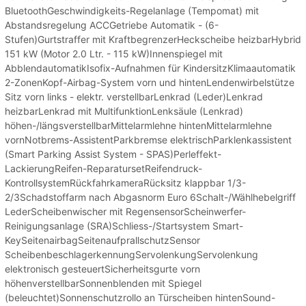
BluetoothGeschwindigkeits-Regelanlage (Tempomat) mit
Abstandsregelung ACCGetriebe Automatik - (6-
Stufen)Gurtstraffer mit KraftbegrenzerHeckscheibe heizbarHybrid
151 kW (Motor 2.0 Ltr. - 115 kW)Innenspiegel mit
AbblendautomatikIsofix-Aufnahmen für KindersitzKlimaautomatik
2-ZonenKopf-Airbag-System vorn und hintenLendenwirbelstütze
Sitz vorn links - elektr. verstellbarLenkrad (Leder)Lenkrad
heizbarLenkrad mit MultifunktionLenksäule (Lenkrad)
höhen-/längsverstellbarMittelarmlehne hintenMittelarmlehne
vornNotbrems-AssistentParkbremse elektrischParklenkassistent
(Smart Parking Assist System - SPAS)Perleffekt-
LackierungReifen-ReparatursetReifendruck-
KontrollsystemRückfahrkameraRücksitz klappbar 1/3-
2/3Schadstoffarm nach Abgasnorm Euro 6Schalt-/Wählhebelgriff
LederScheibenwischer mit RegensensorScheinwerfer-
Reinigungsanlage (SRA)Schliess-/Startsystem Smart-
KeySeitenairbagSeitenaufprallschutzSensor
ScheibenbeschlagerkennungServolenkungServolenkung
elektronisch gesteuertSicherheitsgurte vorn
höhenverstellbarSonnenblenden mit Spiegel
(beleuchtet)Sonnenschutzrollo an Türscheiben hintenSound-