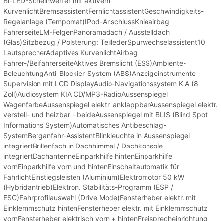
Bi-LED-Scheinwerfer mit aktivem
KurvenlichtBremsassistentFernlichtassistentGeschwindigkeits-
Regelanlage (Tempomat)IPod-AnschlussKnieairbag
FahrerseiteLM-FelgenPanoramadach / Ausstelldach
(Glas)Sitzbezug / Polsterung: TeillederSpurwechselassistent10
LautsprecherAdaptives KurvenlichtAirbag
Fahrer-/BeifahrerseiteAktives Bremslicht (ESS)Ambiente-
BeleuchtungAnti-Blockier-System (ABS)Anzeigeinstrumente
Supervision mit LCD DisplayAudio-Navigationssystem KIA (8
Zoll)Audiosystem KIA CD/MP3-RadioAussenspiegel
WagenfarbeAussenspiegel elektr. anklappbarAussenspiegel elektr.
verstell- und heizbar - beideAussenspiegel mit BLIS (Blind Spot
Informations System)Automatisches Antibeschlag-
SystemBerganfahr-AssistentBlinkleuchte in Aussenspiegel
integriertBrillenfach in Dachhimmel / Dachkonsole
integriertDachantenneEinparkhilfe hintenEinparkhilfe
vornEinparkhilfe vorn und hintenEinschaltautomatik für
FahrlichtEinstiegsleisten (Aluminium)Elektromotor 50 kW
(Hybridantrieb)Elektron. Stabilitäts-Programm (ESP /
ESC)Fahrprofilauswahl (Drive Mode)Fensterheber elektr. mit
Einklemmschutz hintenFensterheber elektr. mit Einklemmschutz
vornFensterheber elektrisch vorn + hintenFreisprecheinrichtung