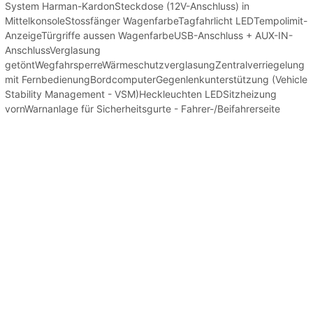
System Harman-KardonSteckdose (12V-Anschluss) in
MittelkonsoleStossfänger WagenfarbeTagfahrlicht LEDTempolimit-
AnzeigeTürgriffe aussen WagenfarbeUSB-Anschluss + AUX-IN-
AnschlussVerglasung
getöntWegfahrsperreWärmeschutzverglasungZentralverriegelung
mit FernbedienungBordcomputerGegenlenkunterstützung (Vehicle
Stability Management - VSM)Heckleuchten LEDSitzheizung
vornWarnanlage für Sicherheitsgurte - Fahrer-/Beifahrerseite