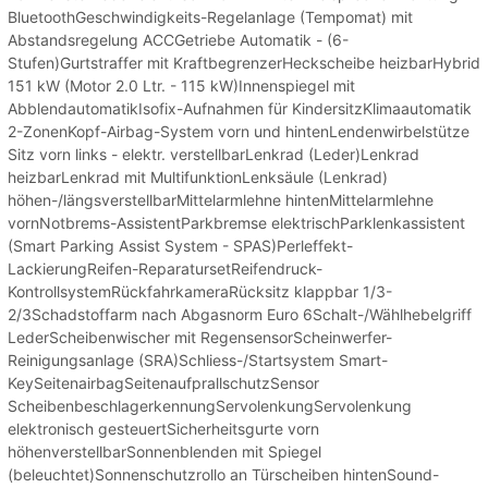
BluetoothGeschwindigkeits-Regelanlage (Tempomat) mit
Abstandsregelung ACCGetriebe Automatik - (6-
Stufen)Gurtstraffer mit KraftbegrenzerHeckscheibe heizbarHybrid
151 kW (Motor 2.0 Ltr. - 115 kW)Innenspiegel mit
AbblendautomatikIsofix-Aufnahmen für KindersitzKlimaautomatik
2-ZonenKopf-Airbag-System vorn und hintenLendenwirbelstütze
Sitz vorn links - elektr. verstellbarLenkrad (Leder)Lenkrad
heizbarLenkrad mit MultifunktionLenksäule (Lenkrad)
höhen-/längsverstellbarMittelarmlehne hintenMittelarmlehne
vornNotbrems-AssistentParkbremse elektrischParklenkassistent
(Smart Parking Assist System - SPAS)Perleffekt-
LackierungReifen-ReparatursetReifendruck-
KontrollsystemRückfahrkameraRücksitz klappbar 1/3-
2/3Schadstoffarm nach Abgasnorm Euro 6Schalt-/Wählhebelgriff
LederScheibenwischer mit RegensensorScheinwerfer-
Reinigungsanlage (SRA)Schliess-/Startsystem Smart-
KeySeitenairbagSeitenaufprallschutzSensor
ScheibenbeschlagerkennungServolenkungServolenkung
elektronisch gesteuertSicherheitsgurte vorn
höhenverstellbarSonnenblenden mit Spiegel
(beleuchtet)Sonnenschutzrollo an Türscheiben hintenSound-