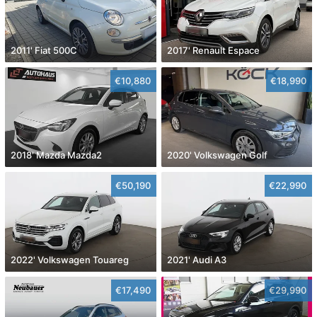
2011' Fiat 500C
2017' Renault Espace
€10,880
€18,990
2018' Mazda Mazda2
2020' Volkswagen Golf
€50,190
€22,990
2022' Volkswagen Touareg
2021' Audi A3
€17,490
€29,990