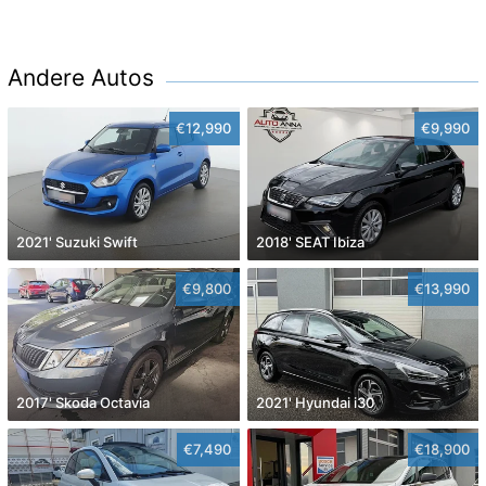
Andere Autos
€12,990
€9,990
2021' Suzuki Swift
2018' SEAT Ibiza
€9,800
€13,990
2017' Skoda Octavia
2021' Hyundai i30
€7,490
€18,900