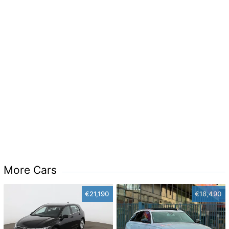
More Cars
€21,190
€18,490