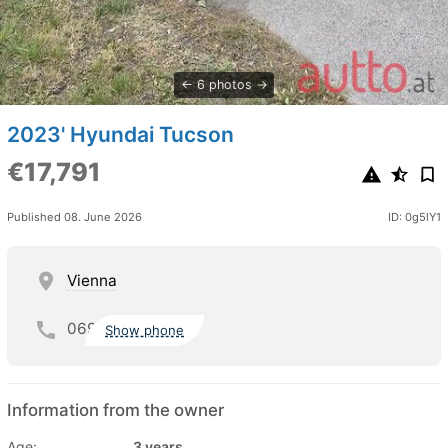
6 photos
2023' Hyundai Tucson
€17,791
Published 08. June 2026
ID: 0g5lY1
Vienna
069
Show phone
Information from the owner
Age:
3 years