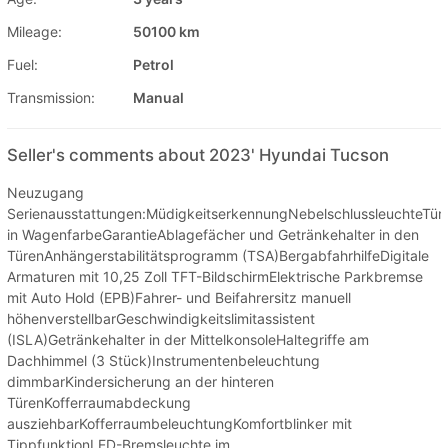
Mileage:
50100 km
Fuel:
Petrol
Transmission:
Manual
Seller's comments about 2023' Hyundai Tucson
Neuzugang
Serienausstattungen:MüdigkeitserkennungNebelschlussleuchteTürg
in WagenfarbeGarantieAblagefächer und Getränkehalter in den
TürenAnhängerstabilitätsprogramm (TSA)BergabfahrhilfeDigitale
Armaturen mit 10,25 Zoll TFT-BildschirmElektrische Parkbremse
mit Auto Hold (EPB)Fahrer- und Beifahrersitz manuell
höhenverstellbarGeschwindigkeitslimitassistent
(ISLA)Getränkehalter in der MittelkonsoleHaltegriffe am
Dachhimmel (3 Stück)Instrumentenbeleuchtung
dimmbarKindersicherung an der hinteren
TürenKofferraumabdeckung
ausziehbarKofferraumbeleuchtungKomfortblinker mit
TippfunktionLED-Bremsleuchte im