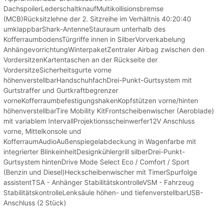
DachspoilerLederschaltknaufMultikollisionsbremse
(MCB)Rücksitzlehne der 2. Sitzreihe im Verhältnis 40:20:40
umklappbarShark-AntenneStauraum unterhalb des
KofferraumbodensTürgriffe innen in SilberVorverkabelung
AnhängevorrichtungWinterpaketZentraler Airbag zwischen den
VordersitzenKartentaschen an der Rückseite der
VordersitzeSicherheitsgurte vorne
höhenverstellbarHandschuhfachDrei-Punkt-Gurtsystem mit
Gurtstraffer und Gurtkraftbegrenzer
vorneKofferraumbefestigungshakenKopfstützen vorne/hinten
höhenverstellbarTire Mobility KitFrontscheibenwischer (Aeroblade)
mit variablem IntervallProjektionsscheinwerfer12V Anschluss
vorne, Mittelkonsole und
KofferraumAudioAußenspiegelabdeckung in Wagenfarbe mit
integrierter BlinkeinheitDesignkühlergrill silberDrei-Punkt-
Gurtsystem hintenDrive Mode Select Eco / Comfort / Sport
(Benzin und Diesel)Heckscheibenwischer mit TimerSpurfolge
assistentTSA - Anhänger StabilitätskontrolleVSM - Fahrzeug
StabilitätskontrolleLenksäule höhen- und tiefenverstellbarUSB-
Anschluss (2 Stück)