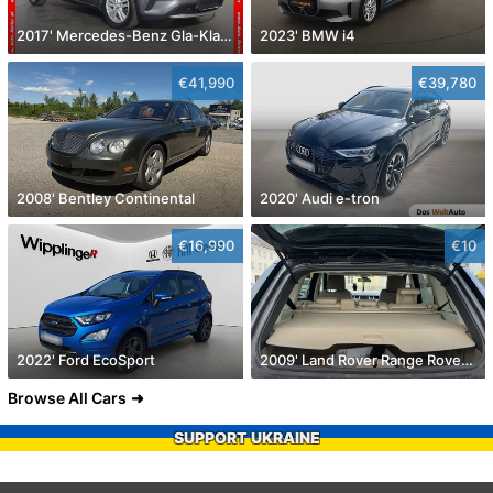
2017' Mercedes-Benz Gla-Klasse
2023' BMW i4
€41,990
€39,780
2008' Bentley Continental
2020' Audi e-tron
€16,990
€10
2022' Ford EcoSport
2009' Land Rover Range Rover Sport
Browse All Cars
SUPPORT UKRAINE