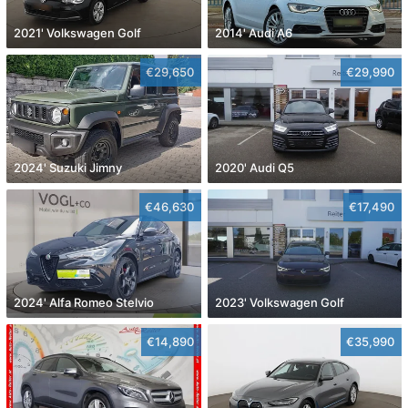
2021' Volkswagen Golf
2014' Audi A6
€29,650
€29,990
2024' Suzuki Jimny
2020' Audi Q5
€46,630
€17,490
2024' Alfa Romeo Stelvio
2023' Volkswagen Golf
€14,890
€35,990