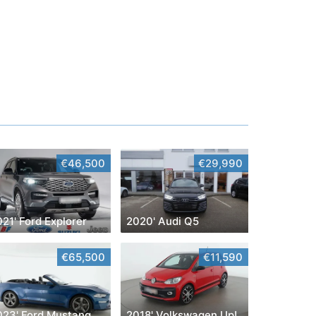
€46,500
€29,990
21' Ford Explorer
2020' Audi Q5
€65,500
€11,590
023' Ford Mustang
2018' Volkswagen Up!