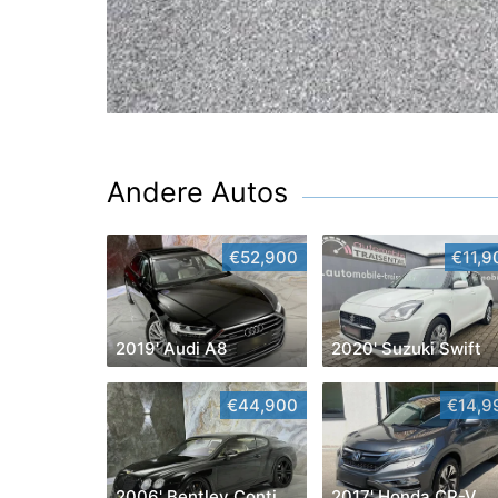
Andere Autos
€52,900
€11,9
2019' Audi A8
2020' Suzuki Swift
€44,900
€14,9
2006' Bentley Continental
2017' Honda CR-V