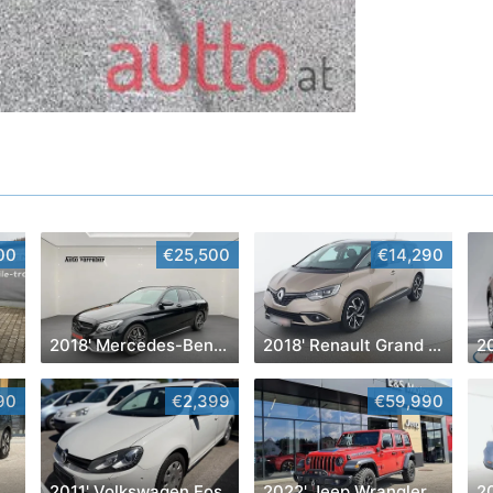
00
€25,500
€14,290
2018' Mercedes-Benz C-Klasse
2018' Renault Grand Scenic
20
90
€2,399
€59,990
2011' Volkswagen Eos
2022' Jeep Wrangler
2