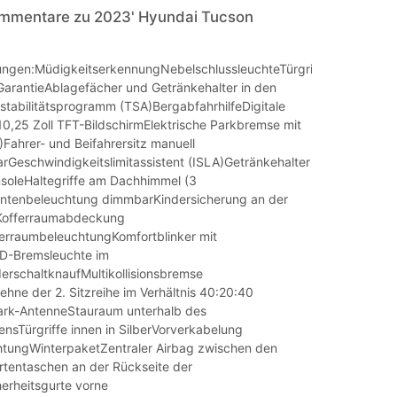
mmentare zu 2023' Hyundai Tucson
ungen:MüdigkeitserkennungNebelschlussleuchteTürgriffe
arantieAblagefächer und Getränkehalter in den
tabilitätsprogramm (TSA)BergabfahrhilfeDigitale
10,25 Zoll TFT-BildschirmElektrische Parkbremse mit
Fahrer- und Beifahrersitz manuell
arGeschwindigkeitslimitassistent (ISLA)Getränkehalter
onsoleHaltegriffe am Dachhimmel (3
entenbeleuchtung dimmbarKindersicherung an der
nKofferraumabdeckung
erraumbeleuchtungKomfortblinker mit
ED-Bremsleuchte im
erschaltknaufMultikollisionsbremse
hne der 2. Sitzreihe im Verhältnis 40:20:40
rk-AntenneStauraum unterhalb des
nsTürgriffe innen in SilberVorverkabelung
tungWinterpaketZentraler Airbag zwischen den
rtentaschen an der Rückseite der
herheitsgurte vorne