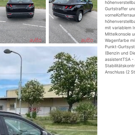
höhenverstellb
Gurtstraffer u
vorneKofferrau
höhenverstellba
mit variablem I
Mittelkonsole 
Wagenfarbe mit 
Punkt-Gurtsyst
(Benzin und Di
assistentTSA -
Stabilitätskont
Anschluss (2 S