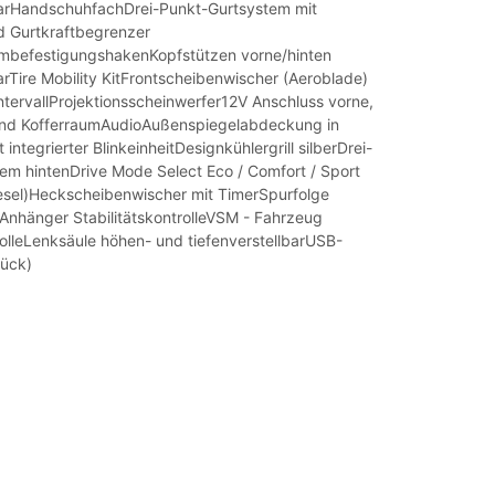
arHandschuhfachDrei-Punkt-Gurtsystem mit
nd Gurtkraftbegrenzer
mbefestigungshakenKopfstützen vorne/hinten
rTire Mobility KitFrontscheibenwischer (Aeroblade)
ntervallProjektionsscheinwerfer12V Anschluss vorne,
und KofferraumAudioAußenspiegelabdeckung in
integrierter BlinkeinheitDesignkühlergrill silberDrei-
em hintenDrive Mode Select Eco / Comfort / Sport
esel)Heckscheibenwischer mit TimerSpurfolge
 Anhänger StabilitätskontrolleVSM - Fahrzeug
rolleLenksäule höhen- und tiefenverstellbarUSB-
tück)