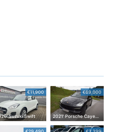
€11,900
€69,000
20' Suzuki Swift
2021' Porsche Cayenne
€29,490
€2,399