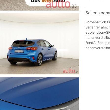
Seller's co
Vorbehaltlich E
Beifahrer absc
abblendbarASR
höhenverstellb
FondAußenspieg
höhenverstellb