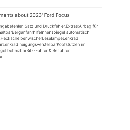
mments about 2023' Ford Focus
ingabefehler, Satz und Druckfehler.Extras:Airbag für
haltbarBerganfahrhilfeInnenspiegel automatisch
HeckscheibenwischerLeselampeLenkrad
arLenkrad neigungsverstellbarKopfstützen im
el beheizbarSitz-Fahrer & Beifahrer
ar