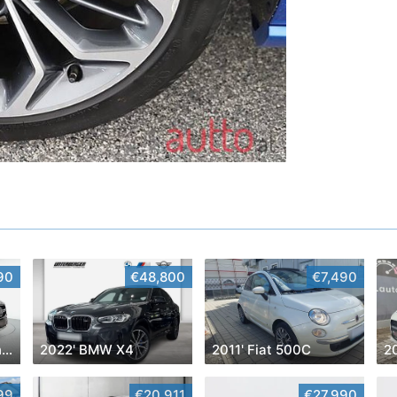
90
€48,800
€7,490
2024' Mercedes-Benz Glc-Klasse
2022' BMW X4
2011' Fiat 500C
20
99
€20,911
€27,990