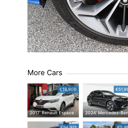
More Cars
€18,900
€51,9
2017' Renault Espace
€54,911
€5,9