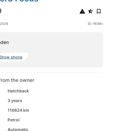
0
 2026
ID: rfE98v
den
Show phone
from the owner
Hatchback
3 years
116624 km
Petrol
Automatic