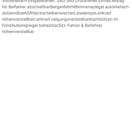
Vorbehaltlich Eingabefehler, Satz und Druckfehler.Extras:Airbag
für Beifahrer abschaltbarBerganfahrhilfeInnenspiegel automatisch
abblendbarASRHeckscheibenwischerLeselampeLenkrad
höhenverstellbarLenkrad neigungsverstellbarKopfstützen im
FondAußenspiegel beheizbarSitz-Fahrer & Beifahrer
höhenverstellbar