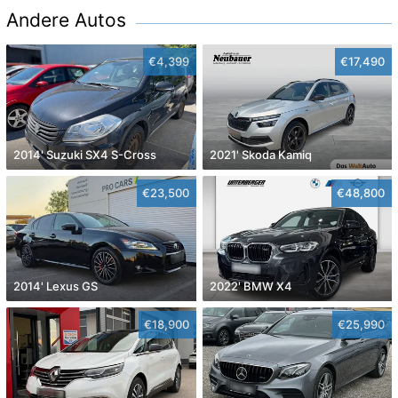
Andere Autos
€4,399
€17,490
2014' Suzuki SX4 S-Cross
2021' Skoda Kamiq
€23,500
€48,800
2014' Lexus GS
2022' BMW X4
€18,900
€25,990