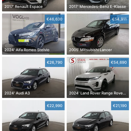
2017' Renault Espace
2017' Mercedes-Benz E-Klasse
€46,630
€54,911
2024' Alfa Romeo Stelvio
2005' Mitsubishi Lancer
€26,790
€54,690
2024' Audi A3
2024' Land Rover Range Rover Evoque
€22,990
€21,190