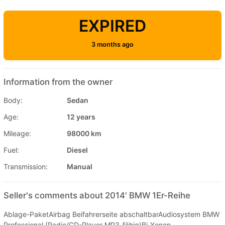
EXPIRED
3 months ago
Information from the owner
Body:
Sedan
Age:
12 years
Mileage:
98000 km
Fuel:
Diesel
Transmission:
Manual
Seller's comments about 2014' BMW 1Er-Reihe
Ablage-PaketAirbag Beifahrerseite abschaltbarAudiosystem BMW
Professional (Radio/CD-Player MP3-fähig)Bi-Xenon-