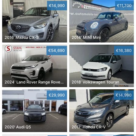
€14,990
€11,700
2016' Mazda CX-5
2014' MINI Mini
€54,690
€16,380
2024' Land Rover Range Rover Evoque
2018' Volkswagen Touran
€29,990
€14,990
2020' Audi Q5
2017' Honda CR-V