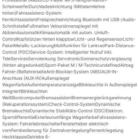
ScheinwerferDurchladeeinrichtung (Mittelarmlehne
hinten)Fahrassistenz-System:
FernlichtassistentFreisprecheinrichtung Bluetooth mit USB-/Audio-
SchnittstelleFußmatten VeloursInnenspiegel mit
AbblendautomatikKlimaautomatik mit autom. Umluft-
ControlKopfstützen hinten klappbarLicht- und RegensensorLicht-
PaketMetallic-LackierungMultifunktion für LenkradPark-Distance-
Control (PDC)Service-System: Intelligenter Notruf inkl.
TeleServicesServolenkung ServotronicSonnenschutzverglasung
(hinten abgedunkelt)Sport-Paket M / M-TechnicundefinedAirbag
Fahrer-/BeifahrerseiteAnti-Blockier-System (ABS)AUX-IN-
Anschluss (AUX-IN)Außenspiegel
WagenfarbeAußentemperaturanzeigeBlinkleuchte in Außenspiegel
integriertBlinkleuchten
WeißBordcomputerBremsassistentBremsenergierückgewinnung
(Rekuperationssystem)Check-Control-SystemDynamische
BremsleuchteDynamische Stabilitäts-Control (DSC)Elektron.
SperrdifferentialExterieurumfänge WagenfarbeFahrassistenz-
System: FahrerlebnisschalterFensterheber elektrisch
vornFernbedienung für ZentralverriegelungFernentriegelung
HeckklappeGetriebe 6-