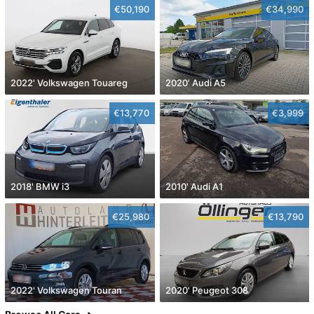
€50,190
€34,990
2022' Volkswagen Touareg
2020' Audi A5
€13,770
€3,999
2018' BMW i3
2010' Audi A1
€25,980
€13,790
2022' Volkswagen Touran
2020' Peugeot 308