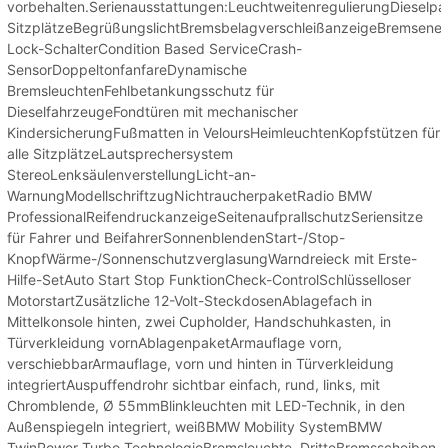
vorbehalten.Serienausstattungen:LeuchtweitenregulierungDieselpart
SitzplätzeBegrüßungslichtBremsbelagverschleißanzeigeBremsene
Lock-SchalterCondition Based ServiceCrash-
SensorDoppeltonfanfareDynamische
BremsleuchtenFehlbetankungsschutz für
DieselfahrzeugeFondtüren mit mechanischer
KindersicherungFußmatten in VeloursHeimleuchtenKopfstützen für
alle SitzplätzeLautsprechersystem
StereoLenksäulenverstellungLicht-an-
WarnungModellschriftzugNichtraucherpaketRadio BMW
ProfessionalReifendruckanzeigeSeitenaufprallschutzSeriensitze
für Fahrer und BeifahrerSonnenblendenStart-/Stop-
KnopfWärme-/SonnenschutzverglasungWarndreieck mit Erste-
Hilfe-SetAuto Start Stop FunktionCheck-ControlSchlüsselloser
MotorstartZusätzliche 12-Volt-SteckdosenAblagefach in
Mittelkonsole hinten, zwei Cupholder, Handschuhkasten, in
Türverkleidung vornAblagenpaketArmauflage vorn,
verschiebbarArmauflage, vorn und hinten in Türverkleidung
integriertAuspuffendrohr sichtbar einfach, rund, links, mit
Chromblende, Ø 55mmBlinkleuchten mit LED-Technik, in den
Außenspiegeln integriert, weißBMW Mobility SystemBMW
TwinPower Turbo TechnologieBremsleuchte, DritteBremsscheiben