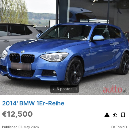
6 photos
2014' BMW 1Er-Reihe
€12,500
Published 07. May 2026
ID: EnbldD