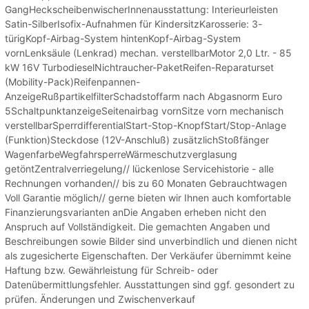
GangHeckscheibenwischerInnenausstattung: Interieurleisten
Satin-SilberIsofix-Aufnahmen für KindersitzKarosserie: 3-
türigKopf-Airbag-System hintenKopf-Airbag-System
vornLenksäule (Lenkrad) mechan. verstellbarMotor 2,0 Ltr. - 85
kW 16V TurbodieselNichtraucher-PaketReifen-Reparaturset
(Mobility-Pack)Reifenpannen-
AnzeigeRußpartikelfilterSchadstoffarm nach Abgasnorm Euro
5SchaltpunktanzeigeSeitenairbag vornSitze vorn mechanisch
verstellbarSperrdifferentialStart-Stop-KnopfStart/Stop-Anlage
(Funktion)Steckdose (12V-Anschluß) zusätzlichStoßfänger
WagenfarbeWegfahrsperreWärmeschutzverglasung
getöntZentralverriegelung// lückenlose Servicehistorie - alle
Rechnungen vorhanden// bis zu 60 Monaten Gebrauchtwagen
Voll Garantie möglich// gerne bieten wir Ihnen auch komfortable
Finanzierungsvarianten anDie Angaben erheben nicht den
Anspruch auf Vollständigkeit. Die gemachten Angaben und
Beschreibungen sowie Bilder sind unverbindlich und dienen nicht
als zugesicherte Eigenschaften. Der Verkäufer übernimmt keine
Haftung bzw. Gewährleistung für Schreib- oder
Datenübermittlungsfehler. Ausstattungen sind ggf. gesondert zu
prüfen. Änderungen und Zwischenverkauf