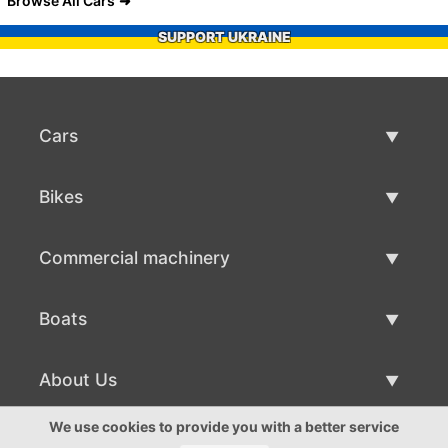
Browse All Cars
SUPPORT UKRAINE
Cars
Used Cars
Bikes
Car Sale
Used Bikes
Commercial machinery
Bike Sale
Used Commercial Machinery
Boats
Commercial Machinery Sale
Used Boats
About Us
Boat Sale
About Us
We use cookies to provide you with a better service