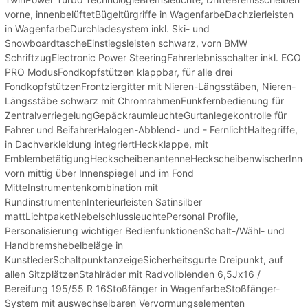
vorne, innenbelüftetBügeltürgriffe in WagenfarbeDachzierleisten
in WagenfarbeDurchladesystem inkl. Ski- und
SnowboardtascheEinstiegsleisten schwarz, vorn BMW
SchriftzugElectronic Power SteeringFahrerlebnisschalter inkl. ECO
PRO ModusFondkopfstützen klappbar, für alle drei
FondkopfstützenFrontziergitter mit Nieren-Längsstäben, Nieren-
Längsstäbe schwarz mit ChromrahmenFunkfernbedienung für
ZentralverriegelungGepäckraumleuchteGurtanlegekontrolle für
Fahrer und BeifahrerHalogen-Abblend- und - FernlichtHaltegriffe,
in Dachverkleidung integriertHeckklappe, mit
EmblembetätigungHeckscheibenantenneHeckscheibenwischerInne
vorn mittig über Innenspiegel und im Fond
MitteInstrumentenkombination mit
RundinstrumentenInterieurleisten Satinsilber
mattLichtpaketNebelschlussleuchtePersonal Profile,
Personalisierung wichtiger BedienfunktionenSchalt-/Wähl- und
Handbremshebelbeläge in
KunstlederSchaltpunktanzeigeSicherheitsgurte Dreipunkt, auf
allen SitzplätzenStahlräder mit Radvollblenden 6,5Jx16 /
Bereifung 195/55 R 16Stoßfänger in WagenfarbeStoßfänger-
System mit auswechselbaren Vervormungselementen