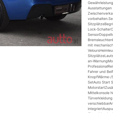
Gewährleistung
Ausstattungen 
Zwischenverka
vorbehalten.Se
SitzplätzeBeg
Lock-SchalterC
SensorDoppelt
BremsleuchtenF
mit mechanisch
VeloursHeimleu
SitzplätzeLaut
an-WarnungMod
ProfessionalRe
Fahrer und Bei
KnopfWärme-/S
SetAuto Start 
MotorstartZusä
Mittelkonsole 
Türverkleidung
verschiebbarAr
integriertAuspu