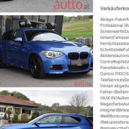
Verkäuferko
Ablage-PaketAi
Professional (
ScheinwerferDu
hinten)Fahrass
Fernlichtassist
SchnittstelleF
Abblendautomat
ControlKopfstü
PaketMetallic-
Control (PDC)Se
TeleServicesS
(hinten abgedu
Fahrer-/Beifah
(AUX-IN)Außen
WagenfarbeAuß
integriertBlink
WeißBordcompu
(Rekuperation
BremsleuchteDy