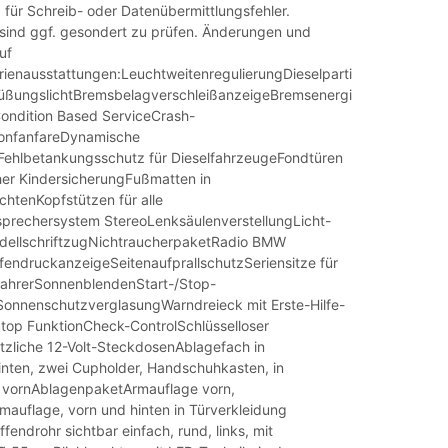
 für Schreib- oder Datenübermittlungsfehler.
sind ggf. gesondert zu prüfen. Änderungen und
uf
rienausstattungen:LeuchtweitenregulierungDieselpartikelfilter5
rüßungslichtBremsbelagverschleißanzeigeBremsenergierückgewinnu
ondition Based ServiceCrash-
onfanfareDynamische
ehlbetankungsschutz für DieselfahrzeugeFondtüren
er KindersicherungFußmatten in
chtenKopfstützen für alle
sprechersystem StereoLenksäulenverstellungLicht-
ellschriftzugNichtraucherpaketRadio BMW
ifendruckanzeigeSeitenaufprallschutzSeriensitze für
fahrerSonnenblendenStart-/Stop-
onnenschutzverglasungWarndreieck mit Erste-Hilfe-
Stop FunktionCheck-ControlSchlüsselloser
tzliche 12-Volt-SteckdosenAblagefach in
hinten, zwei Cupholder, Handschuhkasten, in
 vornAblagenpaketArmauflage vorn,
mauflage, vorn und hinten in Türverkleidung
ffendrohr sichtbar einfach, rund, links, mit