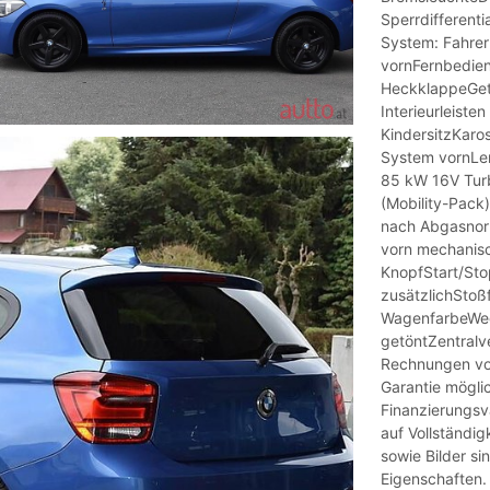
Sperrdifferent
System: Fahrer
vornFernbedien
HeckklappeGet
Interieurleiste
KindersitzKaro
System vornLen
85 kW 16V Turb
(Mobility-Pack
nach Abgasnorm
vorn mechanisch
KnopfStart/Sto
zusätzlichStoß
WagenfarbeWeg
getöntZentralve
Rechnungen vo
Garantie mögli
Finanzierungsv
auf Vollständi
sowie Bilder si
Eigenschaften.