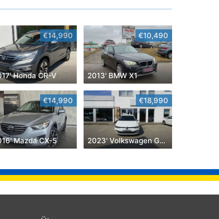
€14,990
€10,490
017' Honda CR-V
2013' BMW X1
€14,990
€18,990
016' Mazda CX-5
2023' Volkswagen Golf