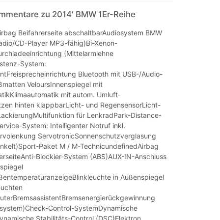
mmentare zu 2014' BMW 1Er-Reihe
rbag Beifahrerseite abschaltbarAudiosystem BMW
Radio/CD-Player MP3-fähig)Bi-Xenon-
rchladeeinrichtung (Mittelarmlehne
istenz-System:
entFreisprecheinrichtung Bluetooth mit USB-/Audio-
ußmatten VeloursInnenspiegel mit
ikKlimaautomatik mit autom. Umluft-
tzen hinten klappbarLicht- und RegensensorLicht-
LackierungMultifunktion für LenkradPark-Distance-
rvice-System: Intelligenter Notruf inkl.
ervolenkung ServotronicSonnenschutzverglasung
nkelt)Sport-Paket M / M-TechnicundefinedAirbag
rerseiteAnti-Blockier-System (ABS)AUX-IN-Anschluss
spiegel
entemperaturanzeigeBlinkleuchte in Außenspiegel
leuchten
terBremsassistentBremsenergierückgewinnung
ssystem)Check-Control-SystemDynamische
namische Stabilitäts-Control (DSC)Elektron.