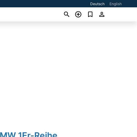
Deutsch
English
BMW 1Er-Reihe