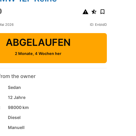
0
 Mai 2026
ID: EnbldD
ABGELAUFEN
2 Monate, 4 Wochen her
from the owner
Sedan
12 Jahre
:
98000 km
Diesel
Manuell