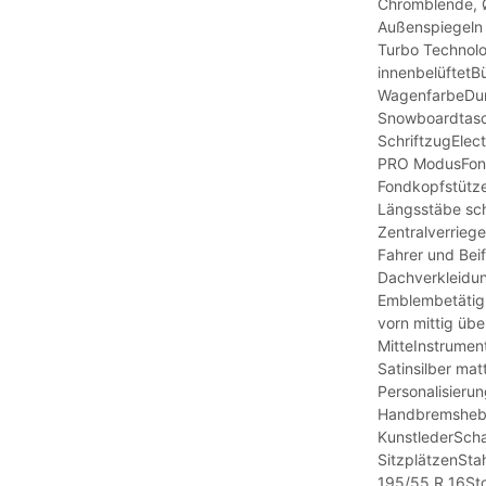
Chromblende, Ø
Außenspiegeln
Turbo Technolo
innenbelüftetBü
WagenfarbeDurc
Snowboardtasc
SchriftzugElect
PRO ModusFondk
Fondkopfstütze
Längsstäbe sc
Zentralverrieg
Fahrer und Beif
Dachverkleidun
Emblembetätig
vorn mittig üb
MitteInstrumen
Satinsilber mat
Personalisieru
Handbremshebe
KunstlederScha
SitzplätzenSta
195/55 R 16St