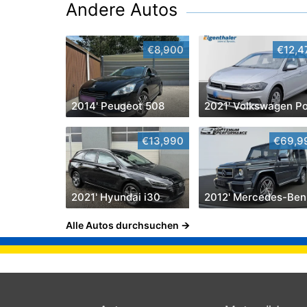
Andere Autos
€8,900
€12,4
2014' Peugeot 508
€13,990
€69,9
2021' Hyundai i30
2
Alle Autos durchsuchen