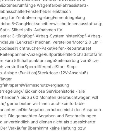
ialExterieurumfänge WagenfarbeFahrassistenz-
lebnisschalterFensterheber elektrisch
ung für ZentralverriegelungFernentriegelung
riebe 6-GangHeckscheibenwischerInnenausstattung:
n Satin-SilberIsofix-Aufnahmen für
sserie: 3-türigKopf-Airbag-System hintenKopf-Airbag-
ksäule (Lenkrad) mechan. verstellbarMotor 2,0 Ltr. -
odieselNichtraucher-PaketReifen-Reparaturset
)Reifenpannen-AnzeigeRußpartikelfilterSchadstoffarm
 Euro 5SchaltpunktanzeigeSeitenairbag vornSitze
 verstellbarSperrdifferentialStart-Stop-
p-Anlage (Funktion)Steckdose (12V-Anschluß)
fänger
fahrsperreWärmeschutzverglasung
rriegelung// lückenlose Servicehistorie - alle
rhanden// bis zu 60 Monaten Gebrauchtwagen Voll
ch// gerne bieten wir Ihnen auch komfortable
arianten anDie Angaben erheben nicht den Anspruch
gkeit. Die gemachten Angaben und Beschreibungen
nd unverbindlich und dienen nicht als zugesicherte
 Der Verkäufer übernimmt keine Haftung bzw.