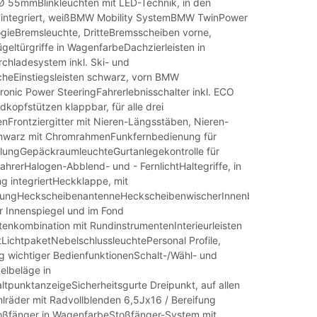
 55mmBlinkleuchten mit LED-Technik, in den
 integriert, weißBMW Mobility SystemBMW TwinPower
gieBremsleuchte, DritteBremsscheiben vorne,
geltürgriffe in WagenfarbeDachzierleisten in
hladesystem inkl. Ski- und
heEinstiegsleisten schwarz, vorn BMW
ronic Power SteeringFahrerlebnisschalter inkl. ECO
opfstützen klappbar, für alle drei
nFrontziergitter mit Nieren-Längsstäben, Nieren-
hwarz mit ChromrahmenFunkfernbedienung für
elungGepäckraumleuchteGurtanlegekontrolle für
ahrerHalogen-Abblend- und - FernlichtHaltegriffe, in
g integriertHeckklappe, mit
ungHeckscheibenantenneHeckscheibenwischerInnenbeleuchtung,
er Innenspiegel und im Fond
tenkombination mit RundinstrumentenInterieurleisten
tLichtpaketNebelschlussleuchtePersonal Profile,
ng wichtiger BedienfunktionenSchalt-/Wähl- und
lbeläge in
ltpunktanzeigeSicherheitsgurte Dreipunkt, auf allen
hlräder mit Radvollblenden 6,5Jx16 / Bereifung
oßfänger in WagenfarbeStoßfänger-System mit