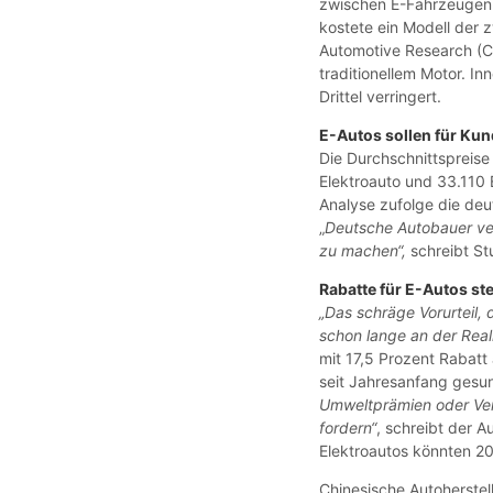
zwischen E-Fahrzeugen u
kostete ein Modell der
Automotive Research (C
traditionellem Motor. I
Drittel verringert.
E-Autos sollen für Kun
Die Durchschnittspreise
Elektroauto und 33.110 
Analyse zufolge die deu
„
Deutsche Autobauer ver
zu machen“,
schreibt S
Rabatte für E-Autos st
„Das schräge Vorurteil, 
schon lange an der Reali
mit 17,5 Prozent Rabatt
seit Jahresanfang gesu
Umweltprämien oder Verk
fordern“
, schreibt der 
Elektroautos könnten 2
Chinesische Autoherstel