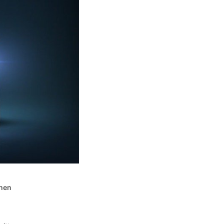
h
chen