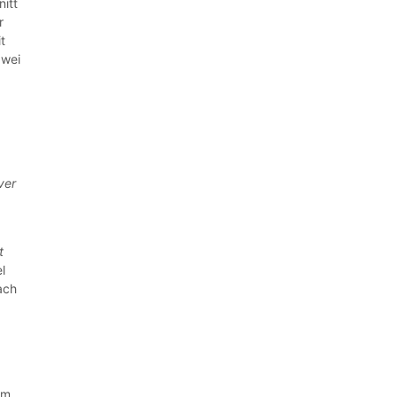
itt
r
t
zwei
ver
t
l
ach
em