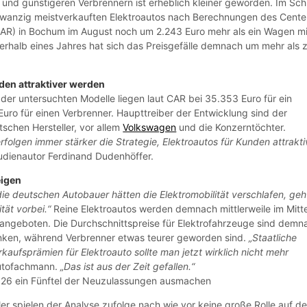
nd günstigeren Verbrennern ist erheblich kleiner geworden. Im Schn
 zwanzig meistverkauften Elektroautos nach Berechnungen des Cente
AR) in Bochum im August noch um 2.243 Euro mehr als ein Wagen mi
nnerhalb eines Jahres hat sich das Preisgefälle demnach um mehr als 
den attraktiver werden
 der untersuchten Modelle liegen laut CAR bei 35.353 Euro für ein
Euro für einen Verbrenner. Haupttreiber der Entwicklung sind der
tschen Hersteller, vor allem
Volkswagen
und die Konzerntöchter.
folgen immer stärker die Strategie, Elektroautos für Kunden attrakti
tudienautor Ferdinand Dudenhöffer.
eigen
die deutschen Autobauer hätten die Elektromobilität verschlafen, geh
tät vorbei.“
Reine Elektroautos werden demnach mittlerweile im Mitte
 angeboten. Die Durchschnittspreise für Elektrofahrzeuge sind demn
nken, während Verbrenner etwas teurer geworden sind.
„Staatliche
aufsprämien für Elektroauto sollte man jetzt wirklich nicht mehr
Autofachmann.
„Das ist aus der Zeit gefallen.“
026 ein Fünftel der Neuzulassungen ausmachen
ler spielen der Analyse zufolge nach wie vor keine große Rolle auf d