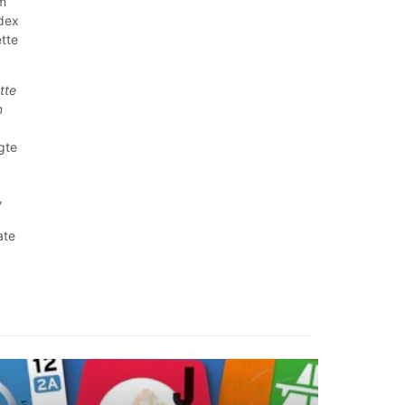
im
ndex
tte
tte
m
gte
,
ate