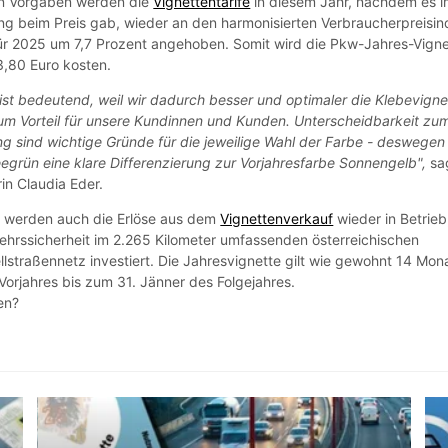
n Vorgaben werden die
Vignettentarife
in diesem Jahr, nachdem es 
ng beim Preis gab, wieder an den harmonisierten Verbraucherpreisi
ür 2025 um 7,7 Prozent angehoben. Somit wird die Pkw-Jahres-Vigne
,80 Euro kosten.
ist bedeutend, weil wir dadurch besser und optimaler die Klebevigne
zum Vorteil für unsere Kundinnen und Kunden. Unterscheidbarkeit zu
ng sind wichtige Gründe für die jeweilige Wahl der Farbe - deswegen
eegrün eine klare Differenzierung zur Vorjahresfarbe Sonnengelb",
sa
in Claudia Eder.
 werden auch die Erlöse aus dem
Vignettenverkauf
wieder in Betrieb
ehrssicherheit im 2.265 Kilometer umfassenden österreichischen
straßennetz investiert. Die Jahresvignette gilt wie gewohnt 14 Mon
orjahres bis zum 31. Jänner des Folgejahres.
en?