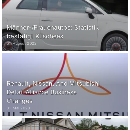
Männer-/Frauenautos: Statistik
bestätigt Klischees
01. August 2022
Renault, Nissan, And Mitsubishi
Detail Alliance Business
Changes
31. Mai 2020