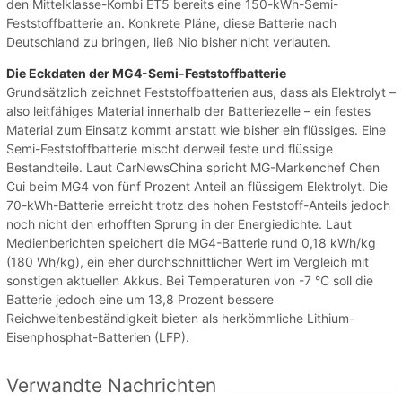
den Mittelklasse-Kombi ET5 bereits eine 150-kWh-Semi-
Feststoffbatterie an. Konkrete Pläne, diese Batterie nach
Deutschland zu bringen, ließ Nio bisher nicht verlauten.
Die Eckdaten der MG4-Semi-Feststoffbatterie
Grundsätzlich zeichnet Feststoffbatterien aus, dass als Elektrolyt –
also leitfähiges Material innerhalb der Batteriezelle – ein festes
Material zum Einsatz kommt anstatt wie bisher ein flüssiges. Eine
Semi-Feststoffbatterie mischt derweil feste und flüssige
Bestandteile. Laut CarNewsChina spricht MG-Markenchef Chen
Cui beim MG4 von fünf Prozent Anteil an flüssigem Elektrolyt. Die
70-kWh-Batterie erreicht trotz des hohen Feststoff-Anteils jedoch
noch nicht den erhofften Sprung in der Energiedichte. Laut
Medienberichten speichert die MG4-Batterie rund 0,18 kWh/kg
(180 Wh/kg), ein eher durchschnittlicher Wert im Vergleich mit
sonstigen aktuellen Akkus. Bei Temperaturen von -7 °C soll die
Batterie jedoch eine um 13,8 Prozent bessere
Reichweitenbeständigkeit bieten als herkömmliche Lithium-
Eisenphosphat-Batterien (LFP).
Verwandte Nachrichten