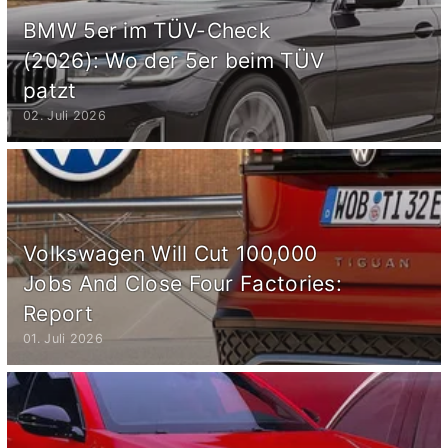
BMW 5er im TÜV-Check
(2026): Wo der 5er beim TÜV
patzt
02. Juli 2026
Volkswagen Will Cut 100,000
Jobs And Close Four Factories:
Report
01. Juli 2026