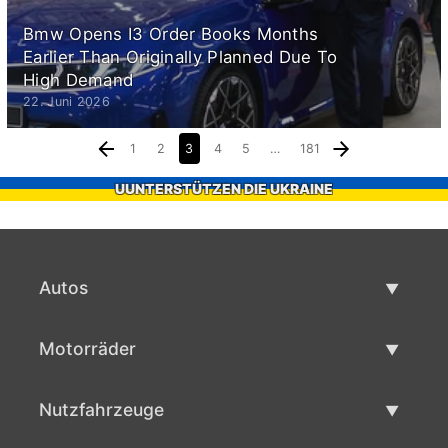
Bmw Opens I3 Order Books Months
Earlier Than Originally Planned Due To
High Demand
22. Juni 2026
1
2
3
4
5
…
181
UUNTERSTÜTZEN DIE UKRAINE
Autos
Gebrauchtwagen
Motorräder
Autoverkauf
Gebrauchte Motorräder
Nutzfahrzeuge
Motorradverkauf