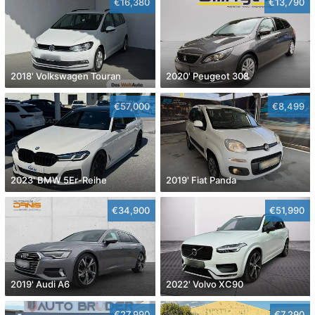
€16,380
€13,790
2018' Volkswagen Touran
2020' Peugeot 308
€57,000
€8,499
2023' BMW 5Er-Reihe
2019' Fiat Panda
€34,900
€51,990
2019' Audi A6
2022' Volvo XC90
€27,990
€7,290