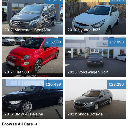
2017' Mercedes-Benz Vito
2013' Hyundai ix35
€15,500
€17,490
2017' Fiat 500
2023' Volkswagen Golf
€20,499
€23,290
2016' BMW 4Er-Reihe
2021' Skoda Octavia
Browse All Cars