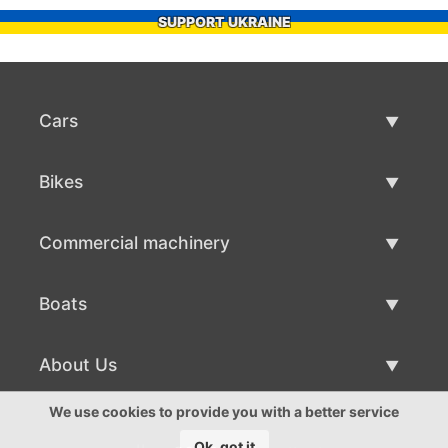
SUPPORT UKRAINE
Cars
Used Cars
Bikes
Car Sale
Used Bikes
Commercial machinery
Bike Sale
Used Commercial Machinery
Boats
Commercial Machinery Sale
Used Boats
About Us
Boat Sale
About Us
We use cookies to provide you with a better service
Ok, got it