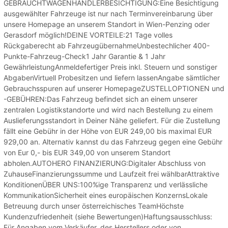
GEBRAUCHTWAGENHÄNDLERBESICHTIGUNG:Eine Besichtigung
ausgewählter Fahrzeuge ist nur nach Terminvereinbarung über
unsere Homepage an unserem Standort in Wien-Penzing oder
Gerasdorf möglich!DEINE VORTEILE:21 Tage volles
Rückgaberecht ab FahrzeugübernahmeUnbestechlicher 400-
Punkte-Fahrzeug-Check1 Jahr Garantie & 1 Jahr
GewährleistungAnmeldefertiger Preis inkl. Steuern und sonstiger
AbgabenVirtuell Probesitzen und liefern lassenAngabe sämtlicher
Gebrauchsspuren auf unserer HomepageZUSTELLOPTIONEN und
-GEBÜHREN:Das Fahrzeug befindet sich an einem unserer
zentralen Logistikstandorte und wird nach Bestellung zu einem
Auslieferungsstandort in Deiner Nähe geliefert. Für die Zustellung
fällt eine Gebühr in der Höhe von EUR 249,00 bis maximal EUR
929,00 an. Alternativ kannst du das Fahrzeug gegen eine Gebühr
von Eur 0,- bis EUR 349,00 von unserem Standort
abholen.AUTOHERO FINANZIERUNG:Digitaler Abschluss von
ZuhauseFinanzierungssumme und Laufzeit frei wählbarAttraktive
KonditionenÜBER UNS:100%ige Transparenz und verlässliche
KommunikationSicherheit eines europäischen KonzernsLokale
Betreuung durch unser österreichisches TeamHöchste
Kundenzufriedenheit (siehe Bewertungen)Haftungsausschluss:
Für Angaben vom Verkäufer, des Herstellers oder von