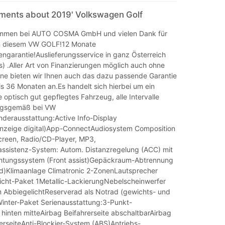
mments about 2019' Volkswagen Golf
kommen bei AUTO COSMA GmbH und vielen Dank für
an diesem VW GOLF!12 Monate
garantie!Auslieferungsservice in ganz Österreich
) .Aller Art von Finanzierungen möglich auch ohne
ne bieten wir Ihnen auch das dazu passende Garantie
s 36 Monaten an.Es handelt sich hierbei um ein
 optisch gut gepflegtes Fahrzeug, alle Intervalle
ngsgemäß bei VW
nderausstattung:Active Info-Display
nzeige digital)App-ConnectAudiosystem Composition
reen, Radio/CD-Player, MP3,
assistenz-System: Autom. Distanzregelung (ACC) mit
tungssystem (Front assist)Gepäckraum-Abtrennung
)Klimaanlage Climatronic 2-ZonenLautsprecher
Sicht-Paket 1Metallic-LackierungNebelscheinwerfer
em AbbiegelichtReserverad als Notrad (gewichts- und
inter-Paket Serienausstattung:3-Punkt-
 hinten mitteAirbag Beifahrerseite abschaltbarAirbag
erseiteAnti-Blockier-System (ABS)Antriebs-