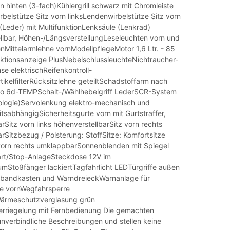
 hinten (3-fach)Kühlergrill schwarz mit Chromleiste
belstütze Sitz vorn linksLendenwirbelstütze Sitz vorn
(Leder) mit MultifunktionLenksäule (Lenkrad)
llbar, Höhen-/LängsverstellungLeseleuchten vorn und
nMittelarmlehne vornModellpflegeMotor 1,6 Ltr. - 85
ktionsanzeige PlusNebelschlussleuchteNichtraucher-
e elektrischReifenkontroll-
ikelfilterRücksitzlehne geteiltSchadstoffarm nach
o 6d-TEMPSchalt-/Wählhebelgriff LederSCR-System
logie)Servolenkung elektro-mechanisch und
tsabhängigSicherheitsgurte vorn mit Gurtstraffer,
rSitz vorn links höhenverstellbarSitz vorn rechts
rSitzbezug / Polsterung: StoffSitze: Komfortsitze
vorn rechts umklappbarSonnenblenden mit Spiegel
art/Stop-AnlageSteckdose 12V im
umStoßfänger lackiertTagfahrlicht LEDTürgriffe außen
bandkasten und WarndreieckWarnanlage für
te vornWegfahrsperre
Wärmeschutzverglasung grün
erriegelung mit Fernbedienung Die gemachten
nverbindliche Beschreibungen und stellen keine