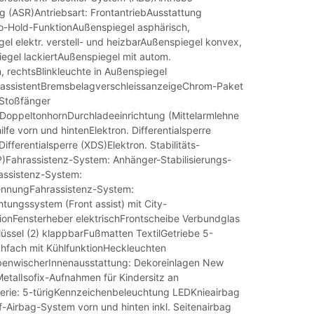
g (ASR)Antriebsart: FrontantriebAusstattung
o-Hold-FunktionAußenspiegel asphärisch,
el elektr. verstell- und heizbarAußenspiegel konvex,
egel lackiertAußenspiegel mit autom.
, rechtsBlinkleuchte in Außenspiegel
sassistentBremsbelagverschleissanzeigeChrom-Paket
 Stoßfänger
DoppeltonhornDurchladeeinrichtung (Mittelarmlehne
ilfe vorn und hintenElektron. Differentialsperre
Differentialsperre (XDS)Elektron. Stabilitäts-
Fahrassistenz-System: Anhänger-Stabilisierungs-
ssistenz-System:
ennungFahrassistenz-System:
ungssystem (Front assist) mit City-
onFensterheber elektrischFrontscheibe Verbundglas
üssel (2) klappbarFußmatten TextilGetriebe 5-
fach mit KühlfunktionHeckleuchten
enwischerInnenausstattung: Dekoreinlagen New
etalIsofix-Aufnahmen für Kindersitz an
erie: 5-türigKennzeichenbeleuchtung LEDKnieairbag
f-Airbag-System vorn und hinten inkl. Seitenairbag