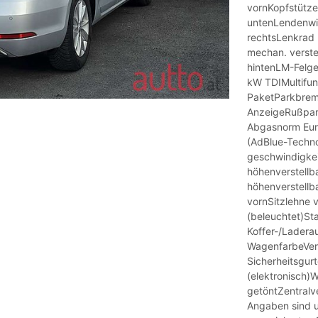
vornKopfstützen
untenLendenwir
rechtsLenkrad 
mechan. verste
hintenLM-Felge
kW TDIMultifun
PaketParkbrems
AnzeigeRußpart
Abgasnorm Eur
(AdBlue-Techno
geschwindigkei
höhenverstellba
höhenverstellba
vornSitzlehne 
(beleuchtet)St
Koffer-/Ladera
WagenfarbeVer
Sicherheitsgur
(elektronisch)
getöntZentralv
Angaben sind u