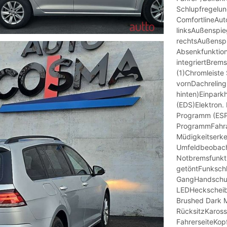
Schlupfregelun
ComfortlineAut
linksAußenspieg
rechtsAußenspi
Absenkfunktion
integriertBrem
(1)Chromleiste
vornDachreling
hinten)Einparkh
(EDS)Elektron. 
Programm (ESP)
ProgrammFahra
Müdigkeitserk
Umfeldbeobacht
Notbremsfunkti
getöntFunkschl
GangHandschuh
LEDHeckscheib
Brushed Dark M
RücksitzKaross
FahrerseiteKop