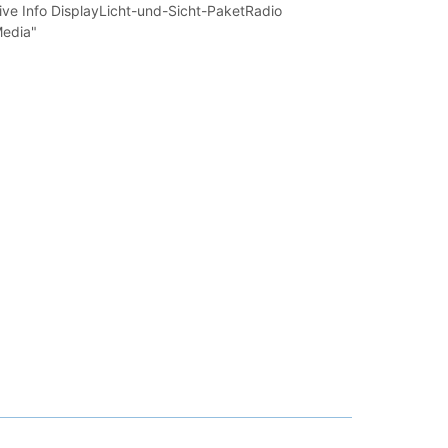
ive Info DisplayLicht-und-Sicht-PaketRadio
Media"