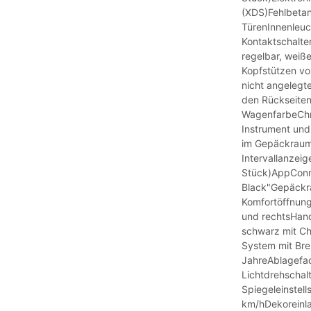
(XDS)Fehlbetan
TürenInnenleuc
Kontaktschalte
regelbar, weiße
Kopfstützen vor
nicht angelegt
den Rückseiten
WagenfarbeChr
Instrument und
im GepäckraumK
Intervallanzeig
Stück)AppConne
Black"Gepäck
Komfortöffnun
und rechtsHand
schwarz mit Ch
System mit Br
JahreAblagefa
Lichtdrehschal
Spiegeleinstel
km/hDekoreinla