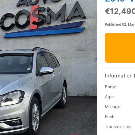
€12,49
Published 02. Ma
Information 
Body:
Age:
Mileage:
Fuel:
Transmission: