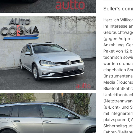
Seller's co
Herzlich Will
Ihr Interesse 
Gebrauchtwagen
(gegen Aufpreis
Anzahlung .Ger
Paket von 12 bi
technisch sowie
wurden ordnu
eingehalten.So
(Instrumentena
Media (Touchsc
Bluetooth)Fahr
Umfeldbeobach
(Netztrennwand
(8)Licht- und 
mit integriert
platzsparend)W
Sicherheitsgurt
Fahrer-/Beifahr