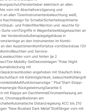
kungsschutzFensterheber elektrisch an allen
hte vorn mit Abschaltverzögerung und
rn an allen TürenInstrumentenbeleuchtung weiß,
s Nachtdesign für SchalterSicherheitsoptimierte
nStaub- und PollenfilterWarnton und -leuchte für
e Gurte vornTürgriffe in WagenfarbeAblagetaschen an
 der VordersitzeAußenspiegelgehäuse in
omzierringe an den Instrumenten im Kombi-
 an den AusströmernKomfortsitze vornSteckdose 12V
ontrollleuchten und Service-
eLeseleuchten vorn und hinten (je 2
ctTire-Mobility-SetDekoreinlagen "Polar Night
raumabdeckung mit
gGepäckraumboden angehoben mit Staufach links
schuhfach mit Kühlmöglichkeit, beleuchtetKühlergrill
romleisteMultifunktionsanzeige " Plus"Start-Stopp-
emsenergie-RückgeiwinnungGarantie 5
ch mit Klappe am DachhimmelChromeinfassung am
ter, Chromapplikationen am
lschalterAutomatische Distanzregelung ACC bis 210
gen "New Brushed Dark Metal"Stoßfänger vorn mit