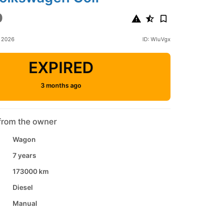
0
y 2026
ID: WluVgx
EXPIRED
3 months ago
from the owner
Wagon
7 years
173000 km
Diesel
Manual