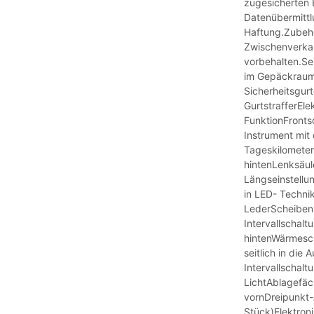
zugesicherten 
Datenübermittl
Haftung.Zubehö
Zwischenverka
vorbehalten.Se
im Gepäckraum
Sicherheitsgur
GurtstrafferEle
FunktionFronts
Instrument mit
Tageskilometer
hintenLenksäul
Längseinstellu
in LED- Technik
LederScheibenb
Intervallschalt
hintenWärmesch
seitlich in die
Intervallschal
LichtAblagefäc
vornDreipunkt-
Stück)Elektroni