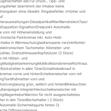
Eigenschaften dar.Für Druck-, Tipp- und
ungsfehler übernimmt der Inhaber keine
rangaben ohne Gewähr. Eingabefehler, Irrtümer und
uf
rienausstattungen:DieselpartikelfilterWarndreieckTaschenhaken
Doppelton-SignalhornDreipunkt-Automatik-
te vorn mit Höheneinstellung und
ktronische Parkbremse inkl. Auto-Hold-
cheibe in WärmeschutzglasKarosserie verzinktKombi-
 elektronischem Tachometer, Kilometer- und
zähler, DrehzahlmesserKopfstützen (3 Stück)
e mit Höhen- und
ngMüdigkeitserkennungMultikollisionsbremseNichtraucherausführung
Rückstrahler in allen TürenSchalthebelknauf in
remse vorne und hintenScheibenwischer vorn mit
ungTextilfußmatten vorn und
utzverglasung grün, seitlich und hintenBlinkleuchten
 Außenspiegel integriertHeckscheibenwischer mit
tungWagenheberWarnton für nicht ausgeschaltetes
her in den TürenBecherhalter ( 2 Stück)
Automatik-Sicherheitsgurte hinten (3
sche Differenzialsperre