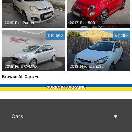
2019' Fiat Panda
2017' Fiat 500
€16,500
€7,290
2018' Ford C-MAX
2013' Hyundai ix35
Browse All Cars
SUPPORT UKRAINE
Cars
Used Cars