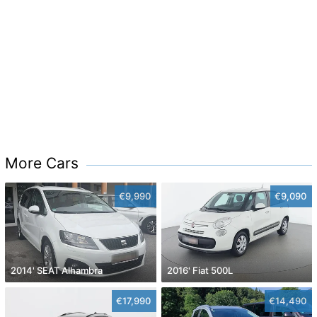
More Cars
€9,990
€9,090
2014' SEAT Alhambra
2016' Fiat 500L
€17,990
€14,490