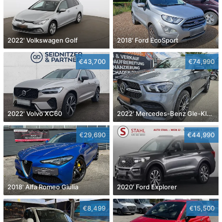
2022' Volkswagen Golf
2018' Ford EcoSport
€43,700
€74,990
2022' Volvo XC60
2022' Mercedes-Benz Gle-Klasse
€29,690
€44,990
2018' Alfa Romeo Giulia
2020' Ford Explorer
€8,499
€15,500