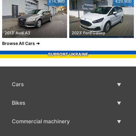
€14,990
€29,900
2013' Audi A3
2023' Ford Galaxy
Browse All Cars
SUPPORT UKRAINE
Cars
Used Cars
Bikes
Car Sale
Used Bikes
Commercial machinery
Bike Sale
Used Commercial Machinery