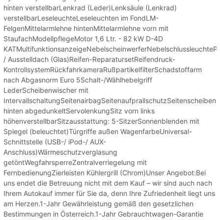
hinten verstellbarLenkrad (Leder)Lenksäule (Lenkrad)
verstellbarLeseleuchteLeseleuchten im FondLM-
FelgenMittelarmlehne hintenMittelarmlehne vorn mit
StaufachModellpflegeMotor 1,6 Ltr. - 82 kW D-4D
KATMultifunktionsanzeigeNebelscheinwerferNebelschlussleuchte
/ Ausstelldach (Glas)Reifen-ReparatursetReifendruck-
KontrollsystemRückfahrkameraRußpartikelfilterSchadstoffarm
nach Abgasnorm Euro 5Schalt-/Wählhebelgriff
LederScheibenwischer mit
IntervallschaltungSeitenairbagSeitenaufprallschutzSeitenscheiben
hinten abgedunkeltServolenkungSitz vorn links
höhenverstellbarSitzausstattung: 5-SitzerSonnenblenden mit
Spiegel (beleuchtet)Türgriffe außen WagenfarbeUniversal-
Schnittstelle (USB-/ iPod-/ AUX-
Anschluss)Wärmeschutzverglasung
getöntWegfahrsperreZentralverriegelung mit
FernbedienungZierleisten Kühlergrill (Chrom)Unser Angebot:Bei
uns endet die Betreuung nicht mit dem Kauf – wir sind auch nach
Ihrem Autokauf immer für Sie da, denn Ihre Zufriedenheit liegt uns
am Herzen.1-Jahr Gewährleistung gemäß den gesetzlichen
Bestimmungen in Österreich.1-Jahr Gebrauchtwagen-Garantie