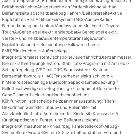
Ausstattungsliste:3. Bremsleuchte6 LautsprecherAblagetasche an
BeifahrersitzlehneAblagetasche an VordersitzlehnenAirbag
Beifahrerseite abschaltbarAirbag Fahrer-/BeifahrerseiteAktive
Kopfstützen vornAntiblockiersystem (ABS)Audio-/Radio-
Fernbedienung am LenkradAudiosystem: Multimedia Toyota
TouchAußenspiegel elektr. anklappbarAußenspiegel elektr.
verstell- und heizbarAußentemperaturanzeigeAutom.
Begleitfunktion der Beleuchtung (Follow me home,
FMH)Blinkleuchte in Außenspiegel
integriertBremsassistentDachspoilerDauerfahrlichtDrehzahlmesserEl
BremskraftverteilungElektron. Stabilitäts-Programm mit Antriebs-
Schlupfregelung (VSC mit TRC)Fahrassistenz-System:
Berganfahrkontrolle (HAC)Fensterheber elektrisch vorn +
hintenFreisprechanlage BluetoothGepäckraumabdeckung /
RolloGeschwindigkeits-Regelanlage (Tempomat)Getriebe 6-
GangGlimmer-LackierungHandschuhfach mit
KühlfunktionHeckscheibe heizbarInnenausstattung: Titan-
DekorInnenraumfilter: Staub- und Pollenfilter mit
AktivkohlefilterIsofix-Aufnahmen für KindersitzKarosserie: 5-
türigKlapptische in Fahrer- und Beifahrersitzlehne
integriertKlimaautomatikKnieairbag FahrerseiteKopf-Airbag-
SystemKopf-Airbag-System 3.SitzreiheKopfstützen vorn und