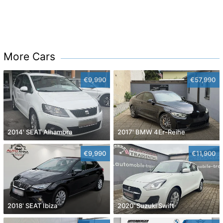
More Cars
€9,990
€57,990
2014' SEAT Alhambra
2017' BMW 4Er-Reihe
€9,990
€11,900
2018' SEAT Ibiza
2020' Suzuki Swift