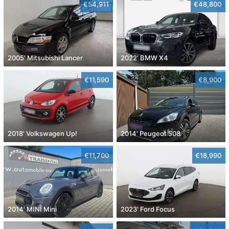
€54,911
€48,800
2005' Mitsubishi Lancer
2022' BMW X4
€11,590
€8,900
2018' Volkswagen Up!
2014' Peugeot 508
€11,700
€18,990
2014' MINI Mini
2023' Ford Focus