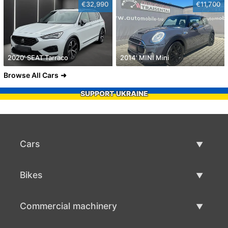
€32,990
€11,700
2020' SEAT Tarraco
2014' MINI Mini
Browse All Cars
SUPPORT UKRAINE
Cars
Used Cars
Bikes
Car Sale
Used Bikes
Commercial machinery
Bike Sale
Used Commercial Machinery