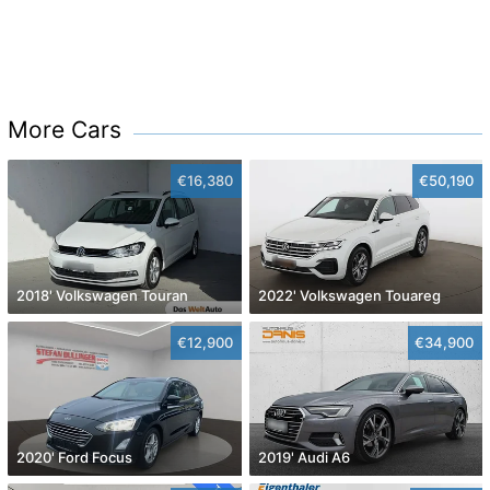
More Cars
€16,380
€50,190
2018' Volkswagen Touran
2022' Volkswagen Touareg
€12,900
€34,900
2020' Ford Focus
2019' Audi A6