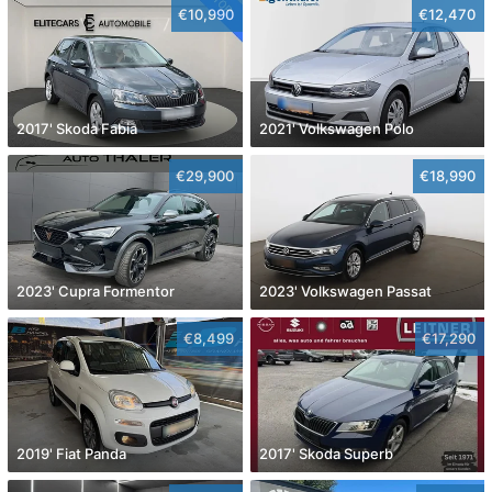
€10,990
€12,470
2017' Skoda Fabia
2021' Volkswagen Polo
€29,900
€18,990
2023' Cupra Formentor
2023' Volkswagen Passat
€8,499
€17,290
2019' Fiat Panda
2017' Skoda Superb