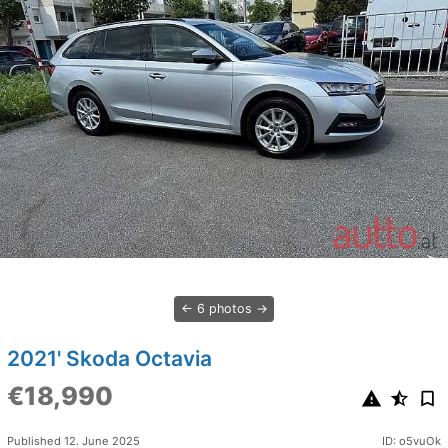
6 photos
2021' Skoda Octavia
€18,990
Published 12. June 2025
ID: o5vuOk