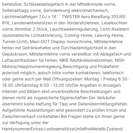
beheizbar, Schlüsselablagefach in der Mittelkonsole vorne,
Seitenairbags vorne, Servolenkung elektromechanisch,
Leichtmetallfelgen 7,0J x 16´´ TWISTER Aero Bereifung 205/60
R16, Lendenwirbelstützen in den Vordersitzlehnen, Leseleuchten
vorne dimmbar 2 Stück, Leuchtweitenregulierung, Licht-Assistent
(automatische Lichtaktivierung, Coming-Home, Leaving-Home,
Tunnel-Licht), Maxi-DOT Display monochrome, Mittelarmlehne
hinten mit Getränkehalter und Durchlademöglichkeit in den
Gepäckraum, Mittelarmlehne vorne verstellbar mit Ablagefach und
Luftaustrittsdüsen für hinten, MKB (Multikolisionsbremse), MSR-
Motorschleppmomentregelung.Besichtigung und Probefahrt
jederzeit möglich, jedoch bitte vorher kontaktieren, telefonisch
oder gerne auch per Mail.Öffnungszeiten: Montag - Freitag 8.30 -
18.00 UhrSamstag 9.00 - 12.00 UhrDie Angaben in Anzeigen
Internet und Bildern sind unverbindliche Beschreibungen und
dienen nicht als zugesicherte Eigenschaften.Der Verkäufer
übernimmt keine Haftung für Tipp und Datenübermittlungsfehler.
Aufgeführte Ausstattungen sind gesondert zu prüfen.Irrtum und
Zwischenverkauf vorbehalten.Bei Fragen stehe ich Ihnen gerne
zur Verfügung unter der
HandynummerExtras:LordosenstützeUnfallfreiMetallicZustand: