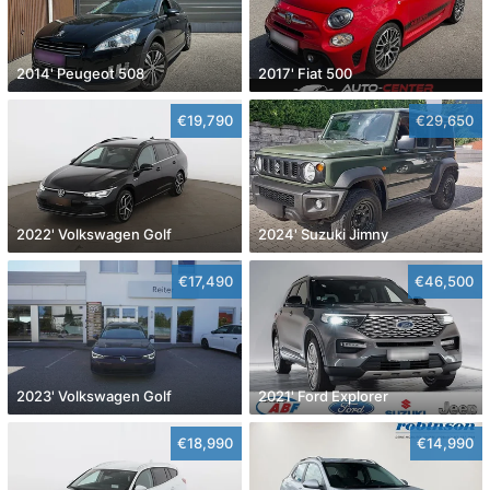
2014' Peugeot 508
2017' Fiat 500
€19,790
€29,650
2022' Volkswagen Golf
2024' Suzuki Jimny
€17,490
€46,500
2023' Volkswagen Golf
2021' Ford Explorer
€18,990
€14,990