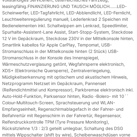
leasingfähig.FINANZIERUNG UND TAUSCH MÖGLICH......LED-
Scheinwerfer, LED-Tagfahrlicht, LED-Abblendlicht, LED-Fernlicht,
Leuchtweitenregulierung manuell, Lederlenkrad 2 Speichen mit
Bedienelementen inkl. Schaltwippen am Lenkrad, Speedlimiter,
Spurhalte-Assistent-Lane Assist, Start-Stopp-System, Steckdose
12 V im Gepäckraum, Steckdose 230V in der Mittelkonsole hinten,
Smartlink kabellos für Apple CarPlay, Tempomat, USB-
Stromanschluss in der Mittelkonsole hinten (2 Stück) USB-
Stromanschluss in der Konsole des Innenspiegel,
Wärmeschutzverglasung getönt, Wegfahrsperre elektronisch,
XDS+ (Elektronische Quersperre), Zentralverriegelung,
Müdigkeitserkennung mit optischem und akustischem Hinweis,
Netzprogramm Netzset im Gepäckraum, Pannenset
(Reifendichtmittel und Kompressor), Parkbremse elektronisch inkl.
Auto-Hold-Funktion, Parksensor hinten, Radio -Bolero- mit 10´´
Colour-Multitouch-Screen, Sprachsteuerung und WLAN-
Empfangseinheit, Regenschirmablagefach in der Fahrer- und
Beifahrertür mit Regenschirm in der Fahrertür, Regensensor,
Reifendruckkontrolle TPM (Tyre Pressure Monitoring),
Rücksitzlehne 1/3 : 2/3 geteilt umlegbar, Schaltung des DSG
mittels Wippschalter (shift by wire), Scheibenwaschdüsen vorne