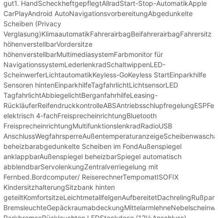
gut1. HandScheckheftgepflegtAllradStart-Stop-AutomatikApple
CarPlayAndroid AutoNavigationsvorbereitungAbgedunkelte
Scheiben (Privacy
Verglasung)KlimaautomatikFahrerairbagBeifahrerairbagFahrersitz
höhenverstellbarVordersitze
höhenverstellbarMultimediasystemFarbmonitor für
NavigationssystemLederlenkradSchaltwippenLED-
ScheinwerferLichtautomatikKeyless-GoKeyless StartEinparkhilfe
Sensoren hintenEinparkhilfeTagfahrlichtLichtsensorLED
TagfahrlichtAbbiegelichtBerganfahrhilfeLeasing-
RückläuferReifendruckkontrolleABSAntriebsschlupfregelungESPFen
elektrisch 4-fachFreisprecheinrichtungBluetooth
FreisprecheinrichtungMultifunktionslenkradRadioUSB
AnschlussWegfahrsperreAußentemperaturanzeigeScheibenwascha
beheizbarabgedunkelte Scheiben im FondAußenspiegel
anklappbarAußenspiegel beheizbarSpiegel automatisch
abblendbarServolenkungZentralverriegelung mit
Fernbed.Bordcomputer/ ReiserechnerTempomatISOFIX
KindersitzhalterungSitzbank hinten
geteiltKomfortsitzeLeichtmetallfelgenAufbereitetDachrelingRußpartik
BremsleuchteGepäckraumabdeckungMittelarmlehneNebelscheinwerf
ParkbremseRückleuchten LEDSteckdose (12V-Anschluss)