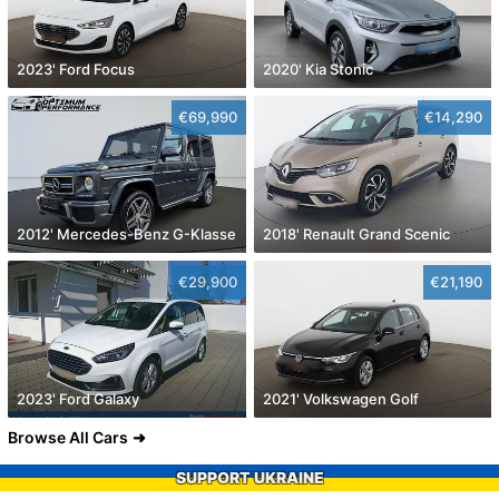
2023' Ford Focus
2020' Kia Stonic
€69,990
€14,290
2012' Mercedes-Benz G-Klasse
2018' Renault Grand Scenic
€29,900
€21,190
2023' Ford Galaxy
2021' Volkswagen Golf
Browse All Cars
SUPPORT UKRAINE