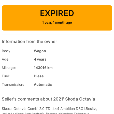
EXPIRED
1 year, 1 month ago
Information from the owner
Body:
Wagon
Age:
4 years
Mileage:
143016 km
Fuel:
Diesel
Transmission:
Automatic
Seller's comments about 2021' Skoda Octavia
Skoda Octavia Combi 2.0 TDI 4x4 Ambition DSG1.Besitz,
vollständiges Serviceheft, österreichisches Fahrzeug,