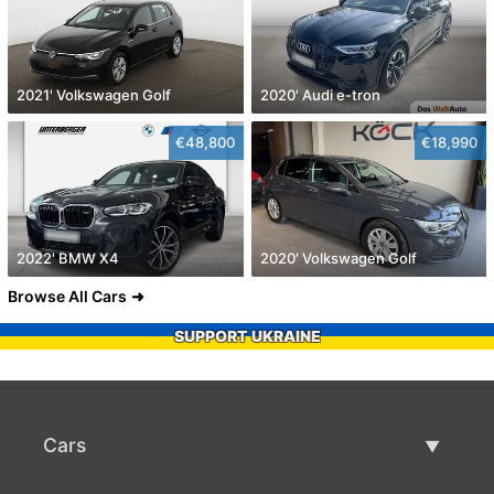
2021' Volkswagen Golf
2020' Audi e-tron
€48,800
€18,990
2022' BMW X4
2020' Volkswagen Golf
Browse All Cars
SUPPORT UKRAINE
Cars
Used Cars