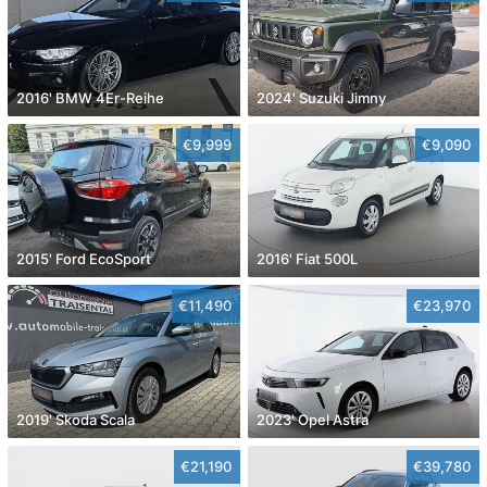
2016' BMW 4Er-Reihe
2024' Suzuki Jimny
€9,999
€9,090
2015' Ford EcoSport
2016' Fiat 500L
€11,490
€23,970
2019' Skoda Scala
2023' Opel Astra
€21,190
€39,780