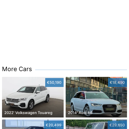
More Cars
€50,190
€18,490
2022' Volkswagen Touareg
2014' Audi A6
€20,499
€29,650