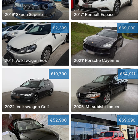
2019' Skoda Superb
2017' Renault Espace
€2,399
€69,000
2011' Volkswagen Eos
2021' Porsche Cayenne
€19,790
€54,911
2022' Volkswagen Golf
2005' Mitsubishi Lancer
€52,900
€59,990