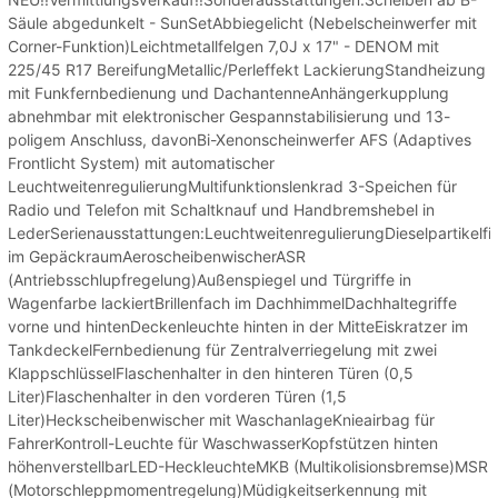
Säule abgedunkelt - SunSetAbbiegelicht (Nebelscheinwerfer mit
Corner-Funktion)Leichtmetallfelgen 7,0J x 17" - DENOM mit
225/45 R17 BereifungMetallic/Perleffekt LackierungStandheizung
mit Funkfernbedienung und DachantenneAnhängerkupplung
abnehmbar mit elektronischer Gespannstabilisierung und 13-
poligem Anschluss, davonBi-Xenonscheinwerfer AFS (Adaptives
Frontlicht System) mit automatischer
LeuchtweitenregulierungMultifunktionslenkrad 3-Speichen für
Radio und Telefon mit Schaltknauf und Handbremshebel in
LederSerienausstattungen:LeuchtweitenregulierungDieselpartikelfil
im GepäckraumAeroscheibenwischerASR
(Antriebsschlupfregelung)Außenspiegel und Türgriffe in
Wagenfarbe lackiertBrillenfach im DachhimmelDachhaltegriffe
vorne und hintenDeckenleuchte hinten in der MitteEiskratzer im
TankdeckelFernbedienung für Zentralverriegelung mit zwei
KlappschlüsselFlaschenhalter in den hinteren Türen (0,5
Liter)Flaschenhalter in den vorderen Türen (1,5
Liter)Heckscheibenwischer mit WaschanlageKnieairbag für
FahrerKontroll-Leuchte für WaschwasserKopfstützen hinten
höhenverstellbarLED-HeckleuchteMKB (Multikolisionsbremse)MSR
(Motorschleppmomentregelung)Müdigkeitserkennung mit