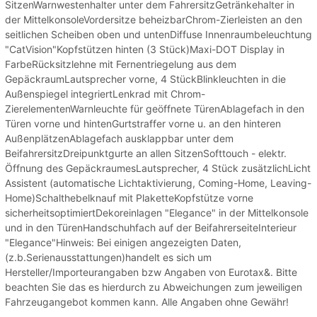
SitzenWarnwestenhalter unter dem FahrersitzGetränkehalter in
der MittelkonsoleVordersitze beheizbarChrom-Zierleisten an den
seitlichen Scheiben oben und untenDiffuse Innenraumbeleuchtung
"CatVision"Kopfstützen hinten (3 Stück)Maxi-DOT Display in
FarbeRücksitzlehne mit Fernentriegelung aus dem
GepäckraumLautsprecher vorne, 4 StückBlinkleuchten in die
Außenspiegel integriertLenkrad mit Chrom-
ZierelementenWarnleuchte für geöffnete TürenAblagefach in den
Türen vorne und hintenGurtstraffer vorne u. an den hinteren
AußenplätzenAblagefach ausklappbar unter dem
BeifahrersitzDreipunktgurte an allen SitzenSofttouch - elektr.
Öffnung des GepäckraumesLautsprecher, 4 Stück zusätzlichLicht
Assistent (automatische Lichtaktivierung, Coming-Home, Leaving-
Home)Schalthebelknauf mit PlaketteKopfstütze vorne
sicherheitsoptimiertDekoreinlagen "Elegance" in der Mittelkonsole
und in den TürenHandschuhfach auf der BeifahrerseiteInterieur
"Elegance"Hinweis: Bei einigen angezeigten Daten,
(z.b.Serienausstattungen)handelt es sich um
Hersteller/Importeurangaben bzw Angaben von Eurotax&. Bitte
beachten Sie das es hierdurch zu Abweichungen zum jeweiligen
Fahrzeugangebot kommen kann. Alle Angaben ohne Gewähr!