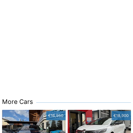
More Cars
€16,950
€18,900