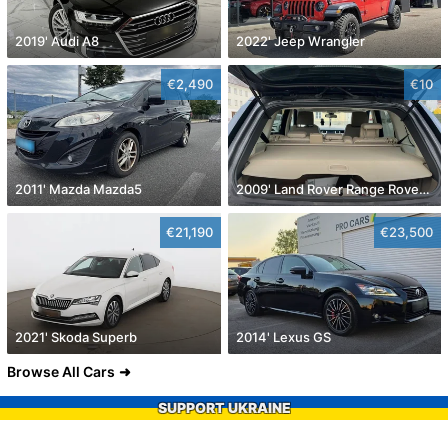
2019' Audi A8
2022' Jeep Wrangler
€2,490
€10
2011' Mazda Mazda5
2009' Land Rover Range Rover Sport
€21,190
€23,500
2021' Skoda Superb
2014' Lexus GS
Browse All Cars
SUPPORT UKRAINE