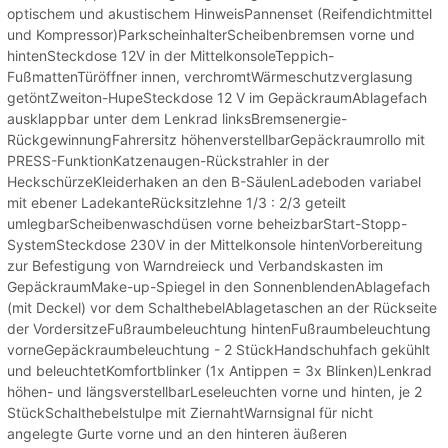
optischem und akustischem HinweisPannenset (Reifendichtmittel
und Kompressor)ParkscheinhalterScheibenbremsen vorne und
hintenSteckdose 12V in der MittelkonsoleTeppich-
FußmattenTüröffner innen, verchromtWärmeschutzverglasung
getöntZweiton-HupeSteckdose 12 V im GepäckraumAblagefach
ausklappbar unter dem Lenkrad linksBremsenergie-
RückgewinnungFahrersitz höhenverstellbarGepäckraumrollo mit
PRESS-FunktionKatzenaugen-Rückstrahler in der
HeckschürzeKleiderhaken an den B-SäulenLadeboden variabel
mit ebener LadekanteRücksitzlehne 1/3 : 2/3 geteilt
umlegbarScheibenwaschdüsen vorne beheizbarStart-Stopp-
SystemSteckdose 230V in der Mittelkonsole hintenVorbereitung
zur Befestigung von Warndreieck und Verbandskasten im
GepäckraumMake-up-Spiegel in den SonnenblendenAblagefach
(mit Deckel) vor dem SchalthebelAblagetaschen an der Rückseite
der VordersitzeFußraumbeleuchtung hintenFußraumbeleuchtung
vorneGepäckraumbeleuchtung - 2 StückHandschuhfach gekühlt
und beleuchtetKomfortblinker (1x Antippen = 3x Blinken)Lenkrad
höhen- und längsverstellbarLeseleuchten vorne und hinten, je 2
StückSchalthebelstulpe mit ZiernahtWarnsignal für nicht
angelegte Gurte vorne und an den hinteren äußeren