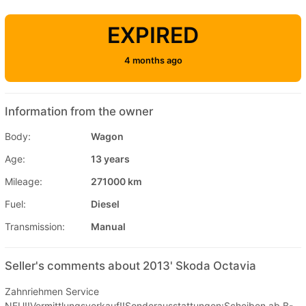
EXPIRED
4 months ago
Information from the owner
Body:
Wagon
Age:
13 years
Mileage:
271000 km
Fuel:
Diesel
Transmission:
Manual
Seller's comments about 2013' Skoda Octavia
Zahnriehmen Service
NEU!!Vermittlungsverkauf!!Sonderausstattungen:Scheiben ab B-