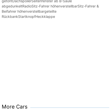
getöntDachspoilerSeitenfenster ab B-Säule
abgedunkeltRadioSitz-Fahrer höhenverstellbarSitz-Fahrer &
Beifahrer höhenverstellbargeteilte
RückbankStartknopfHeckklappe
More Cars