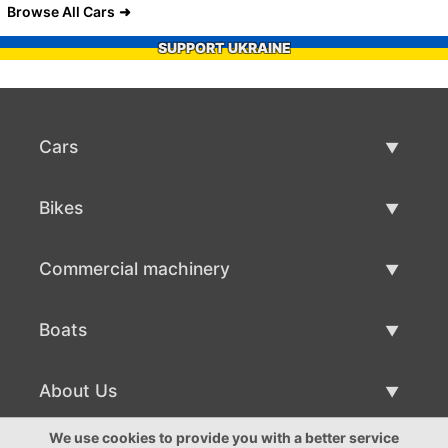
Browse All Cars
SUPPORT UKRAINE
Cars
Used Cars
Bikes
Car Sale
Used Bikes
Commercial machinery
Bike Sale
Used Commercial Machinery
Boats
Commercial Machinery Sale
Used Boats
About Us
Boat Sale
About Us
We use cookies to provide you with a better service