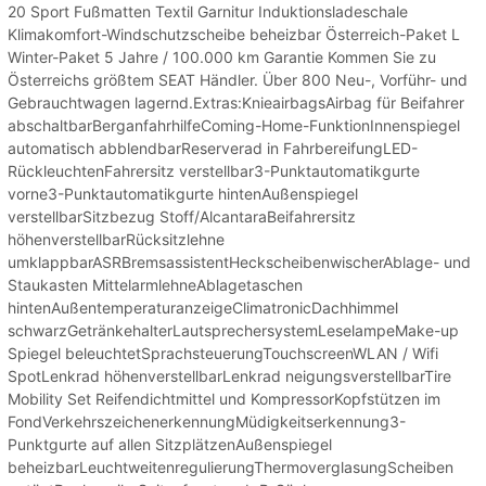
20 Sport Fußmatten Textil Garnitur Induktionsladeschale
Klimakomfort-Windschutzscheibe beheizbar Österreich-Paket L
Winter-Paket 5 Jahre / 100.000 km Garantie Kommen Sie zu
Österreichs größtem SEAT Händler. Über 800 Neu-, Vorführ- und
Gebrauchtwagen lagernd.Extras:KnieairbagsAirbag für Beifahrer
abschaltbarBerganfahrhilfeComing-Home-FunktionInnenspiegel
automatisch abblendbarReserverad in FahrbereifungLED-
RückleuchtenFahrersitz verstellbar3-Punktautomatikgurte
vorne3-Punktautomatikgurte hintenAußenspiegel
verstellbarSitzbezug Stoff/AlcantaraBeifahrersitz
höhenverstellbarRücksitzlehne
umklappbarASRBremsassistentHeckscheibenwischerAblage- und
Staukasten MittelarmlehneAblagetaschen
hintenAußentemperaturanzeigeClimatronicDachhimmel
schwarzGetränkehalterLautsprechersystemLeselampeMake-up
Spiegel beleuchtetSprachsteuerungTouchscreenWLAN / Wifi
SpotLenkrad höhenverstellbarLenkrad neigungsverstellbarTire
Mobility Set Reifendichtmittel und KompressorKopfstützen im
FondVerkehrszeichenerkennungMüdigkeitserkennung3-
Punktgurte auf allen SitzplätzenAußenspiegel
beheizbarLeuchtweitenregulierungThermoverglasungScheiben