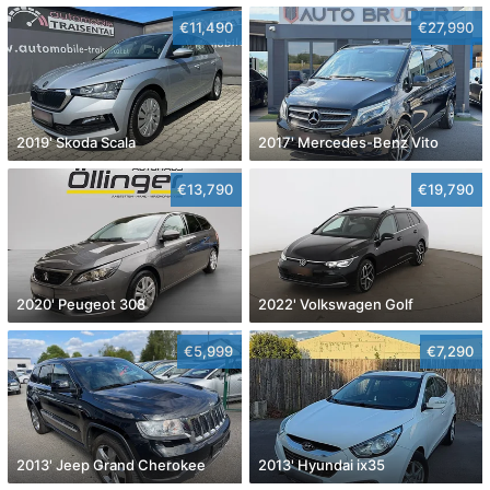
€11,490
€27,990
2019' Skoda Scala
2017' Mercedes-Benz Vito
€13,790
€19,790
2020' Peugeot 308
2022' Volkswagen Golf
€5,999
€7,290
2013' Jeep Grand Cherokee
2013' Hyundai ix35