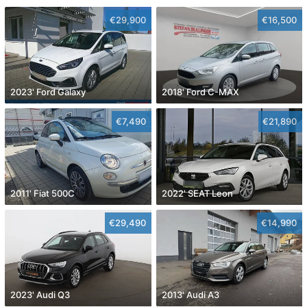
€29,900
€16,500
2023' Ford Galaxy
2018' Ford C-MAX
€7,490
€21,890
2011' Fiat 500C
2022' SEAT Leon
€29,490
€14,990
2023' Audi Q3
2013' Audi A3