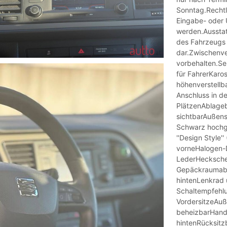
Sonntag.Rechtl
Eingabe- oder 
werden.Ausstat
des Fahrzeugs 
dar.Zwischenve
vorbehalten.Se
für FahrerKaro
höhenverstellba
Anschluss in de
PlätzenAblageb
sichtbarAußens
Schwarz hochgl
''Design Style'
vorneHalogen-
LederHecksche
Gepäckraumabd
hintenLenkrad 
Schaltempfehlu
VordersitzeAuß
beheizbarHand
hintenRücksitzb