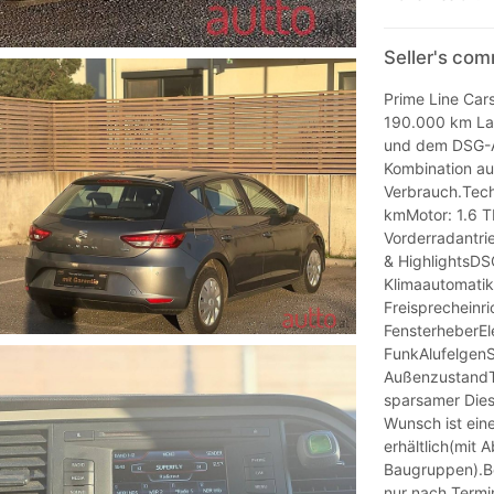
Seller's co
Prime Line Car
190.000 km Lau
und dem DSG-Au
Kombination au
Verbrauch.Tech
kmMotor: 1.6 T
Vorderradantri
& HighlightsDS
Klimaautomatik
Freisprecheinr
FensterheberEl
FunkAlufelgen
AußenzustandT
sparsamer Diese
Wunsch ist ein
erhältlich(mit
Baugruppen).Be
nur nach Termi