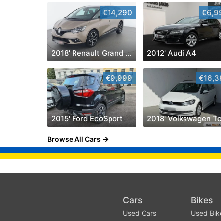
€14,290
€6,9
2018' Renault Grand Scenic
2012' Audi A4
€9,999
€16,3
2015' Ford EcoSport
Browse All Cars
Cars
Bikes
Used Cars
Used Bik