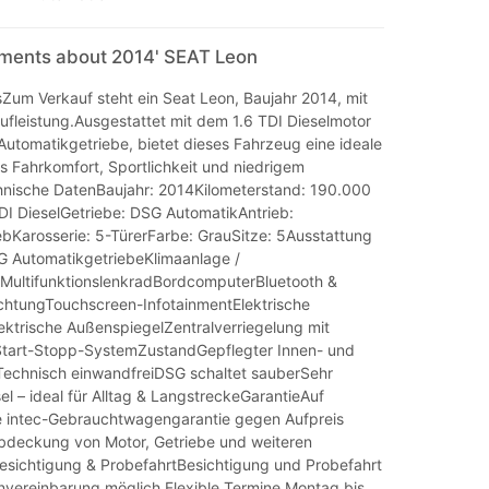
mments about 2014' SEAT Leon
sZum Verkauf steht ein Seat Leon, Baujahr 2014, mit
fleistung.Ausgestattet mit dem 1.6 TDI Dieselmotor
tomatikgetriebe, bietet dieses Fahrzeug eine ideale
s Fahrkomfort, Sportlichkeit und niedrigem
nische DatenBaujahr: 2014Kilometerstand: 190.000
DI DieselGetriebe: DSG AutomatikAntrieb:
ebKarosserie: 5-TürerFarbe: GrauSitze: 5Ausstattung
G AutomatikgetriebeKlimaanlage /
MultifunktionslenkradBordcomputerBluetooth &
ichtungTouchscreen-InfotainmentElektrische
ektrische AußenspiegelZentralverriegelung mit
Start-Stopp-SystemZustandGepflegter Innen- und
echnisch einwandfreiDSG schaltet sauberSehr
l – ideal für Alltag & LangstreckeGarantieAuf
e intec-Gebrauchtwagengarantie gegen Aufpreis
 Abdeckung von Motor, Getriebe und weiteren
sichtigung & ProbefahrtBesichtigung und Probefahrt
nvereinbarung möglich.Flexible Termine Montag bis