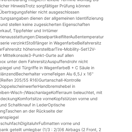
icher HinweisTrotz sorgfältiger Prüfung können
Übertragungsfehler nicht ausgeschlossen
tungsangaben dienen der allgemeinen Identifizierung
und stellen keine zugesicherten Eigenschaften
rkauf, Tippfehler und Irrtümer
rienausstattungen:DieselpartikelfilterAußentemperaturanzeigeDrehz
sserie verzinktStoßfänger in WagenfarbeBeifahrersitz
rFahrersitz höhenverstellbarTire-Mobility-Set12V-
r Mittelkonsole3-Punkt-Gurte auf allen
ox unter dem FahrersitzAuspuffendrohr nicht
piegel und Türgriffe in WagenfarbeB + C Säule in
änzendBecherhalter vorneFelgen Alu 6,5J x 16''
' (Reifen 205/55 R16)Gurtanschall-Kontrolle
DoppelscheinwerferHandbremshebel in
iben-Wisch-/WaschanlageKofferraum beleuchtet, mit
eckungKomfortsitze vorneKopfstützen vorne und
und Schaltknauf in LederOptische
ngTaschen an der Rückseite der
enspiegel
schuhfachDigitaluhrFußmatten vorne und
ank geteilt umlegbar (1/3 : 2/3)6 Airbags (2 Front, 2