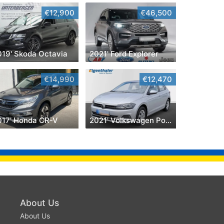
€12,900
€46,500
019' Skoda Octavia
2021' Ford Explorer
€14,990
€12,470
017' Honda CR-V
2021' Volkswagen Polo
About Us
About Us