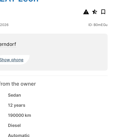
 2026
ID: B0mEGu
erndorf
Show phone
from the owner
Sedan
12 years
190000 km
Diesel
Automatic