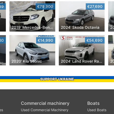
99
€79,900
€27,690
2019' Mercedes-Benz Gls-Klasse
2024' Skoda Octavia
2
80
€14,990
€54,690
2018' Volkswagen Touran
2020' Kia Stonic
2024' Land Rover Range Rover Evoque
2
SUPPORT UKRAINE
Commercial machinery
Boats
es
Used Commercial Machinery
Used Boats