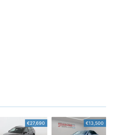
€27,690
€13,500