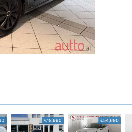
90
€18,990
€54,690