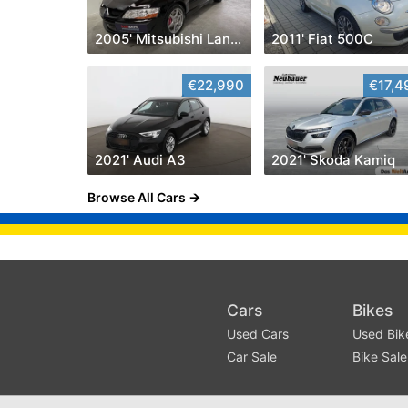
2005' Mitsubishi Lancer
2011' Fiat 500C
€22,990
€17,4
2021' Audi A3
2021' Skoda Kamiq
Browse All Cars
Cars
Bikes
Used Cars
Used Bik
Car Sale
Bike Sale