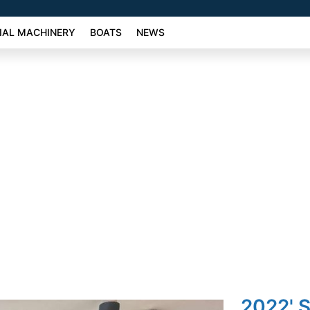
AL MACHINERY
BOATS
NEWS
2022' S