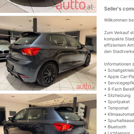
Seller's co
Willkommen bei
Zum Verkauf st
kompakte Stadt
effizientem Ant
den Stadtverke
Informationen 
• Schaltgetrie
• Apple Car-Pl
• Servicegepfl
• 8-Fach Bereif
• Sitzheizung
• Sportpaket
• Tempomat
• Klimaautomat
• Spurhalteassi
• Bluetooth
• Lichtsensor