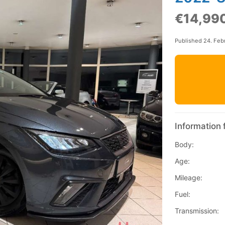
€14,99
Published 24. Feb
Information 
Body:
Age:
Mileage:
Fuel:
Transmission: