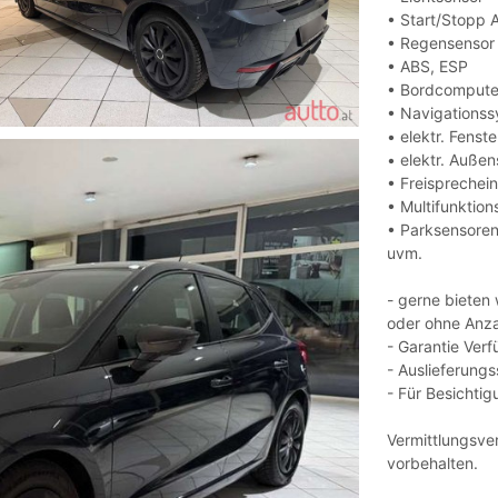
• Start/Stopp 
• Regensensor
• ABS, ESP
• Bordcompute
• Navigations
• elektr. Fenst
• elektr. Außen
• Freisprechei
• Multifunktion
• Parksensoren
uvm.
- gerne bieten
oder ohne Anza
- Garantie Ver
- Auslieferungs
- Für Besichti
Vermittlungsve
vorbehalten.