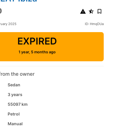
0
ruary 2025
ID: HmqDUa
EXPIRED
1 year, 5 months ago
from the owner
Sedan
3 years
55097 km
Petrol
Manual