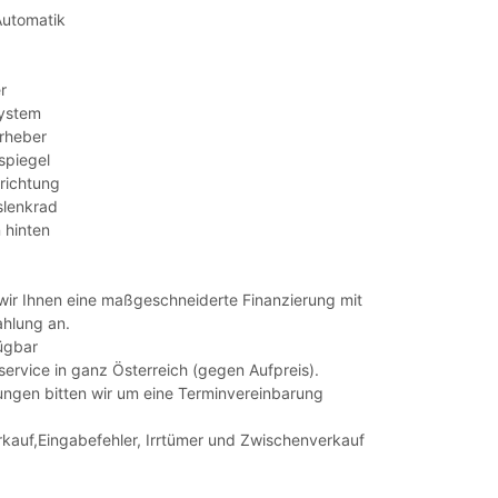
Automatik
r
system
erheber
spiegel
nrichtung
slenkrad
 hinten
 wir Ihnen eine maßgeschneiderte Finanzierung mit
hlung an.
fügbar
service in ganz Österreich (gegen Aufpreis).
gungen bitten wir um eine Terminvereinbarung
rkauf,Eingabefehler, Irrtümer und Zwischenverkauf