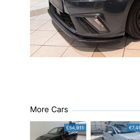
More Cars
€54,911
€7,4