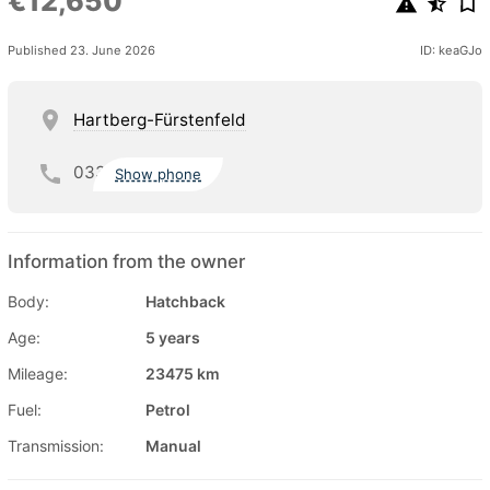
€12,650
Published 23. June 2026
ID: keaGJo
Hartberg-Fürstenfeld
033
Show phone
Information from the owner
Body:
Hatchback
Age:
5 years
Mileage:
23475 km
Fuel:
Petrol
Transmission:
Manual