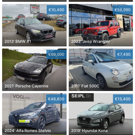
€10,490
€59,990
2013' BMW X1
2022' Jeep Wrangler
€69,000
€7,490
2021' Porsche Cayenne
2011' Fiat 500C
€46,630
€13,400
2024' Alfa Romeo Stelvio
2019' Hyundai Kona