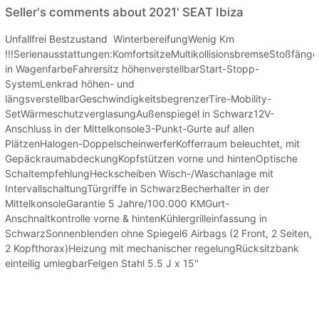
Seller's comments about 2021' SEAT Ibiza
Unfallfrei Bestzustand WinterbereifungWenig Km
!!!Serienausstattungen:KomfortsitzeMultikollisionsbremseStoßfänge
in WagenfarbeFahrersitz höhenverstellbarStart-Stopp-
SystemLenkrad höhen- und
längsverstellbarGeschwindigkeitsbegrenzerTire-Mobility-
SetWärmeschutzverglasungAußenspiegel in Schwarz12V-
Anschluss in der Mittelkonsole3-Punkt-Gurte auf allen
PlätzenHalogen-DoppelscheinwerferKofferraum beleuchtet, mit
GepäckraumabdeckungKopfstützen vorne und hintenOptische
SchaltempfehlungHeckscheiben Wisch-/Waschanlage mit
IntervallschaltungTürgriffe in SchwarzBecherhalter in der
MittelkonsoleGarantie 5 Jahre/100.000 KMGurt-
Anschnaltkontrolle vorne & hintenKühlergrilleinfassung in
SchwarzSonnenblenden ohne Spiegel6 Airbags (2 Front, 2 Seiten,
2 Kopfthorax)Heizung mit mechanischer regelungRücksitzbank
einteilig umlegbarFelgen Stahl 5.5 J x 15''