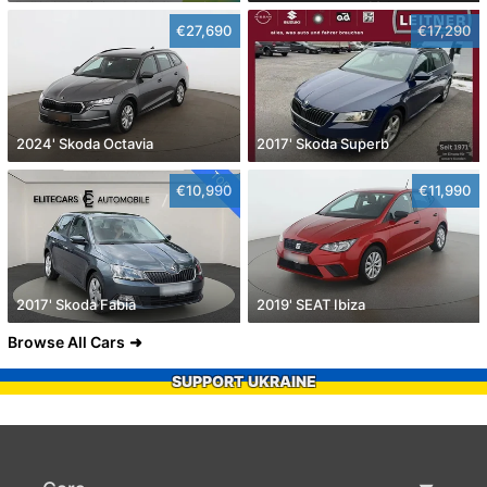
€27,690
€17,290
2024' Skoda Octavia
2017' Skoda Superb
€10,990
€11,990
2017' Skoda Fabia
2019' SEAT Ibiza
Browse All Cars
SUPPORT UKRAINE