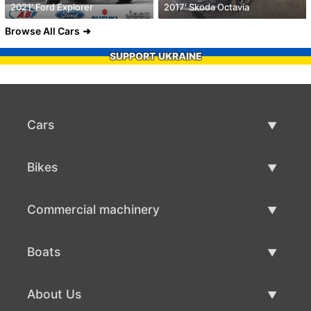
2021' Ford Explorer
2017' Skoda Octavia
Browse All Cars
SUPPORT UKRAINE
Cars
Used Cars
Bikes
Car Sale
Used Bikes
Commercial machinery
Bike Sale
Used Commercial Machinery
Boats
Commercial Machinery Sale
Used Boats
About Us