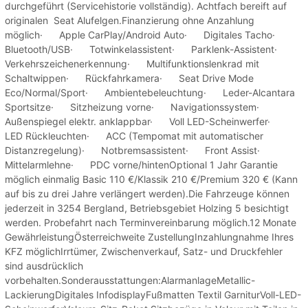
durchgeführt (Servicehistorie vollständig). Achtfach bereift auf
originalen Seat Alufelgen.Finanzierung ohne Anzahlung
möglich· Apple CarPlay/Android Auto· Digitales Tacho·
Bluetooth/USB· Totwinkelassistent· Parklenk-Assistent·
Verkehrszeichenerkennung· Multifunktionslenkrad mit
Schaltwippen· Rückfahrkamera· Seat Drive Mode
Eco/Normal/Sport· Ambientebeleuchtung· Leder-Alcantara
Sportsitze· Sitzheizung vorne· Navigationssystem·
Außenspiegel elektr. anklappbar· Voll LED-Scheinwerfer·
LED Rückleuchten· ACC (Tempomat mit automatischer
Distanzregelung)· Notbremsassistent· Front Assist·
Mittelarmlehne· PDC vorne/hintenOptional 1 Jahr Garantie
möglich einmalig Basic 110 €/Klassik 210 €/Premium 320 € (Kann
auf bis zu drei Jahre verlängert werden).Die Fahrzeuge können
jederzeit in 3254 Bergland, Betriebsgebiet Holzing 5 besichtigt
werden. Probefahrt nach Terminvereinbarung möglich.12 Monate
GewährleistungÖsterreichweite ZustellungInzahlungnahme Ihres
KFZ möglichIrrtümer, Zwischenverkauf, Satz- und Druckfehler
sind ausdrücklich
vorbehalten.Sonderausstattungen:AlarmanlageMetallic-
LackierungDigitales InfodisplayFußmatten Textil GarniturVoll-LED-