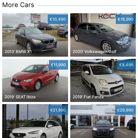
More Cars
€10,490
€18,990
2013' BMW X1
2020' Volkswagen Golf
€11,990
€8,499
2019' SEAT Ibiza
2019' Fiat Panda
€21,890
€29,990