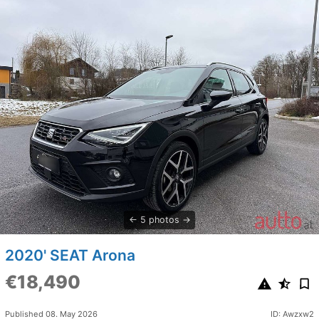
5 photos
2020' SEAT Arona
€18,490
Published 08. May 2026
ID: Awzxw2