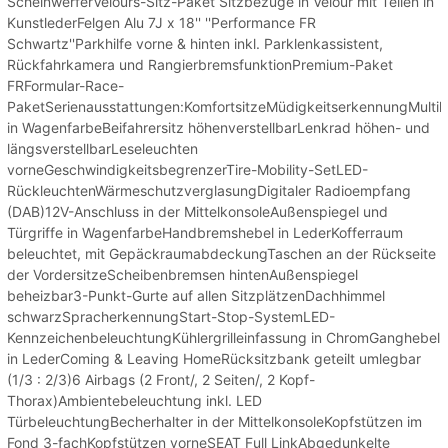
ScheinwerferVelours-Sitz-Paket Sitzbezüge in Velour mit Teilen in
KunstlederFelgen Alu 7J x 18'' ''Performance FR
Schwartz''Parkhilfe vorne & hinten inkl. Parklenkassistent,
Rückfahrkamera und RangierbremsfunktionPremium-Paket
FRFormular-Race-
PaketSerienausstattungen:KomfortsitzeMüdigkeitserkennungMultik
in WagenfarbeBeifahrersitz höhenverstellbarLenkrad höhen- und
längsverstellbarLeseleuchten
vorneGeschwindigkeitsbegrenzerTire-Mobility-SetLED-
RückleuchtenWärmeschutzverglasungDigitaler Radioempfang
(DAB)12V-Anschluss in der MittelkonsoleAußenspiegel und
Türgriffe in WagenfarbeHandbremshebel in LederKofferraum
beleuchtet, mit GepäckraumabdeckungTaschen an der Rückseite
der VordersitzeScheibenbremsen hintenAußenspiegel
beheizbar3-Punkt-Gurte auf allen SitzplätzenDachhimmel
schwarzSpracherkennungStart-Stop-SystemLED-
KennzeichenbeleuchtungKühlergrilleinfassung in ChromGanghebel
in LederComing & Leaving HomeRücksitzbank geteilt umlegbar
(1/3 : 2/3)6 Airbags (2 Front/, 2 Seiten/, 2 Kopf-
Thorax)Ambientebeleuchtung inkl. LED
TürbeleuchtungBecherhalter in der MittelkonsoleKopfstützen im
Fond 3-fachKopfstützen vorneSEAT Full LinkAbgedunkelte