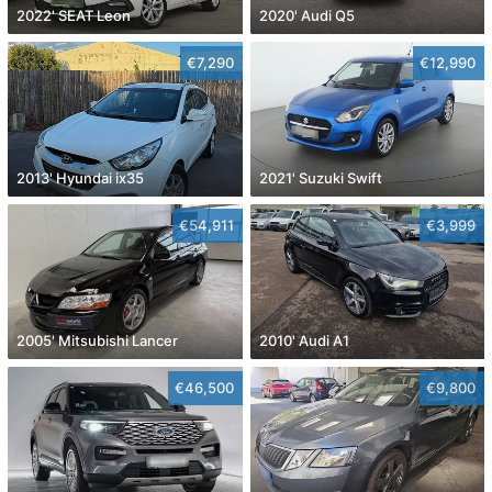
2022' SEAT Leon
2020' Audi Q5
€7,290
€12,990
2013' Hyundai ix35
2021' Suzuki Swift
€54,911
€3,999
2005' Mitsubishi Lancer
2010' Audi A1
€46,500
€9,800