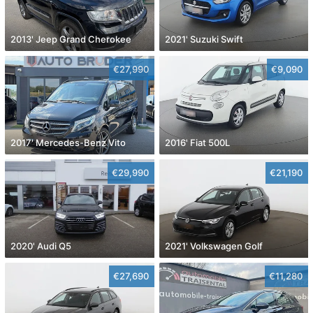
2013' Jeep Grand Cherokee
2021' Suzuki Swift
€27,990
€9,090
2017' Mercedes-Benz Vito
2016' Fiat 500L
€29,990
€21,190
2020' Audi Q5
2021' Volkswagen Golf
€27,690
€11,280