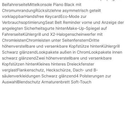
BeifahrerseiteMittelkonsole Piano Black mit
ChromumrandungRücksitzlehne asymmetrisch geteilt
vorklappbarHandsfree KeycardEco-Mode zur
VerbrauchsoptimierungSeat Belt Reminder vorne und Anzeige der
angelegten Sicherheitsgurte hintenMake-Up-Spiegel auf
FahrerseiteKühlergrill und X2-Halogenscheinwerfer mit
ChromleistenChromleisten unter SeitenfensternDritte
höhenverstellbare und versenkbare Kopfstütze hintenKühlergrill
Schwarz glänzendLookpakete außen in ChromLookpakete innen
schwarz glänzendZwei höhenverstellbare und versenkbare
Kopfstützen hintenKleines hinteres Dreieckfenster
verglastFlankenschutz, Heckschürze, Dach- und B-
säulenverkleidungen Schwarz glänzend4 Polsterungen zur
AuswahlBlendschutz Armaturenbrett Soft-Touch