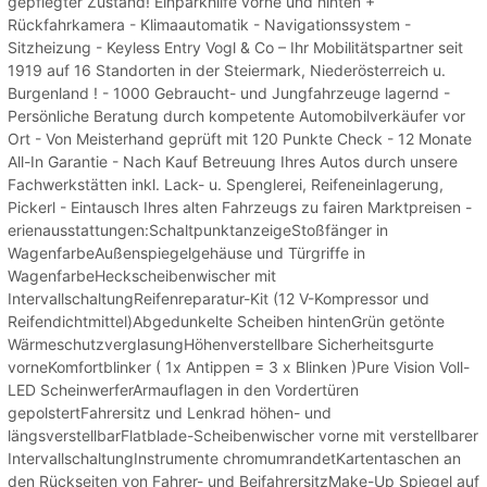
gepflegter Zustand! Einparkhilfe vorne und hinten +
Rückfahrkamera - Klimaautomatik - Navigationssystem -
Sitzheizung - Keyless Entry Vogl & Co – Ihr Mobilitätspartner seit
1919 auf 16 Standorten in der Steiermark, Niederösterreich u.
Burgenland ! - 1000 Gebraucht- und Jungfahrzeuge lagernd -
Persönliche Beratung durch kompetente Automobilverkäufer vor
Ort - Von Meisterhand geprüft mit 120 Punkte Check - 12 Monate
All-In Garantie - Nach Kauf Betreuung Ihres Autos durch unsere
Fachwerkstätten inkl. Lack- u. Spenglerei, Reifeneinlagerung,
Pickerl - Eintausch Ihres alten Fahrzeugs zu fairen Marktpreisen -
erienausstattungen:SchaltpunktanzeigeStoßfänger in
WagenfarbeAußenspiegelgehäuse und Türgriffe in
WagenfarbeHeckscheibenwischer mit
IntervallschaltungReifenreparatur-Kit (12 V-Kompressor und
Reifendichtmittel)Abgedunkelte Scheiben hintenGrün getönte
WärmeschutzverglasungHöhenverstellbare Sicherheitsgurte
vorneKomfortblinker ( 1x Antippen = 3 x Blinken )Pure Vision Voll-
LED ScheinwerferArmauflagen in den Vordertüren
gepolstertFahrersitz und Lenkrad höhen- und
längsverstellbarFlatblade-Scheibenwischer vorne mit verstellbarer
IntervallschaltungInstrumente chromumrandetKartentaschen an
den Rückseiten von Fahrer- und BeifahrersitzMake-Up Spiegel auf