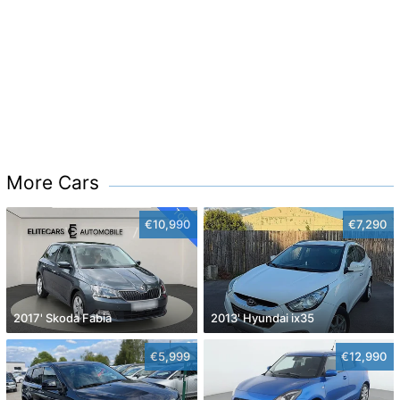
More Cars
€10,990
€7,290
2017' Skoda Fabia
2013' Hyundai ix35
€5,999
€12,990