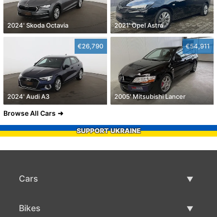
2024' Skoda Octavia
2021' Opel Astra
€26,790
€54,911
2024' Audi A3
2005' Mitsubishi Lancer
Browse All Cars
SUPPORT UKRAINE
Cars
Used Cars
Bikes