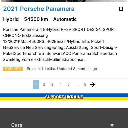
2021' Porsche Panamera
Hybrid
54500 km
Automatic
Porsche Panamera 4 E-Hybrid PHEV SPORT DESIGN SPORT
CHRONO Erstzulassung
12/2021KM.:54500PS.:462Benzin/Hybrid Info: Pickerl
NeuService Neu Servicegepflegt Ausstattung: Sport-Design-
PaketSportendrohre in SchwarzACC Panorama Schiebedach
zweiteilig vorn elektrischMultimediabuchse …
EXPIRED
Bruck a.d. Leitha.
Updated 8 months ago
1
2
3
4
5
…
5
SUPPORT UKRAINE
Cars