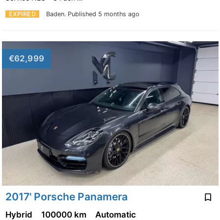
EXPIRED
Baden.
Published 5 months ago
€62,999
2017' Porsche Panamera
Hybrid
100000 km
Automatic