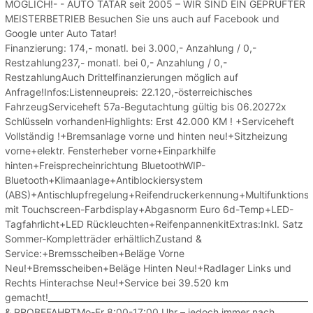
MÖGLICH!- - AUTO TATAR seit 2005 – WIR SIND EIN GEPRÜFTER
MEISTERBETRIEB Besuchen Sie uns auch auf Facebook und
Google unter Auto Tatar!
Finanzierung: 174,- monatl. bei 3.000,- Anzahlung / 0,-
Restzahlung237,- monatl. bei 0,- Anzahlung / 0,-
RestzahlungAuch Drittelfinanzierungen möglich auf
Anfrage!Infos:Listenneupreis: 22.120,-österreichisches
FahrzeugServiceheft 57a-Begutachtung gültig bis 06.20272x
Schlüsseln vorhandenHighlights: Erst 42.000 KM ! +Serviceheft
Vollständig !+Bremsanlage vorne und hinten neu!+Sitzheizung
vorne+elektr. Fensterheber vorne+Einparkhilfe
hinten+Freisprecheinrichtung BluetoothWIP-
Bluetooth+Klimaanlage+Antiblockiersystem
(ABS)+Antischlupfregelung+Reifendruckerkennung+Multifunktions
mit Touchscreen-Farbdisplay+Abgasnorm Euro 6d-Temp+LED-
Tagfahrlicht+LED Rückleuchten+ReifenpannenkitExtras:Inkl. Satz
Sommer-Kompletträder erhältlichZustand &
Service:+Bremsscheiben+Beläge Vorne
Neu!+Bremsscheiben+Beläge Hinten Neu!+Radlager Links und
Rechts Hinterachse Neu!+Service bei 39.520 km
gemacht!___________________________________________________________
& PROBEFAHRTMo-Fr 8:00-17:00 Uhr – jedoch immer nach