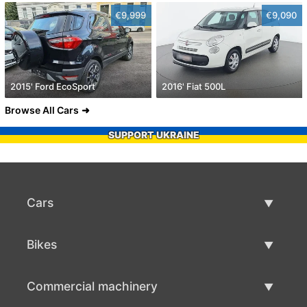
€9,999
€9,090
2015' Ford EcoSport
2016' Fiat 500L
Browse All Cars
SUPPORT UKRAINE
Cars
Used Cars
Bikes
Car Sale
Used Bikes
Commercial machinery