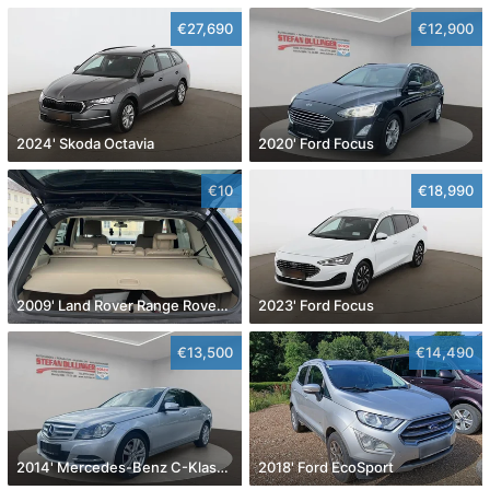
€27,690
€12,900
2024' Skoda Octavia
2020' Ford Focus
€10
€18,990
2009' Land Rover Range Rover Sport
2023' Ford Focus
€13,500
€14,490
2014' Mercedes-Benz C-Klasse
2018' Ford EcoSport