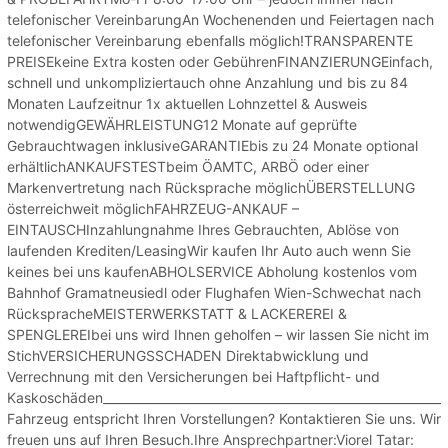
telefonischer VereinbarungAn Wochenenden und Feiertagen nach
telefonischer Vereinbarung ebenfalls möglich!TRANSPARENTE
PREISEkeine Extra kosten oder GebührenFINANZIERUNGEinfach,
schnell und unkompliziertauch ohne Anzahlung und bis zu 84
Monaten Laufzeitnur 1x aktuellen Lohnzettel & Ausweis
notwendigGEWÄHRLEISTUNG12 Monate auf geprüfte
Gebrauchtwagen inklusiveGARANTIEbis zu 24 Monate optional
erhältlichANKAUFSTESTbeim ÖAMTC, ARBÖ oder einer
Markenvertretung nach Rücksprache möglichÜBERSTELLUNG
österreichweit möglichFAHRZEUG-ANKAUF –
EINTAUSCHInzahlungnahme Ihres Gebrauchten, Ablöse von
laufenden Krediten/LeasingWir kaufen Ihr Auto auch wenn Sie
keines bei uns kaufenABHOLSERVICE Abholung kostenlos vom
Bahnhof Gramatneusiedl oder Flughafen Wien-Schwechat nach
RückspracheMEISTERWERKSTATT & LACKEREREI &
SPENGLEREIbei uns wird Ihnen geholfen – wir lassen Sie nicht im
StichVERSICHERUNGSSCHADEN Direktabwicklung und
Verrechnung mit den Versicherungen bei Haftpflicht- und
Kaskoschäden________________________________________________________
Fahrzeug entspricht Ihren Vorstellungen? Kontaktieren Sie uns. Wir
freuen uns auf Ihren Besuch.Ihre Ansprechpartner:Viorel Tatar: