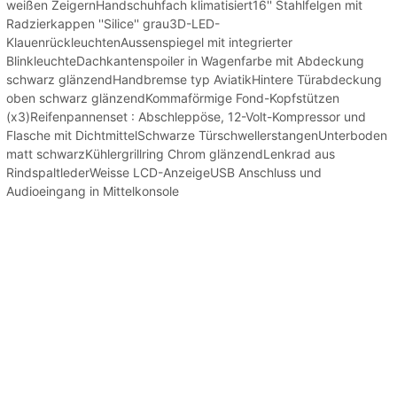
weißen ZeigernHandschuhfach klimatisiert16'' Stahlfelgen mit
Radzierkappen ''Silice'' grau3D-LED-
KlauenrückleuchtenAussenspiegel mit integrierter
BlinkleuchteDachkantenspoiler in Wagenfarbe mit Abdeckung
schwarz glänzendHandbremse typ AviatikHintere Türabdeckung
oben schwarz glänzendKommaförmige Fond-Kopfstützen
(x3)Reifenpannenset : Abschleppöse, 12-Volt-Kompressor und
Flasche mit DichtmittelSchwarze TürschwellerstangenUnterboden
matt schwarzKühlergrillring Chrom glänzendLenkrad aus
RindspaltlederWeisse LCD-AnzeigeUSB Anschluss und
Audioeingang in Mittelkonsole