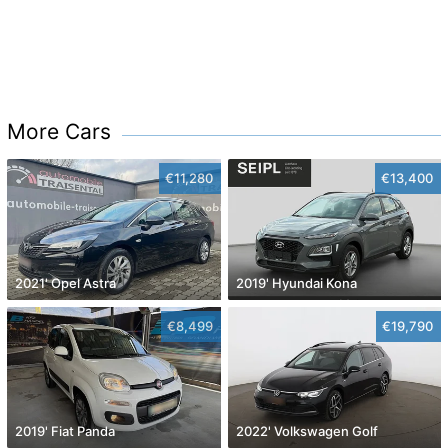
More Cars
€11,280
€13,400
2021' Opel Astra
2019' Hyundai Kona
€8,499
€19,790
2019' Fiat Panda
2022' Volkswagen Golf