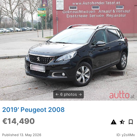
6 photos
2019' Peugeot 2008
€14,490
Published 13. May 2026
ID: y2oXMx