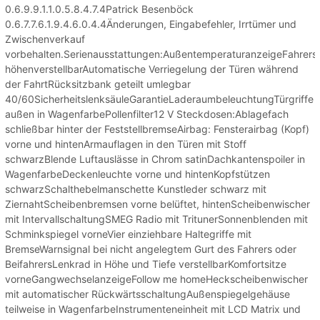
0.6.9.9.1.1.0.5.8.4.7.4Patrick Besenböck
0.6.7.7.6.1.9.4.6.0.4.4Änderungen, Eingabefehler, Irrtümer und
Zwischenverkauf
vorbehalten.Serienausstattungen:AußentemperaturanzeigeFahrersi
höhenverstellbarAutomatische Verriegelung der Türen während
der FahrtRücksitzbank geteilt umlegbar
40/60SicherheitslenksäuleGarantieLaderaumbeleuchtungTürgriffe
außen in WagenfarbePollenfilter12 V Steckdosen:Ablagefach
schließbar hinter der FeststellbremseAirbag: Fensterairbag (Kopf)
vorne und hintenArmauflagen in den Türen mit Stoff
schwarzBlende Luftauslässe in Chrom satinDachkantenspoiler in
WagenfarbeDeckenleuchte vorne und hintenKopfstützen
schwarzSchalthebelmanschette Kunstleder schwarz mit
ZiernahtScheibenbremsen vorne belüftet, hintenScheibenwischer
mit IntervallschaltungSMEG Radio mit TritunerSonnenblenden mit
Schminkspiegel vorneVier einziehbare Haltegriffe mit
BremseWarnsignal bei nicht angelegtem Gurt des Fahrers oder
BeifahrersLenkrad in Höhe und Tiefe verstellbarKomfortsitze
vorneGangwechselanzeigeFollow me homeHeckscheibenwischer
mit automatischer RückwärtsschaltungAußenspiegelgehäuse
teilweise in WagenfarbeInstrumenteneinheit mit LCD Matrix und