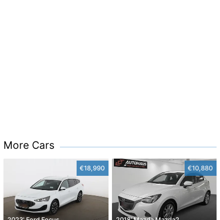
More Cars
€18,990
€10,880
2023' Ford Focus
2018' Mazda Mazda2