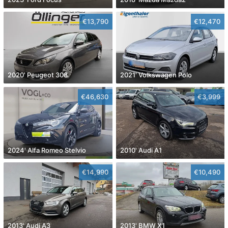
€13,790
€12,470
2020' Peugeot 308
2021' Volkswagen Polo
€46,630
€3,999
2024' Alfa Romeo Stelvio
2010' Audi A1
€14,990
€10,490
2013' Audi A3
2013' BMW X1