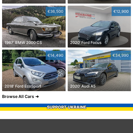
€36,500
€12,900
1967' BMW 2000 CS
2020' Ford Focus
€14,490
€34,990
2018' Ford EcoSport
2020' Audi A5
Browse All Cars
SUPPORT UKRAINE