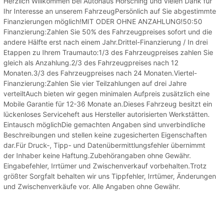
Herzlich Willkommen bei Autohaus Hörsching und vielen Dank für
Ihr Interesse an unserem FahrzeugPersönlich auf Sie abgestimmte
Finanzierungen möglich!MIT ODER OHNE ANZAHLUNG!50:50
Finanzierung:Zahlen Sie 50% des Fahrzeugpreises sofort und die
andere Hälfte erst nach einem Jahr.Drittel-Finanzierung / In drei
Etappen zu Ihrem Traumauto:1/3 des Fahrzeugpreises zahlen Sie
gleich als Anzahlung.2/3 des Fahrzeugpreises nach 12
Monaten.3/3 des Fahrzeugpreises nach 24 Monaten.Viertel-
Finanzierung:Zahlen Sie vier Teilzahlungen auf drei Jahre
verteiltAuch bieten wir gegen minimalen Aufpreis zusätzlich eine
Mobile Garantie für 12-36 Monate an.Dieses Fahrzeug besitzt ein
lückenloses Serviceheft aus Hersteller autorisierten Werkstätten.
Eintausch möglichDie gemachten Angaben sind unverbindliche
Beschreibungen und stellen keine zugesicherten Eigenschaften
dar.Für Druck-, Tipp- und Datenübermittlungsfehler übernimmt
der Inhaber keine Haftung.Zubehörangaben ohne Gewähr.
Eingabefehler, Irrtümer und Zwischenverkauf vorbehalten.Trotz
größter Sorgfalt behalten wir uns Tippfehler, Irrtümer, Änderungen
und Zwischenverkäufe vor. Alle Angaben ohne Gewähr.