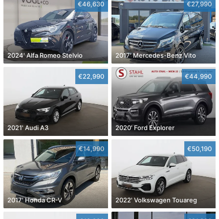
€46,630
€27,990
2024' Alfa Romeo Stelvio
2017' Mercedes-Benz Vito
€22,990
€44,990
2021' Audi A3
2020' Ford Explorer
€14,990
€50,190
2017' Honda CR-V
2022' Volkswagen Touareg