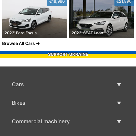
€18,990
€21,890
2023' Ford Focus
2022' SEAT Leon
Browse All Cars
SUPPORT UKRAINE
Cars
Used Cars
Bikes
Car Sale
Used Bikes
Commercial machinery
Bike Sale
Used Commercial Machinery