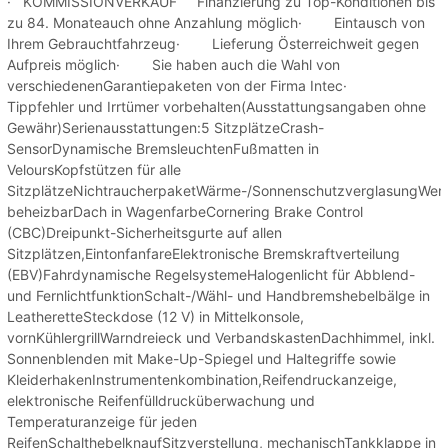
· KOMMISSIONVERKAUF Finanzierung zu Top-Konditionen bis
zu 84. Monateauch ohne Anzahlung möglich· Eintausch von
Ihrem Gebrauchtfahrzeug· Lieferung Österreichweit gegen
Aufpreis möglich· Sie haben auch die Wahl von
verschiedenenGarantiepaketen von der Firma Intec·
Tippfehler und Irrtümer vorbehalten(Ausstattungsangaben ohne
Gewähr)Serienausstattungen:5 SitzplätzeCrash-
SensorDynamische BremsleuchtenFußmatten in
VeloursKopfstützen für alle
SitzplätzeNichtraucherpaketWärme-/SonnenschutzverglasungWer
beheizbarDach in WagenfarbeCornering Brake Control
(CBC)Dreipunkt-Sicherheitsgurte auf allen
Sitzplätzen,EintonfanfareElektronische Bremskraftverteilung
(EBV)Fahrdynamische RegelsystemeHalogenlicht für Abblend-
und FernlichtfunktionSchalt-/Wähl- und Handbremshebelbälge in
LeatheretteSteckdose (12 V) in Mittelkonsole,
vornKühlergrillWarndreieck und VerbandskastenDachhimmel, inkl.
Sonnenblenden mit Make-Up-Spiegel und Haltegriffe sowie
KleiderhakenInstrumentenkombination,Reifendruckanzeige,
elektronische Reifenfülldrucküberwachung und
Temperaturanzeige für jeden
ReifenSchalthebelknaufSitzverstellung, mechanischTankklappe in