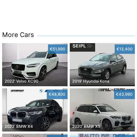
More Cars
€51,990
€13,400
2022' Volvo XC90
2019' Hyundai Kona
€48,800
€43,990
2022' BMW X4
2020' BMW X5