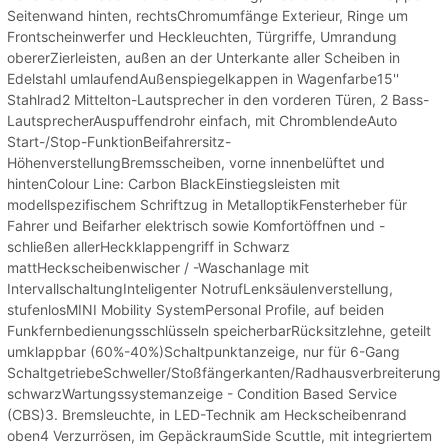
Seitenwand hinten, rechtsChromumfänge Exterieur, Ringe um
Frontscheinwerfer und Heckleuchten, Türgriffe, Umrandung
obererZierleisten, außen an der Unterkante aller Scheiben in
Edelstahl umlaufendAußenspiegelkappen in Wagenfarbe15''
Stahlrad2 Mittelton-Lautsprecher in den vorderen Türen, 2 Bass-
LautsprecherAuspuffendrohr einfach, mit ChromblendeAuto
Start-/Stop-FunktionBeifahrersitz-
HöhenverstellungBremsscheiben, vorne innenbelüftet und
hintenColour Line: Carbon BlackEinstiegsleisten mit
modellspezifischem Schriftzug in MetalloptikFensterheber für
Fahrer und Beifarher elektrisch sowie Komfortöffnen und -
schließen allerHeckklappengriff in Schwarz
mattHeckscheibenwischer / -Waschanlage mit
IntervallschaltungInteligenter NotrufLenksäulenverstellung,
stufenlosMINI Mobility SystemPersonal Profile, auf beiden
Funkfernbedienungsschlüsseln speicherbarRücksitzlehne, geteilt
umklappbar (60%-40%)Schaltpunktanzeige, nur für 6-Gang
SchaltgetriebeSchweller/Stoßfängerkanten/Radhausverbreiterung
schwarzWartungssystemanzeige - Condition Based Service
(CBS)3. Bremsleuchte, in LED-Technik am Heckscheibenrand
oben4 Verzurrösen, im GepäckraumSide Scuttle, mit integriertem