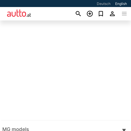
Deutsch
English
MG models