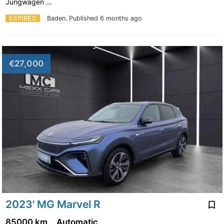
Jungwagen …
EXPIRED
Baden.
Published 6 months ago
€27,000
2023' MG Marvel R
85000 km
Automatic