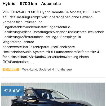
Hybrid
9700 km
Automatic
VORFÜHRWAGEN MG 3 HybridGarantie 84 Monate/150.000km
ab ErstzulassungPrompt verfügbarAngaben ohne Gewähr-
vorbehaltlich Irrtümer und
EingabefehlerSonderausstattungen:Metallic-
LackierungSerienausstattungen:NebelschlussleuchtenHeckscheibe
LackierungKofferraumbeleuchtungAußenspiegel in
WagenfarbeLenkrad
höhenverstellbarReifenreparatursetBeheizbare
HeckscheibeAudio-System mit 6 LautsprechernBeifahrersitz 4-
fach einstellbarDAB+RadioQuerverkehrswarnung hinten
(RTA)Vordersitze: …
EXPIRED
Wels-Land.
Updated 4 months ago
€16,430