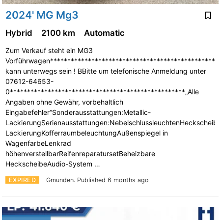
2024' MG Mg3
Hybrid
2100 km
Automatic
Zum Verkauf steht ein MG3
Vorführwagen************************************************
kann unterwegs sein ! BBitte um telefonische Anmeldung unter
07612-64653-
0***************************************************„Alle
Angaben ohne Gewähr, vorbehaltlich
Eingabefehler“Sonderausstattungen:Metallic-
LackierungSerienausstattungen:NebelschlussleuchtenHeckscheibe
LackierungKofferraumbeleuchtungAußenspiegel in
WagenfarbeLenkrad
höhenverstellbarReifenreparatursetBeheizbare
HeckscheibeAudio-System …
EXPIRED
Gmunden.
Published 6 months ago