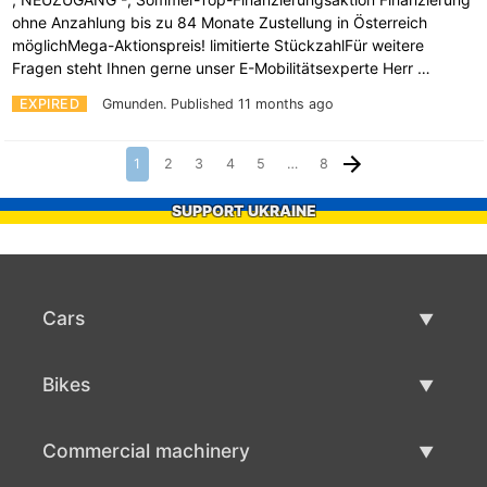
ohne Anzahlung bis zu 84 Monate Zustellung in Österreich
möglichMega-Aktionspreis! limitierte StückzahlFür weitere
Fragen steht Ihnen gerne unser E-Mobilitätsexperte Herr …
EXPIRED
Gmunden.
Published 11 months ago
1
2
3
4
5
…
8
SUPPORT UKRAINE
Cars
Used Cars
Bikes
Car Sale
Used Bikes
Commercial machinery
Bike Sale