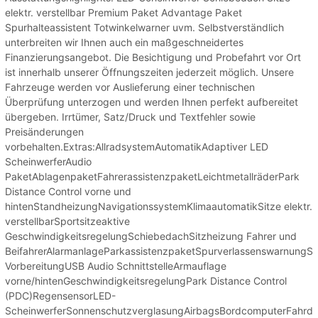
elektr. verstellbar Premium Paket Advantage Paket
Spurhalteassistent Totwinkelwarner uvm. Selbstverständlich
unterbreiten wir Ihnen auch ein maßgeschneidertes
Finanzierungsangebot. Die Besichtigung und Probefahrt vor Ort
ist innerhalb unserer Öffnungszeiten jederzeit möglich. Unsere
Fahrzeuge werden vor Auslieferung einer technischen
Überprüfung unterzogen und werden Ihnen perfekt aufbereitet
übergeben. Irrtümer, Satz/Druck und Textfehler sowie
Preisänderungen
vorbehalten.Extras:AllradsystemAutomatikAdaptiver LED
ScheinwerferAudio
PaketAblagenpaketFahrerassistenzpaketLeichtmetallräderPark
Distance Control vorne und
hintenStandheizungNavigationssystemKlimaautomatikSitze elektr.
verstellbarSportsitzeaktive
GeschwindigkeitsregelungSchiebedachSitzheizung Fahrer und
BeifahrerAlarmanlageParkassistenzpaketSpurverlassenswarnungS
VorbereitungUSB Audio SchnittstelleArmauflage
vorne/hintenGeschwindigkeitsregelungPark Distance Control
(PDC)RegensensorLED-
ScheinwerferSonnenschutzverglasungAirbagsBordcomputerFahrd