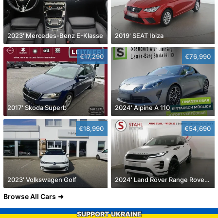
2023' Mercedes-Benz E-Klasse
2019' SEAT Ibiza
€17,290
€76,990
2017' Skoda Superb
2024' Alpine A 110
€18,990
€54,690
2023' Volkswagen Golf
2024' Land Rover Range Rover Evoque
Browse All Cars
SUPPORT UKRAINE