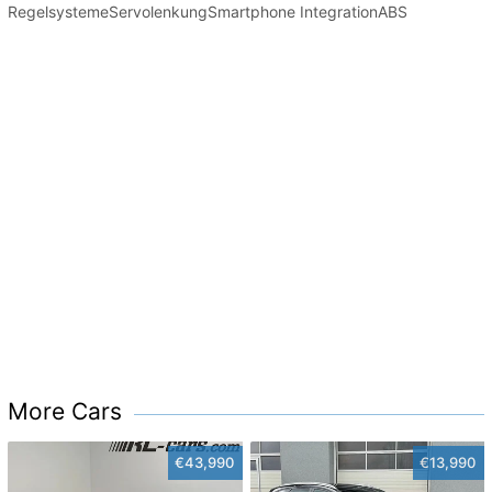
RegelsystemeServolenkungSmartphone IntegrationABS
More Cars
€43,990
€13,990