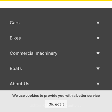
Cars
Used Cars
Bikes
Car Sale
Used Bikes
Commercial machinery
Bike Sale
Used Commercial Machinery
Boats
Commercial Machinery Sale
Used Boats
About Us
Boat Sale
About Us
We use cookies to provide you with a better service
Ok, got it
©2016-2026 - autto.at
Contacts