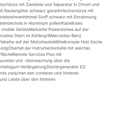
tschürze mit Zierleiste und Separator in Chrom und
mit Rautengitter schwarz genarbHeckschürze mit
erleisteInnenhimmel Stoff schwarz mit Einrahmung
tendeckels in Aluminium poliertKabelloses
r mobile GeräteMarkante Powerdomes auf der
cedes Stern im KühlergrillMercedes-Benz
lakette auf der MotorhaubeMittelkonsole Holz Esche
rigOberteil der Instrumententafel mit weicher,
flächeRemote Services Plus mit
uration und -überwachung über die
heitsgurt-VerlängerungStartergenerator EQ
nte zwischen den vorderen und hinteren
und Leiste über den hinteren