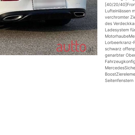
[40/20/40]Fron
Lufteinlässen 
verchromter Zi
des Verdeckkas
Ladesystem fü
MotorhaubeMer
Lorbeerkranz-P
schwarz offenpo
genarbter Ober
Fahrzeugkonfig
MercedesSicher
BoostZiereleme
Seitenfenstern 