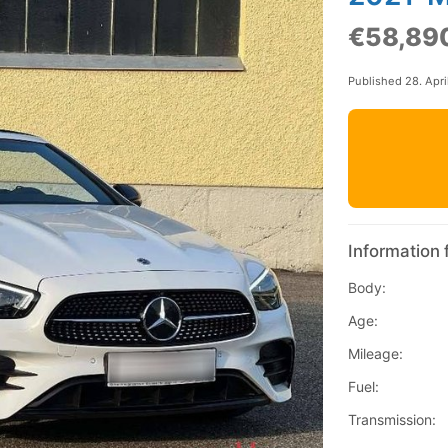
€58,89
Published 28. Apri
Information 
Body:
Age:
Mileage:
Fuel:
Transmission: