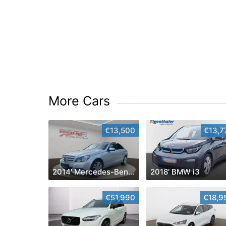
More Cars
€13,500
€13,7
2014' Mercedes-Benz C-Klasse
2018' BMW i3
€51,990
€18,9