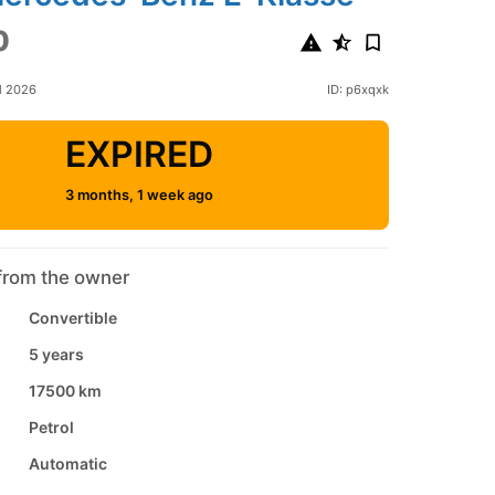
0
l 2026
ID: p6xqxk
EXPIRED
3 months, 1 week ago
from the owner
Convertible
5 years
17500 km
Petrol
Automatic