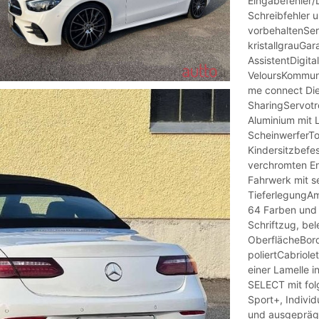
Eingabefehler/
Schreibfehler u
vorbehaltenSer
kristallgrauGa
AssistentDigit
VeloursKommuni
me connect Die
SharingServotr
Aluminium mit 
ScheinwerferT
Kindersitzbefe
verchromten E
Fahrwerk mit 
TieferlegungAm
64 Farben und 
Schriftzug, be
OberflächeBord
poliertCabriole
einer Lamelle 
SELECT mit fol
Sport+, Indivi
und ausgepräg