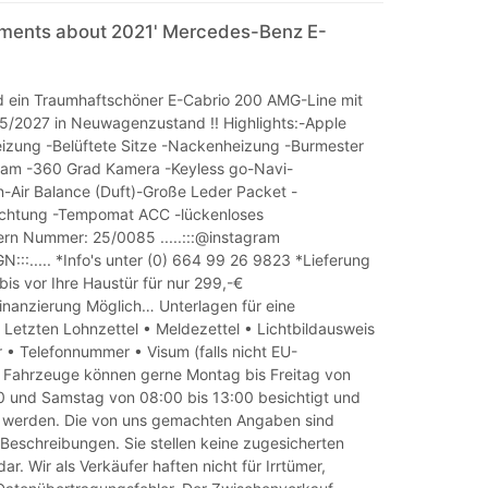
mments about 2021' Mercedes-Benz E-
 ein Traumhaftschöner E-Cabrio 200 AMG-Line mit
5/2027 in Neuwagenzustand !! Highlights:-Apple
eizung -Belüftete Sitze -Nackenheizung -Burmester
eam -360 Grad Kamera -Keyless go-Navi-
n-Air Balance (Duft)-Große Leder Packet -
chtung -Tempomat ACC -lückenloses
tern Nummer: 25/0085 .....:::@instagram
::..... *Info's unter (0) 664 99 26 9823 *Lieferung
bis vor Ihre Haustür für nur 299,-€
Finanzierung Möglich… Unterlagen für eine
 Letzten Lohnzettel • Meldezettel • Lichtbildausweis
• Telefonnummer • Visum (falls nicht EU-
 Fahrzeuge können gerne Montag bis Freitag von
0 und Samstag von 08:00 bis 13:00 besichtigt und
 werden. Die von uns gemachten Angaben sind
 Beschreibungen. Sie stellen keine zugesicherten
ar. Wir als Verkäufer haften nicht für Irrtümer,