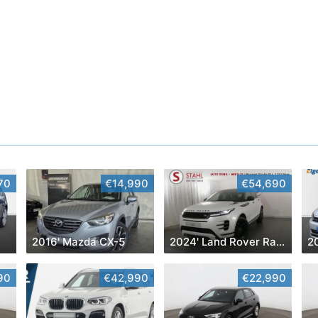
70
€14,990
€54,690
2016' Mazda CX-5
2024' Land Rover Range Rover Evoque
90
€42,990
€22,990