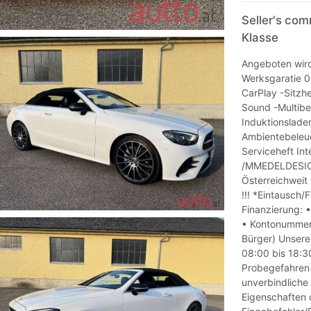
Seller's co
Klasse
Angeboten wird
Werksgaratie 0
CarPlay -Sitzh
Sound -Multib
Induktionslade
Ambientebeleu
Serviceheft In
/MMEDELDESIGN:
Österreichweit 
!!! *Eintausch/
Finanzierung: •
• Kontonummer 
Bürger) Unsere
08:00 bis 18:3
Probegefahren
unverbindliche
Eigenschaften d