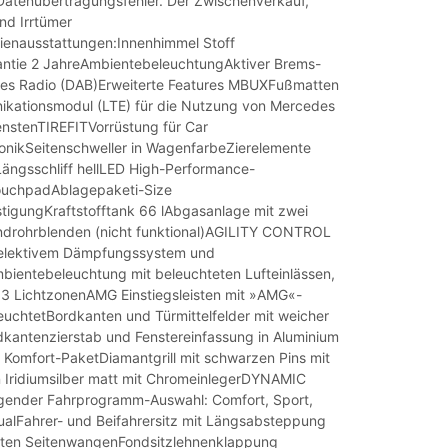
Datenübertragungsfehler. Der Zwischenverkauf,
nd Irrtümer
ienausstattungen:Innenhimmel Stoff
rantie 2 JahreAmbientebeleuchtungAktiver Brems-
ales Radio (DAB)Erweiterte Features MBUXFußmatten
kationsmodul (LTE) für die Nutzung von Mercedes
nstenTIREFITVorrüstung für Car
onikSeitenschweller in WagenfarbeZierelemente
Längsschliff hellLED High-Performance-
ouchpadAblagepaketi-Size
stigungKraftstofftank 66 lAbgasanlage mit zwei
ndrohrblenden (nicht funktional)AGILITY CONTROL
selektivem Dämpfungssystem und
bientebeleuchtung mit beleuchteten Lufteinlässen,
3 LichtzonenAMG Einstiegsleisten mit »AMG«-
leuchtetBordkanten und Türmittelfelder mit weicher
kantenzierstab und Fenstereinfassung in Aluminium
t Komfort-PaketDiamantgrill mit schwarzen Pins mit
in Iridiumsilber matt mit ChromeinlegerDYNAMIC
gender Fahrprogramm-Auswahl: Comfort, Sport,
dualFahrer- und Beifahrersitz mit Längsabsteppung
ten SeitenwangenFondsitzlehnenklappung