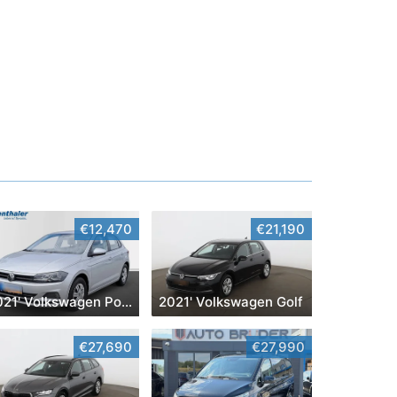
€12,470
€21,190
2021' Volkswagen Polo
2021' Volkswagen Golf
€27,690
€27,990