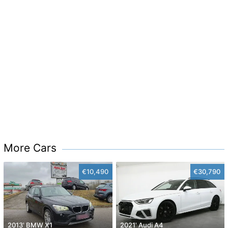
More Cars
€10,490
€30,790
2013' BMW X1
2021' Audi A4