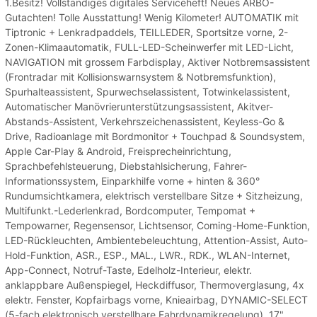
1.Besitz! Vollständiges digitales Serviceheft! Neues ARBÖ-
Gutachten! Tolle Ausstattung! Wenig Kilometer! AUTOMATIK mit
Tiptronic + Lenkradpaddels, TEILLEDER, Sportsitze vorne, 2-
Zonen-Klimaautomatik, FULL-LED-Scheinwerfer mit LED-Licht,
NAVIGATION mit grossem Farbdisplay, Aktiver Notbremsassistent
(Frontradar mit Kollisionswarnsystem & Notbremsfunktion),
Spurhalteassistent, Spurwechselassistent, Totwinkelassistent,
Automatischer Manövrierunterstützungsassistent, Akitver-
Abstands-Assistent, Verkehrszeichenassistent, Keyless-Go &
Drive, Radioanlage mit Bordmonitor + Touchpad & Soundsystem,
Apple Car-Play & Android, Freisprecheinrichtung,
Sprachbefehlsteuerung, Diebstahlsicherung, Fahrer-
Informationssystem, Einparkhilfe vorne + hinten & 360°
Rundumsichtkamera, elektrisch verstellbare Sitze + Sitzheizung,
Multifunkt.-Lederlenkrad, Bordcomputer, Tempomat +
Tempowarner, Regensensor, Lichtsensor, Coming-Home-Funktion,
LED-Rückleuchten, Ambientebeleuchtung, Attention-Assist, Auto-
Hold-Funktion, ASR., ESP., MAL., LWR., RDK., WLAN-Internet,
App-Connect, Notruf-Taste, Edelholz-Interieur, elektr.
anklappbare Außenspiegel, Heckdiffusor, Thermoverglasung, 4x
elektr. Fenster, Kopfairbags vorne, Knieairbag, DYNAMIC-SELECT
(5-fach elektronisch verstellbare Fahrdynamikregelung), 17"