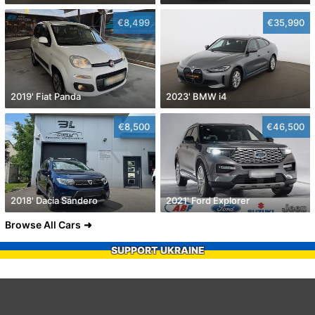
€8,499
€35,990
2019' Fiat Panda
2023' BMW i4
€8,500
€46,500
2018' Dacia Sandero
2021' Ford Explorer
Browse All Cars
SUPPORT UKRAINE