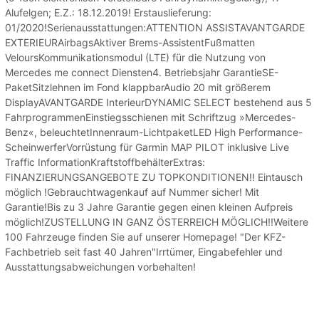
Alufelgen; E.Z.: 18.12.2019! Erstauslieferung:
01/2020!Serienausstattungen:ATTENTION ASSISTAVANTGARDE
EXTERIEURAirbagsAktiver Brems-AssistentFußmatten
VeloursKommunikationsmodul (LTE) für die Nutzung von
Mercedes me connect Diensten4. Betriebsjahr GarantieSE-
PaketSitzlehnen im Fond klappbarAudio 20 mit größerem
DisplayAVANTGARDE InterieurDYNAMIC SELECT bestehend aus 5
FahrprogrammenEinstiegsschienen mit Schriftzug »Mercedes-
Benz«, beleuchtetInnenraum-LichtpaketLED High Performance-
ScheinwerferVorrüstung für Garmin MAP PILOT inklusive Live
Traffic InformationKraftstoffbehälterExtras:
FINANZIERUNGSANGEBOTE ZU TOPKONDITIONEN!! Eintausch
möglich !Gebrauchtwagenkauf auf Nummer sicher! Mit
Garantie!Bis zu 3 Jahre Garantie gegen einen kleinen Aufpreis
möglich!ZUSTELLUNG IN GANZ ÖSTERREICH MÖGLICH!!Weitere
100 Fahrzeuge finden Sie auf unserer Homepage! "Der KFZ-
Fachbetrieb seit fast 40 Jahren"Irrtümer, Eingabefehler und
Ausstattungsabweichungen vorbehalten!