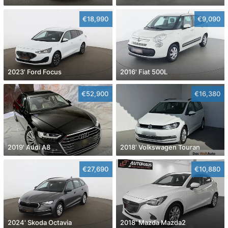
€18,990
€9,090
2023' Ford Focus
2016' Fiat 500L
€52,900
€16,380
2019' Audi A8
2018' Volkswagen Touran
€27,690
€10,880
2024' Skoda Octavia
2018' Mazda Mazda2