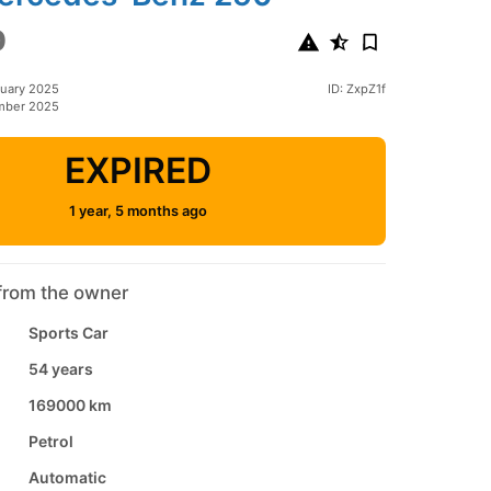
0
ruary 2025
ID: ZxpZ1f
mber 2025
EXPIRED
1 year, 5 months ago
from the owner
Sports Car
54 years
169000 km
Petrol
Automatic