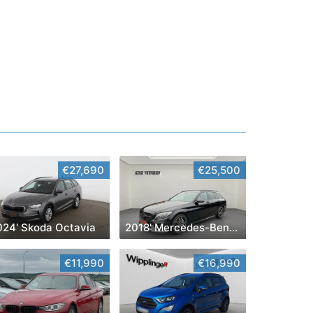
€27,690
€25,500
024' Skoda Octavia
2018' Mercedes-Benz C-Klasse
€11,990
€16,990