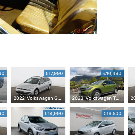
90
€17,990
€16,490
2022' Volkswagen Golf
2023' Volkswagen Taigo
2
90
€14,990
€16,500