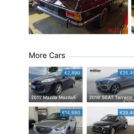
More Cars
€2,490
€26,4
2011' Mazda Mazda5
2019' SEAT Tarraco
€14,990
€29,4