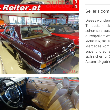
Seller's co
Dieses wunders
Topzustand, der
schon sehr aus
durchpoliert w
lackieren, die 
Mercedes kompl
super und scha
sich sicher fü
Automatikgetrie