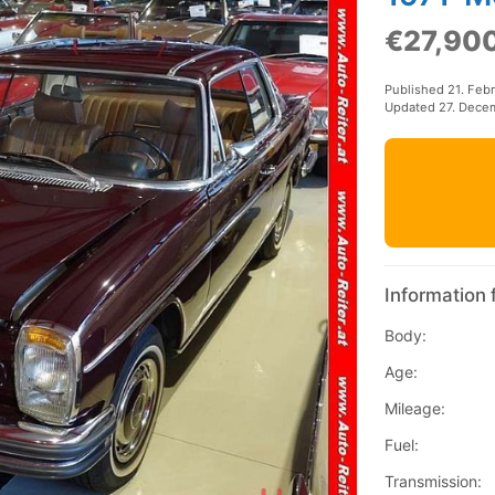
€27,90
Published 21. Feb
Updated 27. Dece
Information 
Body:
Age:
Mileage:
Fuel:
Transmission: