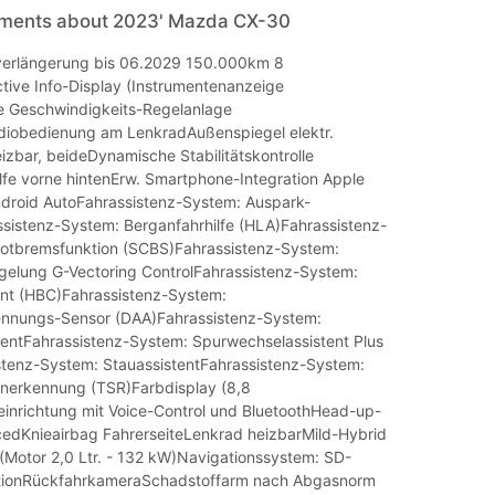
mments about 2023' Mazda CX-30
verlängerung bis 06.2029 150.000km 8
tive Info-Display (Instrumentenanzeige
ve Geschwindigkeits-Regelanlage
iobedienung am LenkradAußenspiegel elektr.
eizbar, beideDynamische Stabilitätskontrolle
lfe vorne hintenErw. Smartphone-Integration Apple
droid AutoFahrassistenz-System: Auspark-
ssistenz-System: Berganfahrhilfe (HLA)Fahrassistenz-
otbremsfunktion (SCBS)Fahrassistenz-System:
elung G-Vectoring ControlFahrassistenz-System:
tent (HBC)Fahrassistenz-System:
ennungs-Sensor (DAA)Fahrassistenz-System:
tentFahrassistenz-System: Spurwechselassistent Plus
tenz-System: StauassistentFahrassistenz-System:
nerkennung (TSR)Farbdisplay (8,8
heinrichtung mit Voice-Control und BluetoothHead-up-
edKnieairbag FahrerseiteLenkrad heizbarMild-Hybrid
Motor 2,0 Ltr. - 132 kW)Navigationssystem: SD-
tionRückfahrkameraSchadstoffarm nach Abgasnorm