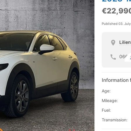
€22,99
Published 03. Jul
Lilie
066
Information 
Age:
Mileage:
Fuel:
Transmission: