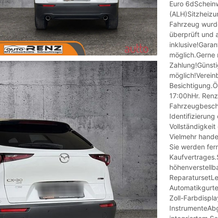
Euro 6dScheinw
(ALH)Sitzheizu
Fahrzeug wurd
überprüft und 
inklusive!Garan
möglich.Gerne 
Zahlung!Günsti
möglich!Vereinb
Besichtigung.Ö
17:00hHr. Renz 
Fahrzeugbeschr
Identifizierung
Vollständigkeit
Vielmehr hande
Sie werden fern
Kaufvertrages.
höhenverstell
ReparatursetL
Automatikgurte 
Zoll-Farbdispl
InstrumenteAbg