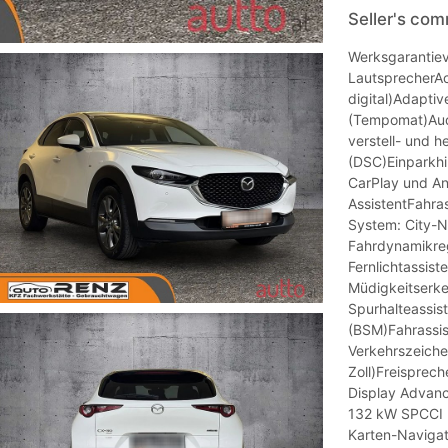
Seller's co
Werksgarantie
LautsprecherAc
digital)Adapti
(Tempomat)Aud
verstell- und h
(DSC)Einparkhi
CarPlay und An
AssistentFahra
System: City-N
Fahrdynamikreg
Fernlichtassis
Müdigkeitserk
Spurhalteassis
(BSM)Fahrassis
Verkehrszeiche
Zoll)Freisprec
Display Advanc
132 kW SPCCI (
Karten-Naviga