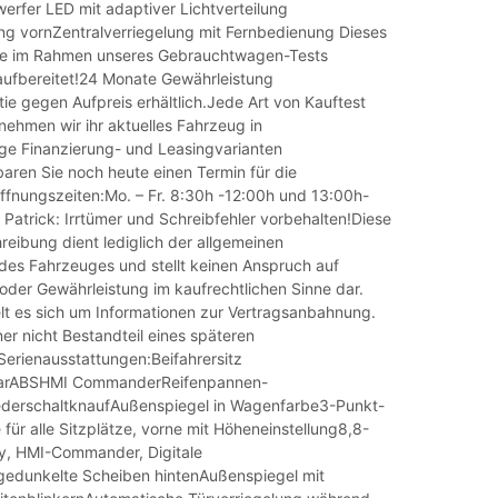
erfer LED mit adaptiver Lichtverteilung
ng vornZentralverriegelung mit Fernbedienung Dieses
e im Rahmen unseres Gebrauchtwagen-Tests
aufbereitet!24 Monate Gewährleistung
tie gegen Aufpreis erhältlich.Jede Art von Kauftest
nehmen wir ihr aktuelles Fahrzeug in
ge Finanzierung- und Leasingvarianten
aren Sie noch heute einen Termin für die
ffnungszeiten:Mo. – Fr. 8:30h -12:00h und 13:00h-
Patrick: Irrtümer und Schreibfehler vorbehalten!Diese
eibung dient lediglich der allgemeinen
 des Fahrzeuges und stellt keinen Anspruch auf
 oder Gewährleistung im kaufrechtlichen Sinne dar.
lt es sich um Informationen zur Vertragsanbahnung.
er nicht Bestandteil eines späteren
Serienausstattungen:Beifahrersitz
barABSHMI CommanderReifenpannen-
ederschaltknaufAußenspiegel in Wagenfarbe3-Punkt-
für alle Sitzplätze, vorne mit Höheneinstellung8,8-
ay, HMI-Commander, Digitale
edunkelte Scheiben hintenAußenspiegel mit