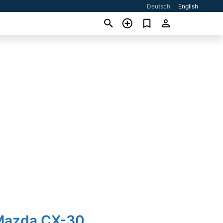
Deutsch
English
Mazda CX-30