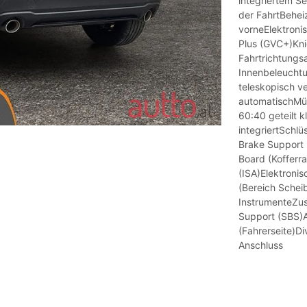
integriertem S
der FahrtBehei
vorneElektroni
Plus (GVC+)Kni
Fahrtrichtungs
Innenbeleucht
teleskopisch v
automatischMüd
60:40 geteilt 
integriertSchl
Brake Support (
Board (Kofferr
(ISA)Elektroni
(Bereich Schei
InstrumenteZu
Support (SBS)
(Fahrerseite)D
Anschluss