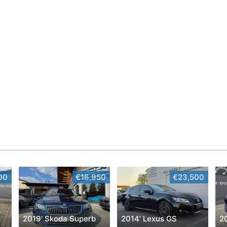
00
€16,950
€23,500
2019' Skoda Superb
2014' Lexus GS
2