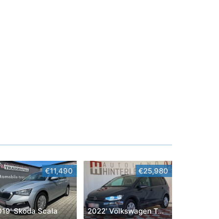
€11,490
€25,980
019' Skoda Scala
2022' Volkswagen Touran