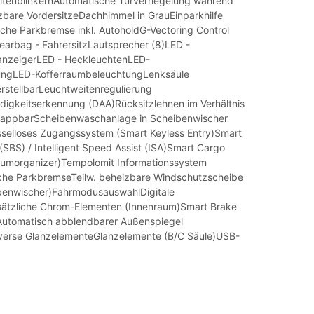
eitenblinkernAutomatische Türverriegelung während
zbare VordersitzeDachhimmel in GrauEinparkhilfe
sche Parkbremse inkl. AutoholdG-Vectoring Control
earbag - FahrersitzLautsprecher (8)LED -
anzeigerLED - HeckleuchtenLED-
ungLED-KofferraumbeleuchtungLenksäule
erstellbarLeuchtweitenregulierung
igkeitserkennung (DAA)Rücksitzlehnen im Verhältnis
klappbarScheibenwaschanlage in Scheibenwischer
üsselloses Zugangssystem (Smart Keyless Entry)Smart
SBS) / Intelligent Speed Assist (ISA)Smart Cargo
aumorganizer)Tempolomit Informationssystem
sche ParkbremseTeilw. beheizbare Windschutzscheibe
benwischer)FahrmodusauswahlDigitale
sätzliche Chrom-Elementen (Innenraum)Smart Brake
Automatisch abblendbarer Außenspiegel
iverse GlanzelementeGlanzelemente (B/C Säule)USB-