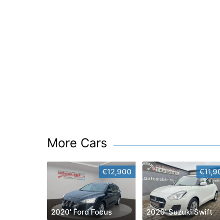
More Cars
€12,900
€11,9
2020' Ford Focus
2020' Suzuki Swift