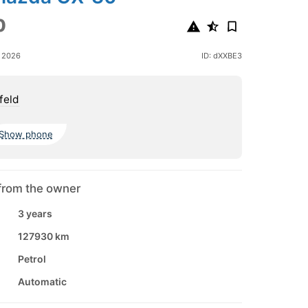
0
y 2026
ID: dXXBE3
nfeld
Show phone
from the owner
3 years
127930 km
Petrol
Automatic