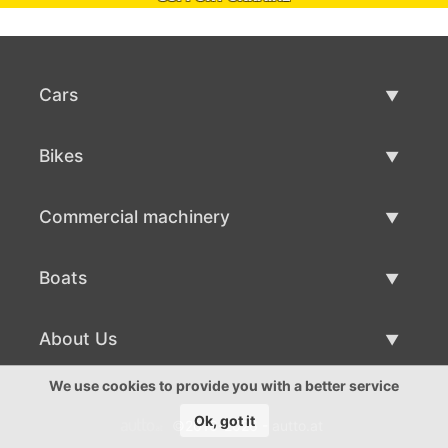
Cars
Used Cars
Bikes
Car Sale
Used Bikes
Commercial machinery
Bike Sale
Used Commercial Machinery
Boats
Commercial Machinery Sale
Used Boats
About Us
Boat Sale
About Us
We use cookies to provide you with a better service
Ok, got it
©2016-2026 - autto.at
Contacts