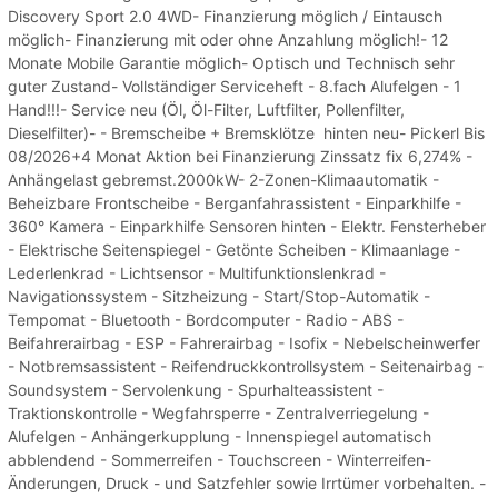
Discovery Sport 2.0 4WD- Finanzierung möglich / Eintausch
möglich- Finanzierung mit oder ohne Anzahlung möglich!- 12
Monate Mobile Garantie möglich- Optisch und Technisch sehr
guter Zustand- Vollständiger Serviceheft - 8.fach Alufelgen - 1
Hand!!!- Service neu (Öl, Öl-Filter, Luftfilter, Pollenfilter,
Dieselfilter)- - Bremscheibe + Bremsklötze hinten neu- Pickerl Bis
08/2026+4 Monat Aktion bei Finanzierung Zinssatz fix 6,274% -
Anhängelast gebremst.2000kW- 2-Zonen-Klimaautomatik -
Beheizbare Frontscheibe - Berganfahrassistent - Einparkhilfe -
360° Kamera - Einparkhilfe Sensoren hinten - Elektr. Fensterheber
- Elektrische Seitenspiegel - Getönte Scheiben - Klimaanlage -
Lederlenkrad - Lichtsensor - Multifunktionslenkrad -
Navigationssystem - Sitzheizung - Start/Stop-Automatik -
Tempomat - Bluetooth - Bordcomputer - Radio - ABS -
Beifahrerairbag - ESP - Fahrerairbag - Isofix - Nebelscheinwerfer
- Notbremsassistent - Reifendruckkontrollsystem - Seitenairbag -
Soundsystem - Servolenkung - Spurhalteassistent -
Traktionskontrolle - Wegfahrsperre - Zentralverriegelung -
Alufelgen - Anhängerkupplung - Innenspiegel automatisch
abblendend - Sommerreifen - Touchscreen - Winterreifen-
Änderungen, Druck - und Satzfehler sowie Irrtümer vorbehalten. -