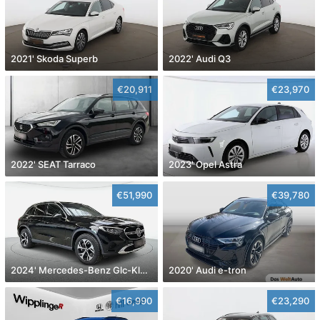
2021' Skoda Superb
2022' Audi Q3
€20,911
€23,970
2022' SEAT Tarraco
2023' Opel Astra
€51,990
€39,780
2024' Mercedes-Benz Glc-Klasse
2020' Audi e-tron
€16,990
€23,290