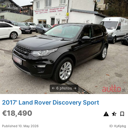
6 photos
2017' Land Rover Discovery Sport
€18,490
Published 10. May 2026
ID: KyKpbg