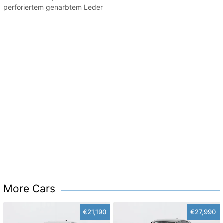
perforiertem genarbtem Leder
More Cars
€21,190
€27,990