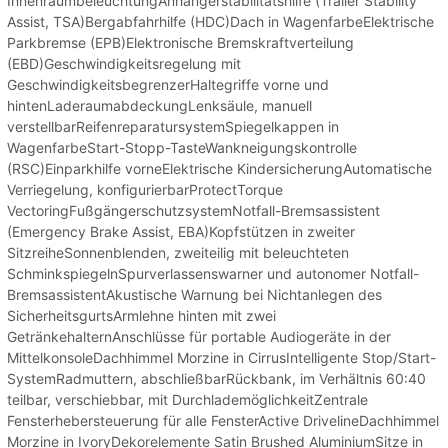
InnenraumbeleuchtungAnhängerstabilitätshilfe (Trailer Stability
Assist, TSA)Bergabfahrhilfe (HDC)Dach in WagenfarbeElektrische
Parkbremse (EPB)Elektronische Bremskraftverteilung
(EBD)Geschwindigkeitsregelung mit
GeschwindigkeitsbegrenzerHaltegriffe vorne und
hintenLaderaumabdeckungLenksäule, manuell
verstellbarReifenreparatursystemSpiegelkappen in
WagenfarbeStart-Stopp-TasteWankneigungskontrolle
(RSC)Einparkhilfe vorneElektrische KindersicherungAutomatische
Verriegelung, konfigurierbarProtectTorque
VectoringFußgängerschutzsystemNotfall-Bremsassistent
(Emergency Brake Assist, EBA)Kopfstützen in zweiter
SitzreiheSonnenblenden, zweiteilig mit beleuchteten
SchminkspiegelnSpurverlassenswarner und autonomer Notfall-
BremsassistentAkustische Warnung bei Nichtanlegen des
SicherheitsgurtsArmlehne hinten mit zwei
GetränkehalternAnschlüsse für portable Audiogeräte in der
MittelkonsoleDachhimmel Morzine in CirrusIntelligente Stop/Start-
SystemRadmuttern, abschließbarRückbank, im Verhältnis 60:40
teilbar, verschiebbar, mit DurchlademöglichkeitZentrale
Fensterhebersteuerung für alle FensterActive DrivelineDachhimmel
Morzine in IvoryDekorelemente Satin Brushed AluminiumSitze in