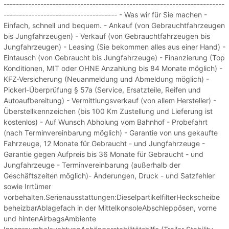
------------------------------------------------------------------------
------------------------------------- - Was wir für Sie machen -
Einfach, schnell und bequem. - Ankauf (von Gebrauchtfahrzeugen
bis Jungfahrzeugen) - Verkauf (von Gebrauchtfahrzeugen bis
Jungfahrzeugen) - Leasing (Sie bekommen alles aus einer Hand) -
Eintausch (von Gebraucht bis Jungfahrzeuge) - Finanzierung (Top
Konditionen, MIT oder OHNE Anzahlung bis 84 Monate möglich) -
KFZ-Versicherung (Neuanmeldung und Abmeldung möglich) -
Pickerl-Überprüfung § 57a (Service, Ersatzteile, Reifen und
Autoaufbereitung) - Vermittlungsverkauf (von allem Hersteller) -
Überstellkennzeichen (bis 100 Km Zustellung und Lieferung ist
kostenlos) - Auf Wunsch Abholung vom Bahnhof - Probefahrt
(nach Terminvereinbarung möglich) - Garantie von uns gekaufte
Fahrzeuge, 12 Monate für Gebraucht - und Jungfahrzeuge -
Garantie gegen Aufpreis bis 36 Monate für Gebraucht - und
Jungfahrzeuge - Terminvereinbarung (außerhalb der
Geschäftszeiten möglich)- Änderungen, Druck - und Satzfehler
sowie Irrtümer
vorbehalten.Serienausstattungen:DieselpartikelfilterHeckscheibe
beheizbarAblagefach in der MittelkonsoleAbschleppösen, vorne
und hintenAirbagsAmbiente