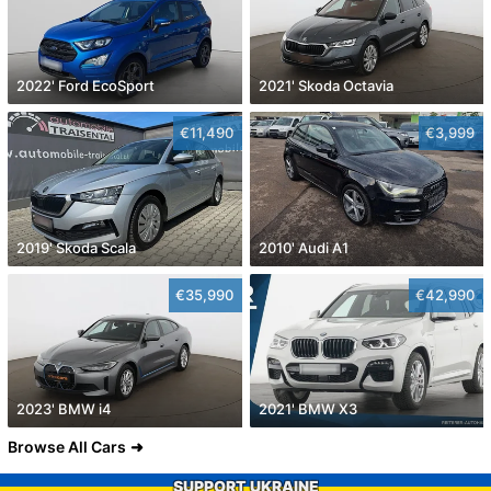
2022' Ford EcoSport
2021' Skoda Octavia
€11,490
€3,999
2019' Skoda Scala
2010' Audi A1
€35,990
€42,990
2023' BMW i4
2021' BMW X3
Browse All Cars
SUPPORT UKRAINE