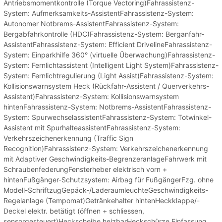
Antriebsmomentkontrolle (Torque Vectoring)Fahrassistenz-
System: Aufmerksamkeits-AssistentFahrassistenz-System:
Autonomer Notbrems-AssistentFahrassistenz-System:
Bergabfahrkontrolle (HDC)Fahrassistenz-System: Berganfahr-
AssistentFahrassistenz-System: Efficient DrivelineFahrassistenz-
System: Einparkhilfe 360° (virtuelle Überwachung)Fahrassistenz-
System: Fernlichtassistent (Intelligent Light System)Fahrassistenz-
System: Fernlichtregulierung (Light Assist)Fahrassistenz-System:
Kollisionswarnsystem Heck (Rückfahr-Assistent / Querverkehrs-
Assistent)Fahrassistenz-System: Kollisionswarnsystem
hintenFahrassistenz-System: Notbrems-AssistentFahrassistenz-
System: SpurwechselassistentFahrassistenz-System: Totwinkel-
Assistent mit SpurhalteassistentFahrassistenz-System:
Verkehrszeichenerkennung (Traffic Sign
Recognition)Fahrassistenz-System: Verkehrszeichenerkennung
mit Adaptiver Geschwindigkeits-BegrenzeranlageFahrwerk mit
SchraubenfederungFensterheber elektrisch vorn +
hintenFußgänger-Schutzsystem: Airbag für FußgängerFzg. ohne
Modell-SchriftzugGepäck-/LaderaumleuchteGeschwindigkeits-
Regelanlage (Tempomat)Getränkehalter hintenHeckklappe/-
Deckel elektr. betätigt (öffnen + schliessen,
sensorgesteuert)Heckscheibe heizbarHeckschürze Einfassung