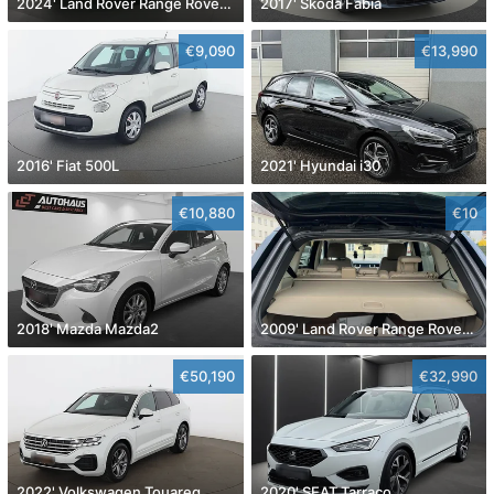
2024' Land Rover Range Rover Evoque
2017' Skoda Fabia
€9,090
€13,990
2016' Fiat 500L
2021' Hyundai i30
€10,880
€10
2018' Mazda Mazda2
2009' Land Rover Range Rover Sport
€50,190
€32,990
2022' Volkswagen Touareg
2020' SEAT Tarraco