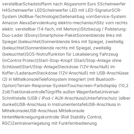
verstellbarSchadstoffarm nach Abgasnorm Euro 5Scheinwerfer
H4Scheinwerfer LEDScheinwerfer LED mit LED-SignaturSCR-
System (AdBlue-Technologie)Seitenairbag vornService-System:
Amazon AlexaServolenkung elektro-mechanischSitz vorn rechts
elektr. verstellbar (14-fach, mit Memory)Sitzbezug / Polsterung:
Duo-Leder (Ebony)Smartphone-PaketSonnenblende links mit
Spiegel (beleuchtet)Sonnenblende links mit Spiegel, zweiteilig
(beleuchtet)Sonnenblende rechts mit Spiegel, zweiteilig
(beleuchtet)SOS-Notruffunktion für Lokalisierung Fahrzeug
(InControl Protect)Start-Stop-Knopf (Start/Stop-Anlage ohne
Schlüssel)Start/Stop-AnlageSteckdose (12V-Anschluß) im
Koffer-/LaderaumSteckdose (12V-Anschluß) mit USB-Anschlüsse
(2) in MittelkonsoleTelefonsystem integriert (mit Bluetooth-
Option)Terrain-Response-SystemTouchscreen-Farbdisplay (10,2
Zoll)TraktionskontrolleTürgriffe außen WagenfarbeUniversal-
Schnittstelle (USB-/ iPod-/ AUX-Anschluss)Unterfahrschutz (silber
dunkel)USB-Anschluss in InstrumententafelUSB-Anschluss in
MittelkonsoleUSB-Anschluss Mittelkonsole
hintenWankneigungskontrolle (Roll Stability Control,
RSC)Zentralverriegelung mit Funkfernbedienung