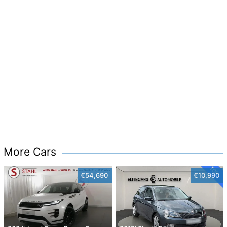
More Cars
€54,690
€10,990