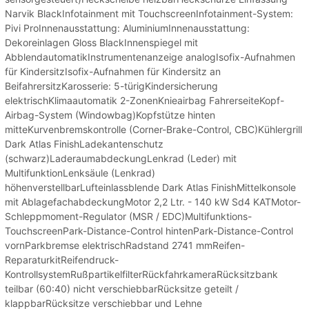
Narvik BlackInfotainment mit TouchscreenInfotainment-System:
Pivi ProInnenausstattung: AluminiumInnenausstattung:
Dekoreinlagen Gloss BlackInnenspiegel mit
AbblendautomatikInstrumentenanzeige analogIsofix-Aufnahmen
für KindersitzIsofix-Aufnahmen für Kindersitz an
BeifahrersitzKarosserie: 5-türigKindersicherung
elektrischKlimaautomatik 2-ZonenKnieairbag FahrerseiteKopf-
Airbag-System (Windowbag)Kopfstütze hinten
mitteKurvenbremskontrolle (Corner-Brake-Control, CBC)Kühlergrill
Dark Atlas FinishLadekantenschutz
(schwarz)LaderaumabdeckungLenkrad (Leder) mit
MultifunktionLenksäule (Lenkrad)
höhenverstellbarLufteinlassblende Dark Atlas FinishMittelkonsole
mit AblagefachabdeckungMotor 2,2 Ltr. - 140 kW Sd4 KATMotor-
Schleppmoment-Regulator (MSR / EDC)Multifunktions-
TouchscreenPark-Distance-Control hintenPark-Distance-Control
vornParkbremse elektrischRadstand 2741 mmReifen-
ReparaturkitReifendruck-
KontrollsystemRußpartikelfilterRückfahrkameraRücksitzbank
teilbar (60:40) nicht verschiebbarRücksitze geteilt /
klappbarRücksitze verschiebbar und Lehne