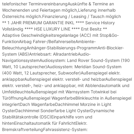
telefonischer TerminvereinbarungAuskünfte & Termine an
Wochenenden und Feiertagen möglich,Lieferung innerhalb
Österreichs möglich.Finanzierung / Leasing / Tausch möglich
** 1 JAHR PREMIUM GARANTIE INKL **** Service History
Vollständig **** HSE LUXURY LINE **** Erst Besitz **
Adaptive Geschwindigkeitsregelanlage (ACC) mit Stop&Go-
FunktionAirbag Fahrer-/BeifahrerseiteAmbiente-
BeleuchtungAnhänger-Stabilisierungs-ProgrammAnti-Blockier-
System (ABS)Antriebsart: AllradantriebAudio-
NavigationssystemAudiosystem: Land Rover Sound-System (190
Watt, 10 Lautsprecher)Audiosystem: Meridian Sound-System
(400 Watt, 12 Lautsprecher, Subwoofer)Außenspiegel elektr.
anklappbarAußenspiegel elektr. verstell- und heizbarAußenspiegel
elektr. verstell-, heiz- und anklappbar, mit Abblendautomatik und
UmfeldleuchteAußenspiegel mit Warnsystem Totwinkel bei
TüröffnungAußenspiegel WagenfarbeBlinkleuchte in Außenspiegel
integriertDach WagenfarbeDachhimmel Morzine in Light
OysterDachhimmel Sonderfarbe Light OysterDynamische
Stabilitätskontrolle (DSC)Einparkhilfe vorn und
hintenEinschaltautomatik für FahrlichtElektr.
BremskraftverteilungFahrassistenz-System: