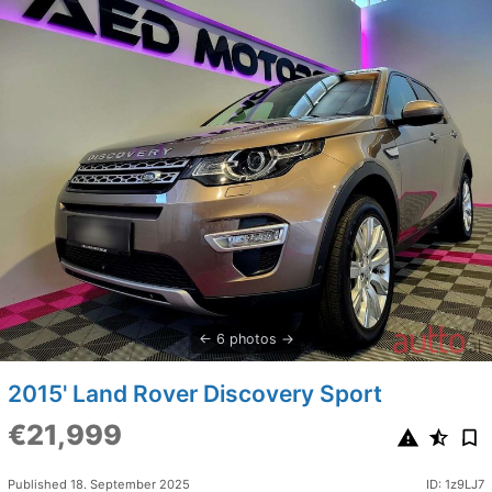
6 photos
2015' Land Rover Discovery Sport
€21,999
Published 18. September 2025
ID: 1z9LJ7