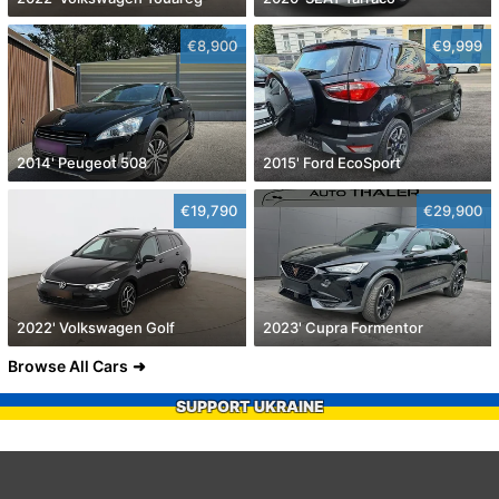
€8,900
€9,999
2014' Peugeot 508
2015' Ford EcoSport
€19,790
€29,900
2022' Volkswagen Golf
2023' Cupra Formentor
Browse All Cars
SUPPORT UKRAINE