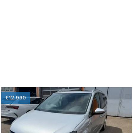
€12,990