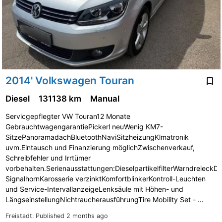
2014' Volkswagen Touran
Diesel
131138 km
Manual
Servicgepflegter VW Touran12 Monate
GebrauchtwagengarantiePickerl neuWenig KM7-
SitzePanoramadachBluetoothNaviSitzheizungKlmatronik
uvm.Eintausch und Finanzierung möglichZwischenverkauf,
Schreibfehler und Irrtümer
vorbehalten.Serienausstattungen:DieselpartikelfilterWarndreieckD
SignalhornKarosserie verzinktKomfortblinkerKontroll-Leuchten
und Service-IntervallanzeigeLenksäule mit Höhen- und
LängseinstellungNichtraucherausführungTire Mobility Set - …
Freistadt.
Published 2 months ago