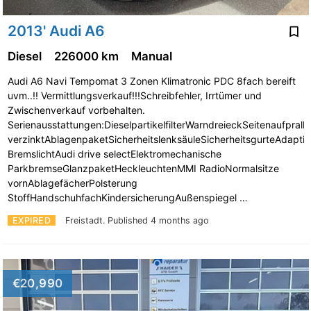
2013' Audi A6
Diesel
226000 km
Manual
Audi A6 Navi Tempomat 3 Zonen Klimatronic PDC 8fach bereift
uvm..!! Vermittlungsverkauf!!!Schreibfehler, Irrtümer und
Zwischenverkauf vorbehalten.
Serienausstattungen:DieselpartikelfilterWarndreieckSeitenaufprall
verzinktAblagenpaketSicherheitslenksäuleSicherheitsgurteAdaptiv
BremslichtAudi drive selectElektromechanische
ParkbremseGlanzpaketHeckleuchtenMMI RadioNormalsitze
vornAblagefächerPolsterung
StoffHandschuhfachKindersicherungAußenspiegel …
EXPIRED
Freistadt.
Published 4 months ago
€20,990