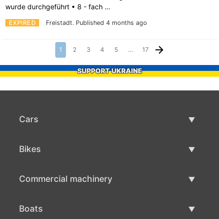
wurde durchgeführt • 8 - fach …
EXPIRED
Freistadt.
Published 4 months ago
1
2
3
4
5
…
17
SUPPORT UKRAINE
Cars
Used Cars
Bikes
Car Sale
Used Bikes
Commercial machinery
Bike Sale
Used Commercial Machinery
Boats