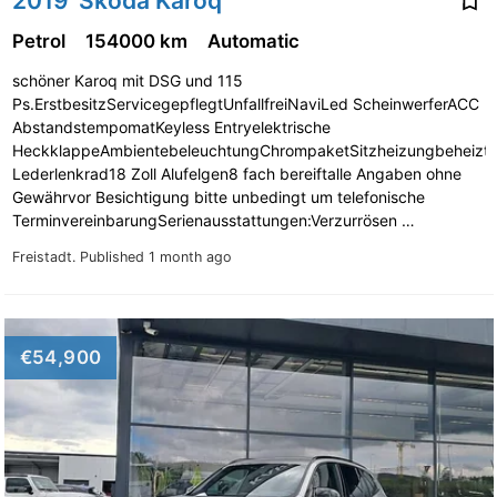
2019' Skoda Karoq
Petrol
154000 km
Automatic
schöner Karoq mit DSG und 115
Ps.ErstbesitzServicegepflegtUnfallfreiNaviLed ScheinwerferACC
AbstandstempomatKeyless Entryelektrische
HeckklappeAmbientebeleuchtungChrompaketSitzheizungbeheizte
Lederlenkrad18 Zoll Alufelgen8 fach bereiftalle Angaben ohne
Gewährvor Besichtigung bitte unbedingt um telefonische
TerminvereinbarungSerienausstattungen:Verzurrösen …
Freistadt.
Published 1 month ago
€54,900