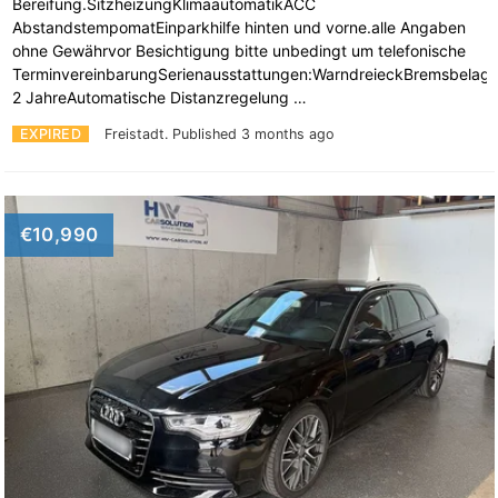
Bereifung.SitzheizungKlimaautomatikACC
AbstandstempomatEinparkhilfe hinten und vorne.alle Angaben
ohne Gewährvor Besichtigung bitte unbedingt um telefonische
TerminvereinbarungSerienausstattungen:WarndreieckBremsbelagv
2 JahreAutomatische Distanzregelung …
EXPIRED
Freistadt.
Published 3 months ago
€10,990