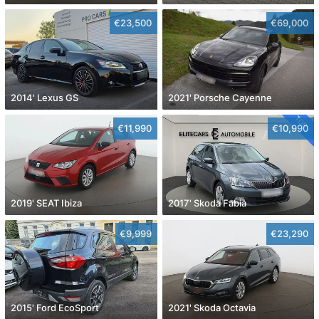
€23,500
€69,000
2014' Lexus GS
2021' Porsche Cayenne
€11,990
€10,990
2019' SEAT Ibiza
2017' Skoda Fabia
€9,999
€23,290
2015' Ford EcoSport
2021' Skoda Octavia