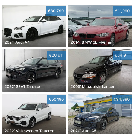
€30,790
€11,990
2021' Audi A4
2014' BMW 3Er-Reihe
€20,911
€54,911
2022' SEAT Tarraco
2005' Mitsubishi Lancer
€50,190
€34,990
2022' Volkswagen Touareg
2020' Audi A5