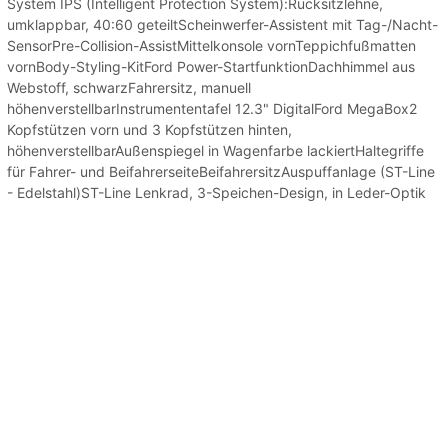
System IPS (Intelligent Protection System):Rücksitzlehne,
umklappbar, 40:60 geteiltScheinwerfer-Assistent mit Tag-/Nacht-
SensorPre-Collision-AssistMittelkonsole vornTeppichfußmatten
vornBody-Styling-KitFord Power-StartfunktionDachhimmel aus
Webstoff, schwarzFahrersitz, manuell
höhenverstellbarInstrumententafel 12.3" DigitalFord MegaBox2
Kopfstützen vorn und 3 Kopfstützen hinten,
höhenverstellbarAußenspiegel in Wagenfarbe lackiertHaltegriffe
für Fahrer- und BeifahrerseiteBeifahrersitzAuspuffanlage (ST-Line
- Edelstahl)ST-Line Lenkrad, 3-Speichen-Design, in Leder-Optik