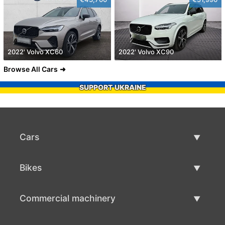
2022' Volvo XC60
2022' Volvo XC90
Browse All Cars
SUPPORT UKRAINE
Cars
Used Cars
Bikes
Car Sale
Used Bikes
Commercial machinery
Bike Sale
Used Commercial Machinery