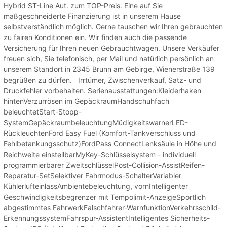
Hybrid ST-Line Aut. zum TOP-Preis. Eine auf Sie
maßgeschneiderte Finanzierung ist in unserem Hause
selbstverständlich möglich. Gerne tauschen wir Ihren gebrauchten
zu fairen Konditionen ein. Wir finden auch die passende
Versicherung für Ihren neuen Gebrauchtwagen. Unsere Verkäufer
freuen sich, Sie telefonisch, per Mail und natürlich persönlich an
unserem Standort in 2345 Brunn am Gebirge, Wienerstraße 139
begrüßen zu dürfen. Irrtümer, Zwischenverkauf, Satz- und
Druckfehler vorbehalten. Serienausstattungen:Kleiderhaken
hintenVerzurrösen im GepäckraumHandschuhfach
beleuchtetStart-Stopp-
SystemGepäckraumbeleuchtungMüdigkeitswarnerLED-
RückleuchtenFord Easy Fuel (Komfort-Tankverschluss und
Fehlbetankungsschutz)FordPass ConnectLenksäule in Höhe und
Reichweite einstellbarMyKey-Schlüsselsystem - individuell
programmierbarer ZweitschlüsselPost-Collision-AssistReifen-
Reparatur-SetSelektiver Fahrmodus-SchalterVariabler
KühlerlufteinlassAmbientebeleuchtung, vornIntelligenter
Geschwindigkeitsbegrenzer mit Tempolimit-AnzeigeSportlich
abgestimmtes FahrwerkFalschfahrer-WarnfunktionVerkehrsschild-
ErkennungssystemFahrspur-AssistentIntelligentes Sicherheits-