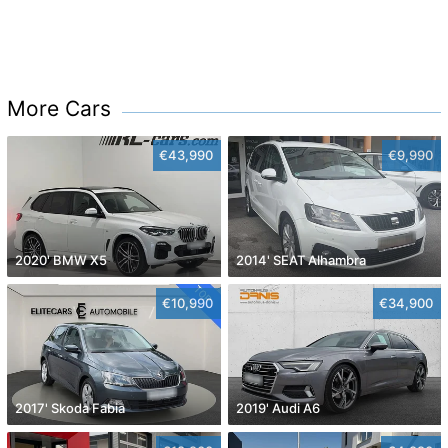
More Cars
€43,990
€9,990
2020' BMW X5
2014' SEAT Alhambra
€10,990
€34,900
2017' Skoda Fabia
2019' Audi A6